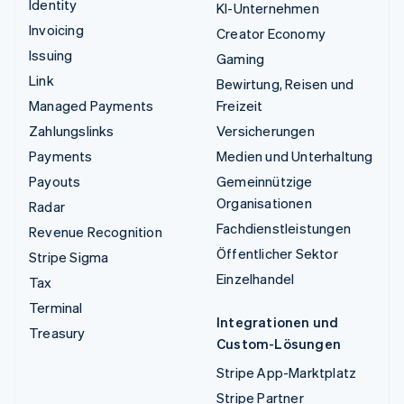
Identity
KI-Unternehmen
Invoicing
Creator Economy
Issuing
Gaming
Link
Bewirtung, Reisen und
Managed Payments
Freizeit
Zahlungslinks
Versicherungen
Payments
Medien und Unterhaltung
Payouts
Gemeinnützige
Organisationen
Radar
Fachdienstleistungen
Revenue Recognition
Öffentlicher Sektor
Stripe Sigma
Einzelhandel
Tax
Terminal
Integrationen und
Treasury
Custom-Lösungen
Stripe App-Marktplatz
Stripe Partner