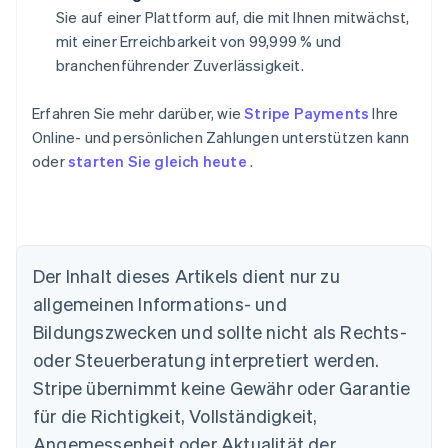
Sie auf einer Plattform auf, die mit Ihnen mitwächst,
mit einer Erreichbarkeit von 99,999 % und
branchenführender Zuverlässigkeit.
Erfahren Sie mehr darüber, wie
Stripe Payments
Ihre
Online- und persönlichen Zahlungen unterstützen kann
oder
starten Sie gleich heute
.
Der Inhalt dieses Artikels dient nur zu
allgemeinen Informations- und
Bildungszwecken und sollte nicht als Rechts-
Australien
oder Steuerberatung interpretiert werden.
English
Belgien
Stripe übernimmt keine Gewähr oder Garantie
Nederlands
Français
Deutsch
English
für die Richtigkeit, Vollständigkeit,
Brasilien
Português
English
Angemessenheit oder Aktualität der