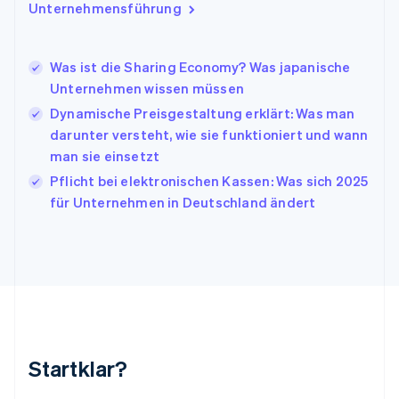
Italien
Unternehmensführung
Italiano
English
Japan
日本語
English
Was ist die Sharing Economy? Was japanische
Kanada
Unternehmen wissen müssen
English
Français
Dynamische Preisgestaltung erklärt: Was man
Kroatien
English
Italiano
darunter versteht, wie sie funktioniert und wann
Lettland
man sie einsetzt
English
Pflicht bei elektronischen Kassen: Was sich 2025
Liechtenstein
für Unternehmen in Deutschland ändert
Deutsch
English
Litauen
English
Luxemburg
Français
Deutsch
English
Malaysia
English
简体中文
Malta
English
Startklar?
Mexiko
Español
English