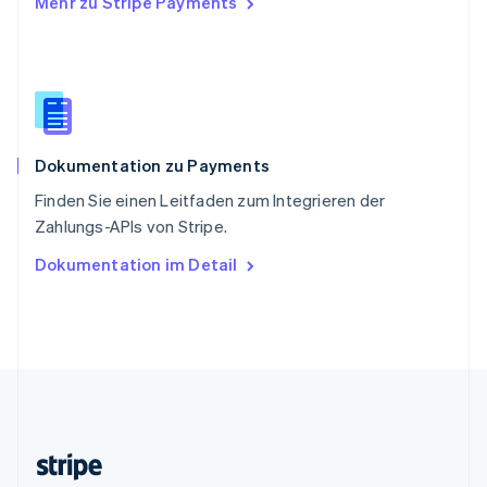
Mehr zu Stripe Payments
Slowenien
English
Italiano
Sonderverwaltungsregion Hongkong,
China
English
简体中文
Spanien
Español
English
Dokumentation zu Payments
Thailand
ไทย
English
Finden Sie einen Leitfaden zum Integrieren der
Tschechische Republik
Zahlungs-APIs von Stripe.
English
Ungarn
Dokumentation im Detail
English
Vereinigte Arabische Emirate
English
Vereinigte Staaten
English
Español
简体中文
Vereinigtes Königreich
English
Zypern
English