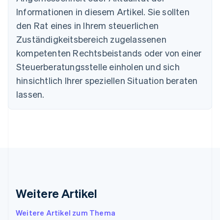
Bulgarien
Informationen in diesem Artikel. Sie sollten
English
Dänemark
den Rat eines in Ihrem steuerlichen
English
Zuständigkeitsbereich zugelassenen
Deutschland
kompetenten Rechtsbeistands oder von einer
Deutsch
English
Estland
Steuerberatungsstelle einholen und sich
English
hinsichtlich Ihrer speziellen Situation beraten
Festlandchina
lassen.
简体中文
English
Finnland
English
Svenska
Frankreich
Français
English
Gibraltar
English
Griechenland
English
Indien
Weitere Artikel
English
Irland
Weitere Artikel zum Thema
English