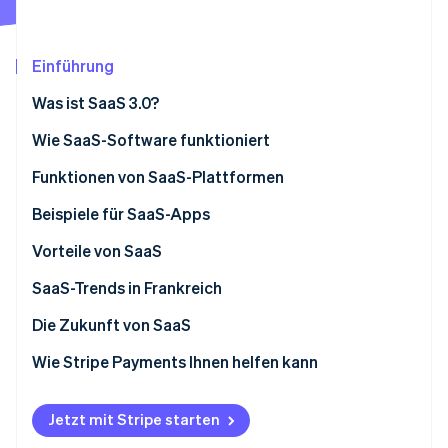
Betrugsprävention
Ecosystem
Atlas
Start-up-Gründung
Partner
Einführung
Stripe App-Marktplatz
Climate
Was ist SaaS 3.0?
CO₂-Entnahme
Identity
Wie SaaS-Software funktioniert
Online-Identitätsprüfung
SaaS versus On-Premise-Lösungen
Funktionen von SaaS-Plattformen
SaaS versus IaaS
Beispiele für SaaS-Apps
SaaS versus PaaS
Vorteile von SaaS
Stripe-Sessions 2026
SaaS-Trends in Frankreich
Erfahren Sie, wie Stripe Lösungen für die Wirts
Jetzt ansehen
Die Zukunft von SaaS
Wie Stripe Payments Ihnen helfen kann
Jetzt mit Stripe starten