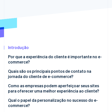
Veja o que está chegando
Radar
Ecossistema
Prevenção de fraudes
Parceiros
Atlas
Stripe App Marketplace
Incorporação de startups
Climate
Remoção de carbono
Introdução
Identity
Verificação de identidade
Por que a experiência do cliente é importante no e-
commerce?
Quais são os principais pontos de contato na
jornada do cliente de e-commerce?
Stripe Sessions 2026
Conscientização e descoberta
Como as empresas podem aperfeiçoar seus sites
Veja como a Stripe está construindo a infraestrutura econ
Assista agora
para oferecer uma melhor experiência ao cliente?
Consideração
Velocidade e desempenho
Qual o papel da personalização no sucesso do e-
Conversão
commerce?
Design com foco em dispositivos móveis