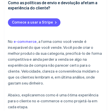
Execução
Recomendações de produtos
Como as políticas de envio e devolução afetam a
Navegação intuitiva e pesquisa inteligente
experiência do cliente?
Após a compra
E-mails personalizados e redirecionamento
Páginas sólidas de produtos
Envio
Experiências dinâmicas no site
Comece a usar a Stripe
Sinais de credibilidade
Devoluções
Seja preciso, não presuntivo
Um checkout que não atrapalha
No
e-commerce
, a forma como você vende é
inseparável do que você vende. Você pode criar o
melhor produto da sua categoria, precificá-lo de forma
competitiva e ainda perder a venda se algo na
experiência de compra não parecer certo para o
cliente. Velocidade, clareza e conveniência moldam o
que os clientes lembram e, em última análise, onde
gastam seu dinheiro.
Abaixo, explicaremos como é uma ótima experiência
para o cliente no e-commerce e como projetá-la em
cada etapa.