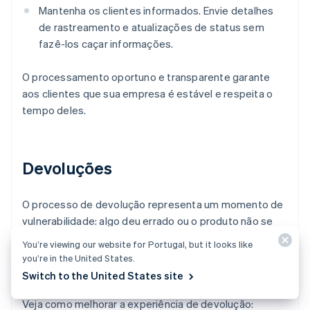
Mantenha os clientes informados. Envie detalhes
de rastreamento e atualizações de status sem
fazê-los caçar informações.
O processamento oportuno e transparente garante
aos clientes que sua empresa é estável e respeita o
tempo deles.
Devoluções
O processo de devolução representa um momento de
vulnerabilidade: algo deu errado ou o produto não se
encaixou ou não atendeu às expectativas. A forma
You’re viewing our website for Portugal, but it looks like
como você lida com esse momento define em que
you’re in the United States.
medida sua empresa é confiável para o seu cliente.
Switch to the United States site
Veja como melhorar a experiência de devolução: