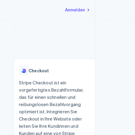
Anmelden
Ressourcen
Ecosystem
Kontakt
nd Marktplätze
Mehr
App-Integrationen
Partner
Sales-Team kontaktieren
Product roadmap
Code-Beispiele
Stripe App-Marktplatz
Partner werden
Ausblick
 Plattformen
Entwickler-Blog
eit
API-Status
Radar
Betrugsprävention
Checkout
Atlas
onen
Start-up-Gründung
Stripe Checkout ist ein
vorgefertigtes Bezahlformular,
Climate
CO₂-Entnahme
das für einen schnellen und
reibungslosen Bezahlvorgang
Identity
Online-Identitätsprüfung
optimiert ist. Integrieren Sie
Checkout in Ihre Website oder
leiten Sie Ihre Kundinnen und
Kunden auf eine von Stripe