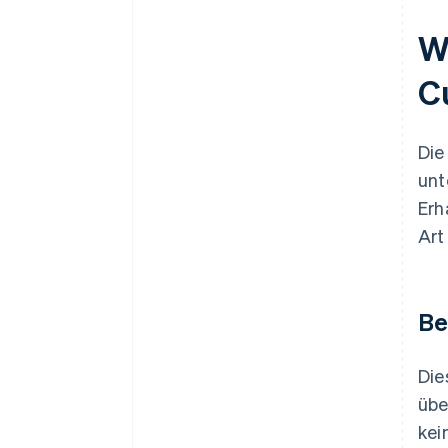
W
C
Die
unt
Erh
Art
Be
Die
übe
kei