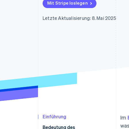
Optimierung der
Datensynchronisier
Mit Stripe loslegen
Autorisierungsraten
Link
Beschleunigter Bezahlvorgang
Letzte Aktualisierung: 8. Mai 2025
Financial Connections
Verbundene Finanzdaten
Einführung
Im
was
Bedeutung des