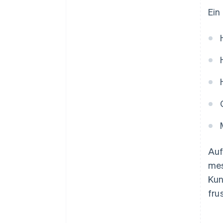
Ein
Auf
mes
Kun
fru