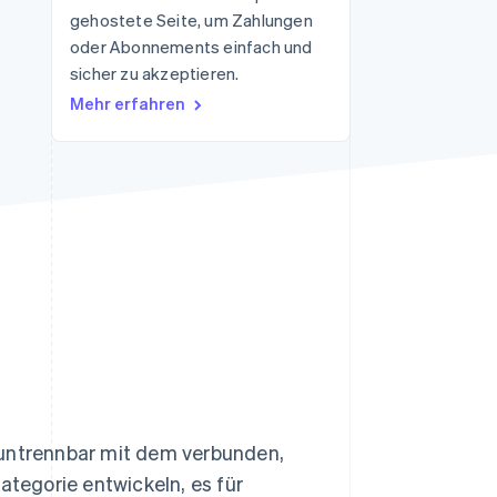
gehostete Seite, um Zahlungen
oder Abonnements einfach und
sicher zu akzeptieren.
Stripe-Sessions 2026
Erfahren Sie, wie Stripe
Mehr erfahren
Lösungen für die
Wirtschaftsinfrastruktur
für KI aufbaut.
Jetzt ansehen
, untrennbar mit dem verbunden,
ategorie entwickeln, es für