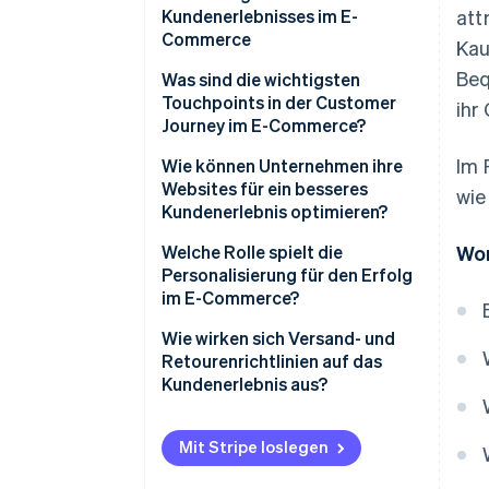
Kundenerlebnisses im E-
att
Commerce
Kau
Beq
Was sind die wichtigsten
Touchpoints in der Customer
ihr
Journey im E-Commerce?
Im 
Bewusstsein und Entdeckung
Wie können Unternehmen ihre
Websites für ein besseres
wie
Abwägung
Kundenerlebnis optimieren?
Konversion
Geschwindigkeit und Leistung
Welche Rolle spielt die
Wor
Personalisierung für den Erfolg
Auftragsabwicklung
Mobile-First-Design
im E-Commerce?
Nach dem Kauf
Intuitive Navigation und
Produktempfehlungen
Wie wirken sich Versand- und
intelligente Suche
Retourenrichtlinien auf das
Personalisierte E-Mails und
Kundenerlebnis aus?
Informative Produktseiten
Retargeting
Versand
Signale für die Glaubwürdigkeit
Dynamische
Mit Stripe loslegen
Websiteerfahrungen
Retouren
Ein Bezahlvorgang, der nicht im