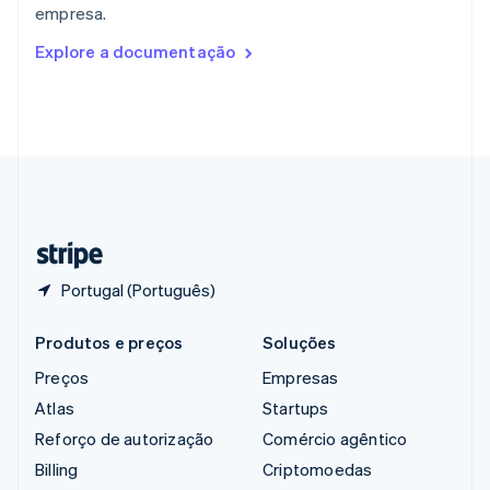
empresa.
English
Romênia
Explore a documentação
English
Singapura
English
简体中文
Suécia
Svenska
English
Suíça
Deutsch
Français
Italiano
English
Tailândia
ไทย
English
Portugal (Português)
Produtos e preços
Soluções
Preços
Empresas
Atlas
Startups
Reforço de autorização
Comércio agêntico
Billing
Criptomoedas