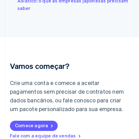
Asiático: o que as empresas japonesas precisam
Français
English
saber
Gibraltar
English
Grécia
English
Hungria
English
Índia
English
Irlanda
Vamos começar?
English
Itália
Crie uma conta e comece a aceitar
Italiano
English
Japão
pagamentos sem precisar de contratos nem
日本語
English
dados bancários, ou fale conosco para criar
Letônia
English
um pacote personalizado para sua empresa.
Liechtenstein
Deutsch
English
Comece agora
Lituânia
English
Fale com a equipe de vendas
Luxemburgo