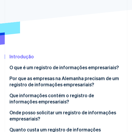
Veja o que está chegando
Radar
Ecossistema
Prevenção de fraudes
Parceiros
Atlas
Stripe App Marketplace
Incorporação de startups
Climate
Remoção de carbono
Identity
Introdução
Verificação de identidade
O que é um registro de informações empresariais?
Por que as empresas na Alemanha precisam de um
registro de informações empresariais?
Incorporação de uma empresa
Que informações contém o registro de
Stripe Sessions 2026
Veja como a Stripe está construindo a infraestrutura econ
informações empresariais?
Solicitação de empréstimos e financiamentos
Assista agora
Versões alternativas do registro de informações
Onde posso solicitar um registro de informações
Assinatura de contratos e início de
empresariais
empresariais?
relacionamentos empresariais
Quanto custa um registro de informações