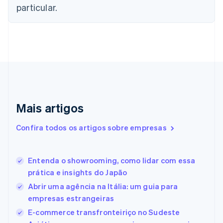
particular.
简体中文
English
Chipre
English
Croácia
English
Italiano
Dinamarca
English
Emirados Árabes Unidos
English
Eslováquia
Mais artigos
English
Eslovênia
Confira todos os artigos sobre empresas
English
Italiano
Espanha
Español
English
Entenda o showrooming, como lidar com essa
Estados Unidos
prática e insights do Japão
English
Español
简体中文
Estônia
Abrir uma agência na Itália: um guia para
English
empresas estrangeiras
Finlândia
E-commerce transfronteiriço no Sudeste
English
Svenska
França