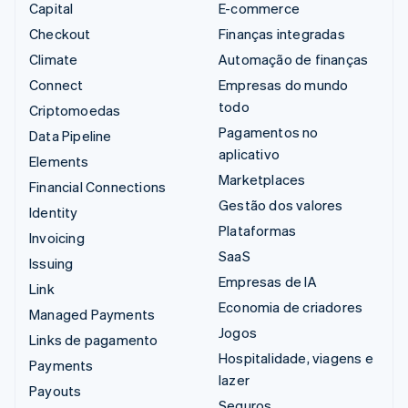
Capital
E-commerce
Checkout
Finanças integradas
Climate
Automação de finanças
Connect
Empresas do mundo
todo
Criptomoedas
Pagamentos no
Data Pipeline
aplicativo
Elements
Marketplaces
Financial Connections
Gestão dos valores
Identity
Plataformas
Invoicing
SaaS
Issuing
Empresas de IA
Link
Economia de criadores
Managed Payments
Jogos
Links de pagamento
Hospitalidade, viagens e
Payments
lazer
Payouts
Seguros