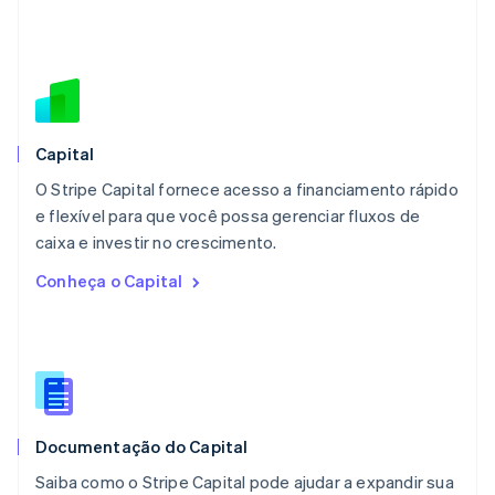
Français
Deutsch
English
Malásia
English
简体中文
Malta
English
México
Español
English
Capital
Noruega
O Stripe Capital fornece acesso a financiamento rápido
English
e flexível para que você possa gerenciar fluxos de
Nova Zelândia
English
caixa e investir no crescimento.
Países Baixos
Conheça o Capital
Nederlands
English
Polônia
English
Portugal
Português
English
RAE de Hong Kong, China
English
简体中文
Documentação do Capital
Reino Unido
English
Saiba como o Stripe Capital pode ajudar a expandir sua
República Tcheca