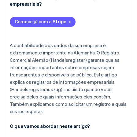
Cumprir requisitos jurídicos e documentação
empresariais?
estatutária
Cumprir com o órgão tributário e outras
Comece já com a Stripe
autoridades públicas
A confiabilidade dos dados da sua empresa é
extremamente importante na Alemanha. O Registro
Comercial Alemão (Handelsregister) garante que as
informações importantes sobre empresas sejam
transparentes e disponíveis ao público. Este artigo
explica os registros de informações empresariais
(Handelsregisterauszug), incluindo quando você
precisa deles e quais informações eles contêm.
Também explicamos como solicitar um registro e quais
custos esperar.
O que vamos abordar neste artigo?