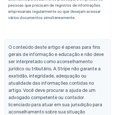
pessoas que precisam de registros de informações
empresariais regularmente ou que desejam acessar
vários documentos simultaneamente.
Alemanha
O conteúdo deste artigo é apenas para fins
Deutsch
English
Austrália
gerais de informação e educação e não deve
English
ser interpretado como aconselhamento
Áustria
jurídico ou tributário. A Stripe não garante a
Deutsch
English
Bélgica
exatidão, integridade, adequação ou
Nederlands
Français
Deutsch
English
atualidade das informações contidas no
Brasil
Português
English
artigo. Você deve procurar a ajuda de um
Bulgária
advogado competente ou contador
English
Canadá
licenciado para atuar em sua jurisdição para
English
Français
aconselhamento sobre sua situação
China continental