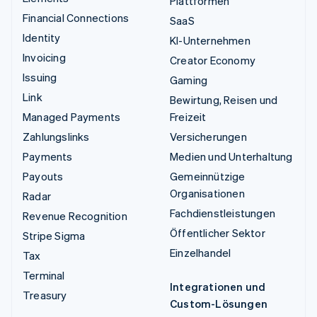
Plattformen
Financial Connections
SaaS
Identity
KI-Unternehmen
Invoicing
Creator Economy
Issuing
Gaming
Link
Bewirtung, Reisen und
Managed Payments
Freizeit
Zahlungslinks
Versicherungen
Payments
Medien und Unterhaltung
Payouts
Gemeinnützige
Organisationen
Radar
Fachdienstleistungen
Revenue Recognition
Öffentlicher Sektor
Stripe Sigma
Einzelhandel
Tax
Terminal
Integrationen und
Treasury
Custom-Lösungen