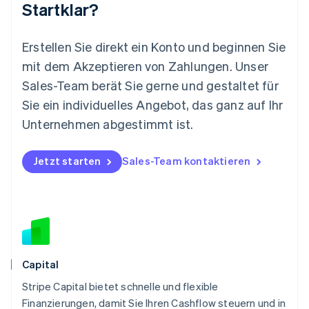
Startklar?
Mexiko
Español
English
Neuseeland
Erstellen Sie direkt ein Konto und beginnen Sie
English
mit dem Akzeptieren von Zahlungen. Unser
Niederlande
Nederlands
English
Sales-Team berät Sie gerne und gestaltet für
Norwegen
Sie ein individuelles Angebot, das ganz auf Ihr
English
Österreich
Unternehmen abgestimmt ist.
Deutsch
English
Polen
Jetzt starten
Sales-Team kontaktieren
English
Portugal
Português
English
Rumänien
English
Schweden
Svenska
English
Schweiz
Capital
Deutsch
Français
Italiano
English
Stripe Capital bietet schnelle und flexible
Singapur
English
简体中文
Finanzierungen, damit Sie Ihren Cashflow steuern und in