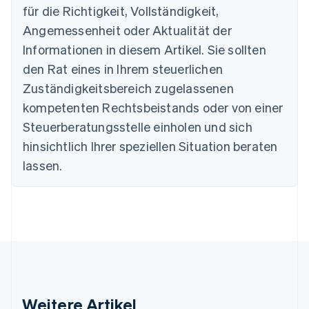
für die Richtigkeit, Vollständigkeit,
Brasilien
Português
English
Angemessenheit oder Aktualität der
Bulgarien
Informationen in diesem Artikel. Sie sollten
English
Dänemark
den Rat eines in Ihrem steuerlichen
English
Zuständigkeitsbereich zugelassenen
Deutschland
kompetenten Rechtsbeistands oder von einer
Deutsch
English
Estland
Steuerberatungsstelle einholen und sich
English
hinsichtlich Ihrer speziellen Situation beraten
Festlandchina
lassen.
简体中文
English
Finnland
English
Svenska
Frankreich
Français
English
Gibraltar
English
Griechenland
English
Indien
Weitere Artikel
English