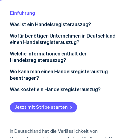
Betrugsprävention
Ecosystem
Atlas
Einführung
Start-up-Gründung
Partner
Stripe App-Marktplatz
Was ist ein Handelsregisterauszug?
Climate
CO₂-Entnahme
Wofür benötigen Unternehmen in Deutschland
Identity
einen Handelsregisterauszug?
Online-Identitätsprüfung
Unternehmensgründung
Welche Informationen enthält der
Handelsregisterauszug?
Kreditvergabe und Finanzierungen
Varianten des Handelsregisterauszugs
Wo kann man einen Handelsregisterauszug
Vertragsabschlüsse und Geschäftsbeziehungen
beantragen?
Stripe-Sessions 2026
Rechtliche Anforderungen und gesetzliche
Erfahren Sie, wie Stripe Lösungen für die Wirts
Was kostet ein Handelsregisterauszug?
Nachweise
Jetzt ansehen
Behördliche und steuerliche Angelegenheiten
Jetzt mit Stripe starten
In Deutschland hat die Verlässlichkeit von