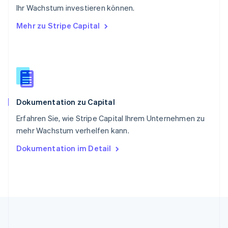
Slowakei
Ihr Wachstum investieren können.
English
Mehr zu Stripe Capital
Slowenien
English
Italiano
Sonderverwaltungsregion Hongkong,
China
English
简体中文
Spanien
Español
English
Dokumentation zu Capital
Thailand
ไทย
English
Erfahren Sie, wie Stripe Capital Ihrem Unternehmen zu
Tschechische Republik
mehr Wachstum verhelfen kann.
English
Ungarn
Dokumentation im Detail
English
Vereinigte Arabische Emirate
English
Vereinigte Staaten
English
Español
简体中文
Vereinigtes Königreich
English
Zypern