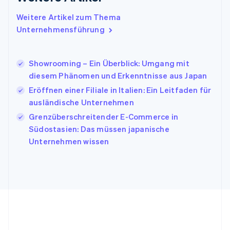
Irland
Weitere Artikel zum Thema
English
Italien
Unternehmensführung
Italiano
English
Japan
日本語
English
Showrooming – Ein Überblick: Umgang mit
Kanada
diesem Phänomen und Erkenntnisse aus Japan
English
Français
Eröffnen einer Filiale in Italien: Ein Leitfaden für
Kroatien
English
Italiano
ausländische Unternehmen
Lettland
Grenzüberschreitender E-Commerce in
English
Südostasien: Das müssen japanische
Liechtenstein
Unternehmen wissen
Deutsch
English
Litauen
English
Luxemburg
Français
Deutsch
English
Malaysia
English
简体中文
Malta
English