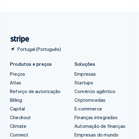
Suécia
Svenska
English
Suíça
Deutsch
Français
Italiano
English
Tailândia
ไทย
English
Portugal (Português)
Produtos e preços
Soluções
Preços
Empresas
Atlas
Startups
Reforço de autorização
Comércio agêntico
Billing
Criptomoedas
Capital
E-commerce
Checkout
Finanças integradas
Climate
Automação de finanças
Connect
Empresas do mundo