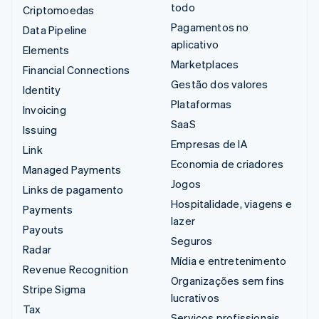
todo
Criptomoedas
Pagamentos no
Data Pipeline
aplicativo
Elements
Marketplaces
Financial Connections
Gestão dos valores
Identity
Plataformas
Invoicing
SaaS
Issuing
Empresas de IA
Link
Economia de criadores
Managed Payments
Jogos
Links de pagamento
Hospitalidade, viagens e
Payments
lazer
Payouts
Seguros
Radar
Mídia e entretenimento
Revenue Recognition
Organizações sem fins
Stripe Sigma
lucrativos
Tax
Serviços profissionais