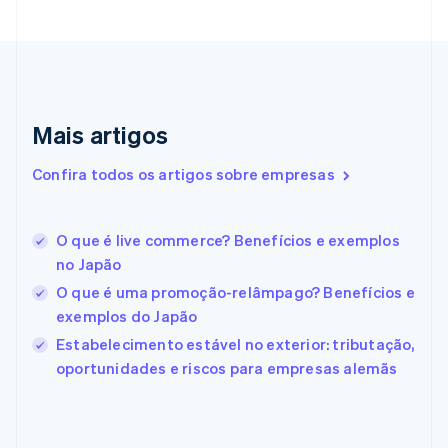
Dinamarca
English
Emirados Árabes Unidos
English
Eslováquia
English
Mais artigos
Eslovênia
English
Italiano
Confira todos os artigos sobre empresas
Espanha
Español
English
Estados Unidos
O que é live commerce? Benefícios e exemplos
English
Español
简体中文
Estônia
no Japão
English
O que é uma promoção-relâmpago? Benefícios e
Finlândia
exemplos do Japão
English
Svenska
França
Estabelecimento estável no exterior: tributação,
Français
English
oportunidades e riscos para empresas alemãs
Gibraltar
English
Grécia
English