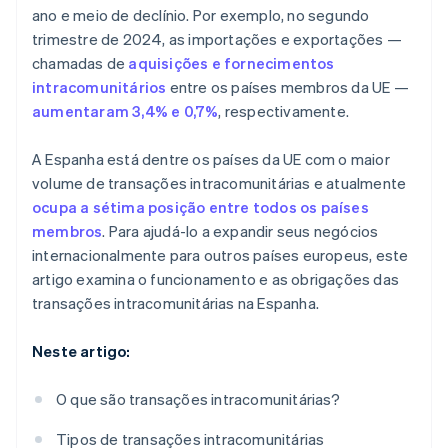
tem de ser emitida?
ano e meio de declínio. Por exemplo, no segundo
trimestre de 2024, as importações e exportações —
Em que idioma uma empresa na Espanha deve emitir
faturas?
chamadas de
aquisições e fornecimentos
intracomunitários
entre os países membros da UE —
aumentaram 3,4% e 0,7%
, respectivamente.
A Espanha está dentre os países da UE com o maior
volume de transações intracomunitárias e atualmente
ocupa a sétima posição entre todos os países
membros
. Para ajudá-lo a expandir seus negócios
internacionalmente para outros países europeus, este
artigo examina o funcionamento e as obrigações das
transações intracomunitárias na Espanha.
Neste artigo:
O que são transações intracomunitárias?
Tipos de transações intracomunitárias