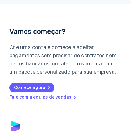
Hungria
English
Índia
English
Irlanda
Vamos começar?
English
Itália
Crie uma conta e comece a aceitar
Italiano
English
Japão
pagamentos sem precisar de contratos nem
日本語
English
dados bancários, ou fale conosco para criar
Letônia
English
um pacote personalizado para sua empresa.
Liechtenstein
Deutsch
English
Comece agora
Lituânia
English
Fale com a equipe de vendas
Luxemburgo
Français
Deutsch
English
Malásia
English
简体中文
Malta
English