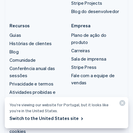
Stripe Projects
Blog do desenvolvedor
Recursos
Empresa
Guias
Plano de ação do
produto
Histórias de clientes
Carreiras
Blog
Sala de imprensa
Comunidade
Stripe Press
Conferência anual das
sessões
Fale com a equipe de
vendas
Privacidade e termos
Atividades proibidas e
restritas
You’re viewing our website for Portugal, but it looks like
Licenças
you’re in the United States.
Mapa do site
Switch to the United States site
Configurações de
cookies