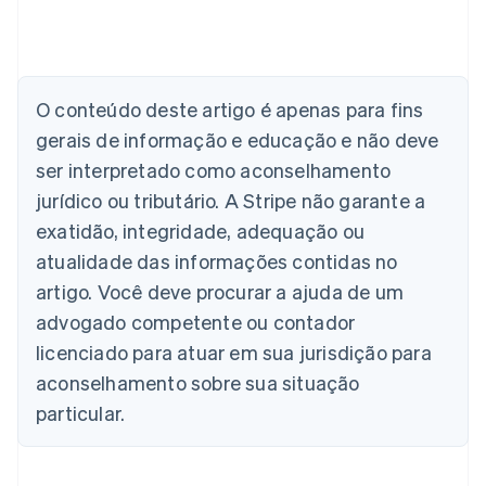
Alemanha
Deutsch
English
Austrália
O conteúdo deste artigo é apenas para fins
English
gerais de informação e educação e não deve
Áustria
ser interpretado como aconselhamento
Deutsch
English
Bélgica
jurídico ou tributário. A Stripe não garante a
Nederlands
Français
Deutsch
English
exatidão, integridade, adequação ou
Brasil
atualidade das informações contidas no
Português
English
Bulgária
artigo. Você deve procurar a ajuda de um
English
advogado competente ou contador
Canadá
English
Français
licenciado para atuar em sua jurisdição para
China continental
aconselhamento sobre sua situação
简体中文
English
Chipre
particular.
English
Croácia
English
Italiano