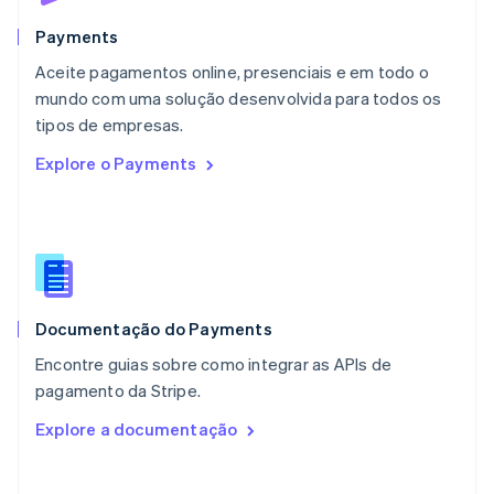
México
Español
English
Payments
Noruega
Aceite pagamentos online, presenciais e em todo o
English
mundo com uma solução desenvolvida para todos os
Nova Zelândia
English
tipos de empresas.
Países Baixos
Explore o Payments
Nederlands
English
Polônia
English
Portugal
Português
English
RAE de Hong Kong, China
English
简体中文
Documentação do Payments
Reino Unido
English
Encontre guias sobre como integrar as APIs de
República Tcheca
pagamento da Stripe.
English
Romênia
Explore a documentação
English
Singapura
English
简体中文