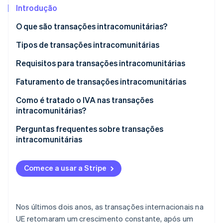
Veja o que está chegando
Introdução
Radar
Ecossistema
O que são transações intracomunitárias?
Prevenção de fraudes
Tipos de transações intracomunitárias
Parceiros
Atlas
Stripe App Marketplace
Incorporação de startups
Aquisições intracomunitárias
Requisitos para transações intracomunitárias
Climate
Remoção de carbono
Fornecimentos intracomunitários
Faturamento de transações intracomunitárias
Identity
Como é tratado o IVA nas transações
Verificação de identidade
intracomunitárias?
Perguntas frequentes sobre transações
intracomunitárias
Quando as faturas intracomunitárias pagam IVA
Stripe Sessions 2026
espanhol?
Comece a usar a Stripe
Veja como a Stripe está construindo a infraestrutura econ
Assista agora
As aquisições intracomunitárias estão sujeitas a
IVA?
Nos últimos dois anos, as transações internacionais na
Quando é que uma fatura intracomunitária sem IVA
UE retomaram um crescimento constante, após um