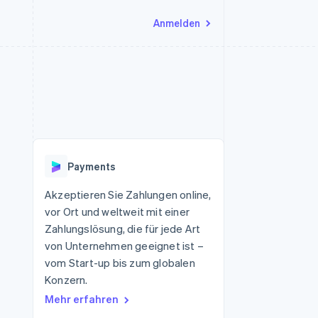
Anmelden
Ressourcen
Ecosystem
Kontakt
nd Marktplätze
Mehr
App-Integrationen
Partner
Sales-Team kontaktieren
Product roadmap
Code-Beispiele
Stripe App-Marktplatz
Partner werden
Ausblick
 Plattformen
Entwickler-Blog
eit
API-Status
Radar
Betrugsprävention
Payments
Atlas
onen
Start-up-Gründung
Akzeptieren Sie Zahlungen online,
vor Ort und weltweit mit einer
Climate
CO₂-Entnahme
Zahlungslösung, die für jede Art
von Unternehmen geeignet ist –
vom Start-up bis zum globalen
Konzern.
Mehr erfahren