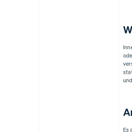
Wann muss eine
innergemeinschaftliche
Rechnung ohne Umsatzsteuer
W
ausgestellt werden?
In welcher Sprache müssen
Unternehmen in Spanien
Inn
Rechnungen ausstellen?
ode
ver
sta
und
A
Es 