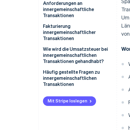
Spa
Innergemeinschaftliche
Anforderungen an
Tra
Erwerbe
innergemeinschaftliche
Transaktionen
Um 
Innergemeinschaftliche
Län
Lieferungen
Fakturierung
innergemeinschaftlicher
von
Transaktionen
Wor
Wie wird die Umsatzsteuer bei
innergemeinschaftlichen
Transaktionen gehandhabt?
Häufig gestellte Fragen zu
innergemeinschaftlichen
Transaktionen
Wann enthalten
innergemeinschaftliche
Mit Stripe loslegen
Rechnungen die spanische
Umsatzsteuer?
Sind innergemeinschaftliche
Erwerbe umsatzsteuerpflichtig?