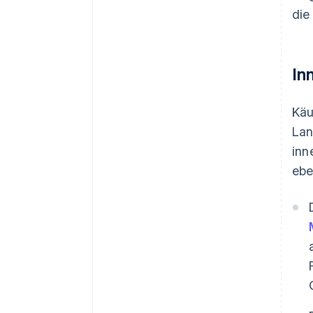
die
In
Käu
Lan
inn
ebe