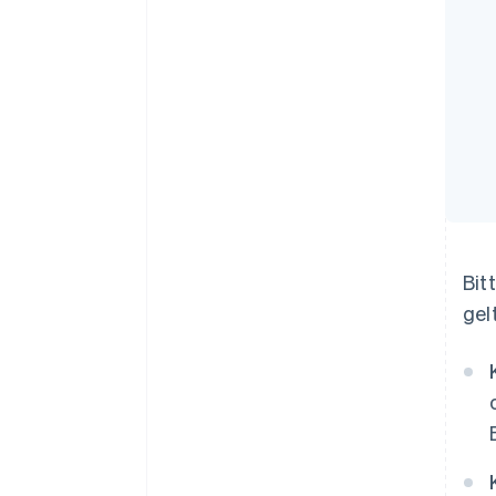
Bit
gel