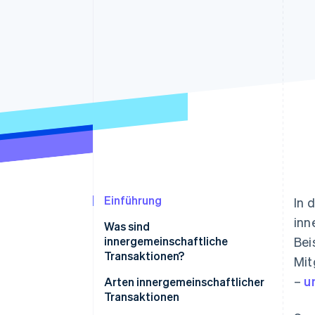
Optimierung der
Datensynchronisier
Autorisierungsraten
Link
Beschleunigter Bezahlvorgang
Financial Connections
Verbundene Finanzdaten
Einführung
In 
inn
Was sind
innergemeinschaftliche
Bei
Transaktionen?
Mit
–
u
Arten innergemeinschaftlicher
Transaktionen