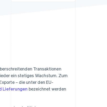
Stripe-Sessions 2026
Erfahren Sie, wie Stripe
Lösungen für die
Wirtschaftsinfrastruktur
für KI aufbaut.
Jetzt ansehen
überschreitenden Transaktionen
wieder ein stetiges Wachstum. Zum
Exporte – die unter den EU-
d Lieferungen
bezeichnet werden