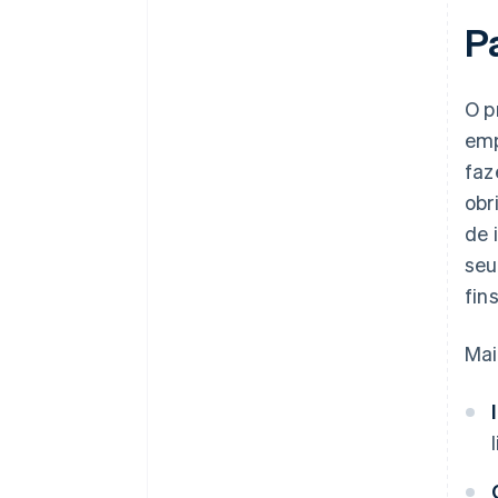
Pa
O p
emp
faz
obr
de 
seu
fins
Mai