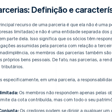
rcerias: Definição e caracterí
rincipal recurso de uma parceria é que ela não é uma 
resas limitadas) e não é uma entidade separada dos 
em parte dela. Isso significa que os sócios têm respons
igações assumidas pela parceria com relação a terce
inadimplência, os membros das parcerias também são 
s próprios bens pessoais. De fato, nas parcerias, a ren
 tributários.
s especificamente, em uma parceria, a responsabilid
Ilimitada:
Os membros não respondem apenas pelas obri
limite da cota contribuída, mas com todo o seu patrimô
Conjunta:
Os credores podem se dirigir a qualquer um d