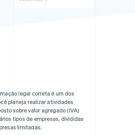
Stripe Sessions 2026
Veja como a Stripe está
construindo a
infraestrutura
econômica da IA.
Assista agora
rmação legal correta é um dos
cê planeja realizar atividades
osto sobre valor agregado (IVA)
ários tipos de empresas, divididas
resas limitadas.