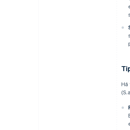
Ti
Há 
(S.