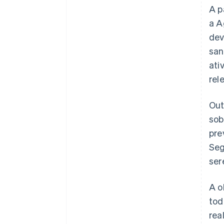
A p
a A
dev
san
ati
rel
Out
sob
pre
Seg
ser
A o
tod
rea