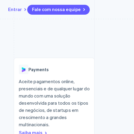
Entrar
Fale com nossa equipe
Recursos
Ecossistema
Contato
 marketplaces
Mais
Integrações de aplicativos
Parceiros
Fale com a equipe de vendas
Product roadmap
sões
Exemplos de códigos
Stripe App Marketplace
Seja um parceiro
Veja o que está chegando
ara plataformas
Blog de desenvolvedores
 platforms
zer
Status da API
Radar
ceiros
Prevenção de fraudes
Payments
Atlas
ativos
 e virtuais
Incorporação de startups
Aceite pagamentos online,
presenciais e de qualquer lugar do
Climate
Remoção de carbono
mundo com uma solução
desenvolvida para todos os tipos
Identity
Verificação de identidade
de negócios, de startups em
crescimento a grandes
multinacionais.
Saiba mais