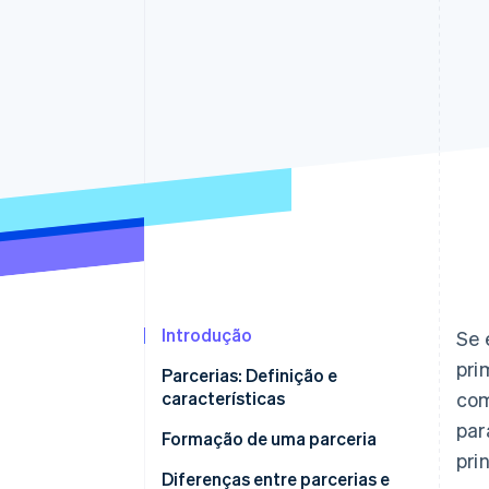
Authorization Boost
Otimizações de aceitação
Link
Checkout acelerado
Financial Connections
Dados de contas vinculadas
Introdução
Se 
pri
Parcerias: Definição e
características
com
par
Tipos de parcerias
Formação de uma parceria
pri
Diferenças entre parcerias e