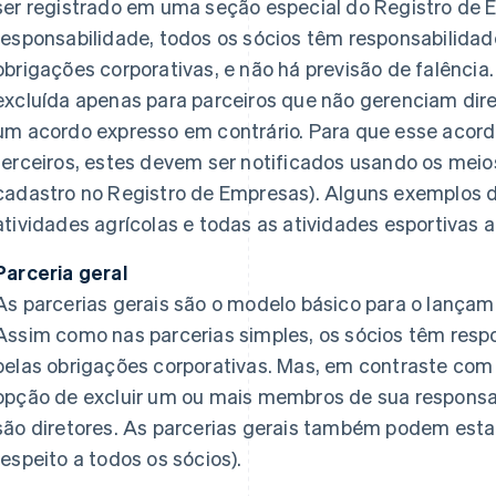
ser registrado em uma seção especial do Registro de 
responsabilidade, todos os sócios têm responsabilidade
obrigações corporativas, e não há previsão de falência
excluída apenas para parceiros que não gerenciam dir
um acordo expresso em contrário. Para que esse acordo
terceiros, estes devem ser notificados usando os meio
cadastro no Registro de Empresas). Alguns exemplos d
atividades agrícolas e todas as atividades esportivas
Parceria geral
As parcerias gerais são o modelo básico para o lança
Assim como nas parcerias simples, os sócios têm respo
pelas obrigações corporativas. Mas, em contraste com
opção de excluir um ou mais membros de sua responsab
são diretores. As parcerias gerais também podem estar 
respeito a todos os sócios).