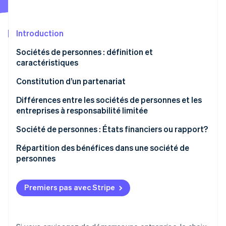
Commerce de détail
État des API
Atlas
Constitution d'une entreprise
Introduction
Climate
Élimination du carbone
Écosystème
Sociétés de personnes : définition et
Identity
caractéristiques
Partenaires
Vérification de l'identité
Stripe App Marketplace
Types de partenariats
Constitution d’un partenariat
Différences entre les sociétés de personnes et les
entreprises à responsabilité limitée
Stripe Sessions 2026
Société de personnes : États financiers ou rapport?
Découvrez comment Stripe construit l’infrastructure écon
l’IA.
Répartition des bénéfices dans une société de
Regarder
personnes
Premiers pas avec Stripe