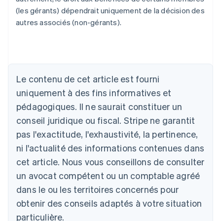
(les gérants) dépendrait uniquement de la décision des
autres associés (non-gérants).
Le contenu de cet article est fourni
Allemagne
uniquement à des fins informatives et
Deutsch
English
Australie
pédagogiques. Il ne saurait constituer un
English
conseil juridique ou fiscal. Stripe ne garantit
Autriche
Deutsch
English
pas l'exactitude, l'exhaustivité, la pertinence,
Belgique
ni l'actualité des informations contenues dans
Nederlands
Français
Deutsch
English
Brésil
cet article. Nous vous conseillons de consulter
Português
English
un avocat compétent ou un comptable agréé
Bulgarie
dans le ou les territoires concernés pour
English
Canada
obtenir des conseils adaptés à votre situation
English
Français
particulière.
Chine continentale