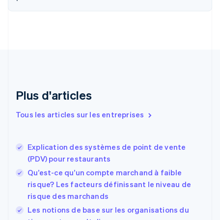
简体中文
English
Chypre
English
Croatie
English
Italiano
Danemark
English
Émirats arabes unis
English
Plus d'articles
Espagne
Español
English
Tous les articles sur les entreprises
Estonie
English
États-Unis
Explication des systèmes de point de vente
English
Español
简体中文
(PDV) pour restaurants
Finlande
English
Svenska
Qu’est-ce qu’un compte marchand à faible
France
risque? Les facteurs définissant le niveau de
Français
English
risque des marchands
Gibraltar
English
Les notions de base sur les organisations du
Grèce