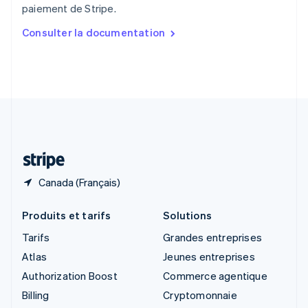
paiement de Stripe.
English
简体中文
Slovaquie
Consulter la documentation
English
Slovénie
English
Italiano
Suède
Svenska
English
Suisse
Deutsch
Français
Italiano
English
Thaïlande
ไทย
English
Canada (Français)
Produits et tarifs
Solutions
Tarifs
Grandes entreprises
Atlas
Jeunes entreprises
Authorization Boost
Commerce agentique
Billing
Cryptomonnaie