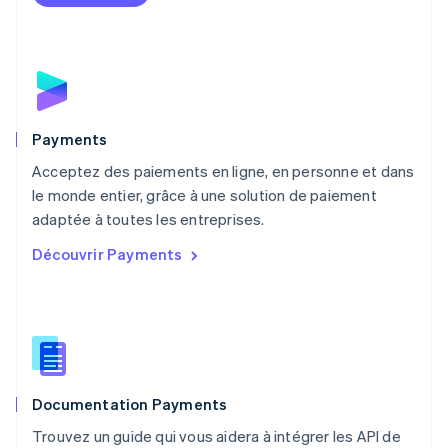
English
Mexique
Español
English
Norvège
English
Nouvelle-Zélande
English
Payments
Pays-Bas
Acceptez des paiements en ligne, en personne et dans
Nederlands
English
le monde entier, grâce à une solution de paiement
Pologne
English
adaptée à toutes les entreprises.
Portugal
Découvrir Payments
Português
English
RAS de Hong Kong, Chine
English
简体中文
République tchèque
English
Roumanie
English
Documentation Payments
Royaume-Uni
English
Trouvez un guide qui vous aidera à intégrer les API de
Singapour