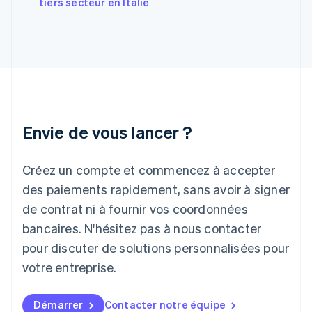
tiers secteur en Italie
English
Hongrie
English
Inde
English
Irlande
English
Italie
Italiano
English
Envie de vous lancer ?
Japon
日本語
English
Créez un compte et commencez à accepter
Lettonie
English
des paiements rapidement, sans avoir à signer
Liechtenstein
de contrat ni à fournir vos coordonnées
Deutsch
English
Lituanie
bancaires. N'hésitez pas à nous contacter
English
pour discuter de solutions personnalisées pour
Luxembourg
votre entreprise.
Français
Deutsch
English
Malaisie
English
简体中文
Démarrer
Contacter notre équipe
Malte