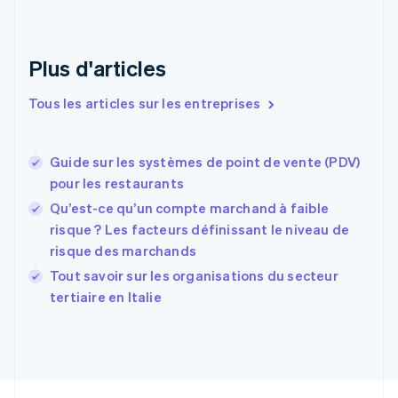
English
Émirats arabes unis
English
Plus d'articles
Espagne
Español
English
Tous les articles sur les entreprises
Estonie
English
États-Unis
Guide sur les systèmes de point de vente (PDV)
English
Español
简体中文
pour les restaurants
Finlande
English
Svenska
Qu’est-ce qu’un compte marchand à faible
France
risque ? Les facteurs définissant le niveau de
Français
English
risque des marchands
Gibraltar
English
Tout savoir sur les organisations du secteur
Grèce
tertiaire en Italie
English
Hongrie
English
Inde
English
Irlande