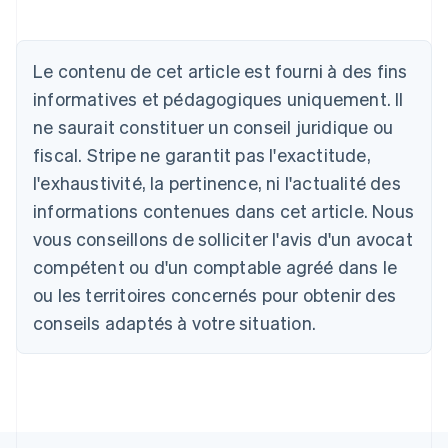
Allemagne
Le contenu de cet article est fourni à des fins
Deutsch
English
Australie
informatives et pédagogiques uniquement. Il
English
ne saurait constituer un conseil juridique ou
Autriche
Deutsch
English
fiscal. Stripe ne garantit pas l'exactitude,
Belgique
l'exhaustivité, la pertinence, ni l'actualité des
Nederlands
Français
Deutsch
English
Brésil
informations contenues dans cet article. Nous
Português
English
vous conseillons de solliciter l'avis d'un avocat
Bulgarie
compétent ou d'un comptable agréé dans le
English
Canada
ou les territoires concernés pour obtenir des
English
Français
conseils adaptés à votre situation.
Chine continentale
简体中文
English
Chypre
English
Croatie
English
Italiano
Danemark