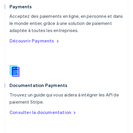
English
Payments
Pays-Bas
Acceptez des paiements en ligne, en personne et dans
Nederlands
English
le monde entier, grâce à une solution de paiement
Pologne
English
adaptée à toutes les entreprises.
Portugal
Découvrir Payments
Português
English
R.A.S. de Hong Kong, Chine
English
简体中文
République tchèque
English
Roumanie
English
Documentation Payments
Royaume-Uni
English
Trouvez un guide qui vous aidera à intégrer les API de
Singapour
paiement Stripe.
English
简体中文
Slovaquie
Consulter la documentation
English
Slovénie
English
Italiano
Suède