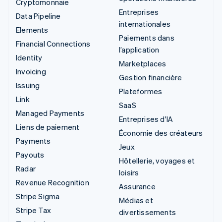
Cryptomonnaie
Entreprises
Data Pipeline
internationales
Elements
Paiements dans
Financial Connections
l’application
Identity
Marketplaces
Invoicing
Gestion financière
Issuing
Plateformes
Link
SaaS
Managed Payments
Entreprises d'IA
Liens de paiement
Économie des créateurs
Payments
Jeux
Payouts
Hôtellerie, voyages et
Radar
loisirs
Revenue Recognition
Assurance
Stripe Sigma
Médias et
Stripe Tax
divertissements