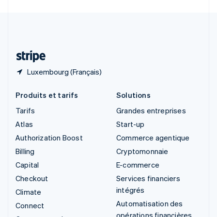
Svenska
English
Suisse
Deutsch
Français
Italiano
English
Thaïlande
ไทย
English
Luxembourg (Français)
Produits et tarifs
Solutions
Tarifs
Grandes entreprises
Atlas
Start-up
Authorization Boost
Commerce agentique
Billing
Cryptomonnaie
Capital
E-commerce
Checkout
Services financiers
intégrés
Climate
Automatisation des
Connect
opérations financières