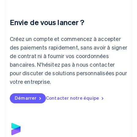
English
Italie
Italiano
English
Envie de vous lancer ?
Japon
日本語
English
Créez un compte et commencez à accepter
Lettonie
English
des paiements rapidement, sans avoir à signer
Liechtenstein
de contrat ni à fournir vos coordonnées
Deutsch
English
Lituanie
bancaires. N'hésitez pas à nous contacter
English
pour discuter de solutions personnalisées pour
Luxembourg
votre entreprise.
Français
Deutsch
English
Malaisie
English
简体中文
Démarrer
Contacter notre équipe
Malte
English
Mexique
Español
English
Norvège
English
Nouvelle-Zélande