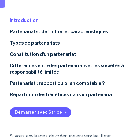
Découvrez les prochaines évolutions
Commerce en ligne
Radar
Prévention de la fraude
Introduction
Écosystème
Atlas
Partenariats : définition et caractéristiques
Constitution de start-up
Partenaires
Types de partenariats
Climate
Stripe App Marketplace
Élimination du carbone
Constitution d’un partenariat
Identity
Vérification de l'identité
Différences entre les partenariats et les sociétés à
responsabilité limitée
Partenariat : rapport ou bilan comptable ?
Répartition des bénéfices dans un partenariat
Stripe Sessions 2026
Découvrez comment Stripe construit l’infrastructure écono
Regarder la vidéo
Démarrer avec Stripe
Si vous envisagez de créer une entreprise, il est