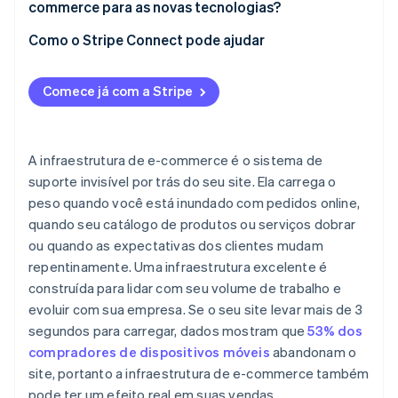
commerce para as novas tecnologias?
Trate a acessibilidade como infraestrutura
Proteja seu perímetro
Design pensado com foco na mudança
Como o Stripe Connect pode ajudar
Controle quem tem acesso
Veja como os clientes realmente compram
Descarregue os dados do cartão
Comece já com a Stripe
A infraestrutura de e-commerce é o sistema de
suporte invisível por trás do seu site. Ela carrega o
peso quando você está inundado com pedidos online,
quando seu catálogo de produtos ou serviços dobrar
ou quando as expectativas dos clientes mudam
repentinamente. Uma infraestrutura excelente é
construída para lidar com seu volume de trabalho e
evoluir com sua empresa. Se o seu site levar mais de 3
segundos para carregar, dados mostram que
53% dos
compradores de dispositivos móveis
abandonam o
site, portanto a infraestrutura de e-commerce também
pode ter um efeito real em suas vendas.