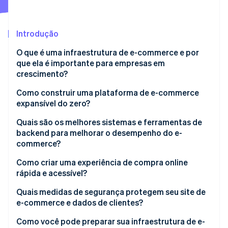
Veja o que está chegando
Radar
Ecossistema
Prevenção de fraudes
Introdução
Parceiros
Atlas
O que é uma infraestrutura de e-commerce e por
Stripe App Marketplace
Incorporação de startups
que ela é importante para empresas em
Climate
crescimento?
Remoção de carbono
Como construir uma plataforma de e-commerce
Identity
expansível do zero?
Verificação de identidade
Encontre uma base flexível
Quais são os melhores sistemas e ferramentas de
backend para melhorar o desempenho do e-
Pense nos serviços
commerce?
Integre no começo e com frequência
Use uma rede de entrega de conteúdo (CDN)
Como criar uma experiência de compra online
Stripe Sessions 2026
sempre que possível
rápida e acessível?
Veja como a Stripe está construindo a infraestrutura econ
Assista agora
Armazene as coisas certas, nos lugares certos
Priorize a velocidade em todos os dispositivos
Quais medidas de segurança protegem seu site de
e-commerce e dados de clientes?
Monitore como o tempo é gasto
Priorize dispositivos móveis, não apenas os
adaptem
Criptografe tudo
Como você pode preparar sua infraestrutura de e-