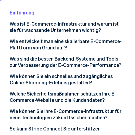
Betrugsprävention
Ecosystem
Atlas
Einführung
Start-up-Gründung
Partner
Stripe App-Marktplatz
Was ist E-Commerce-Infrastruktur und warum ist
Climate
sie für wachsende Unternehmen wichtig?
CO₂-Entnahme
Identity
Wie entwickelt man eine skalierbare E-Commerce-
Online-Identitätsprüfung
Plattform von Grund auf?
Finden Sie ein flexibles Fundament
Was sind die besten Backend-Systeme und Tools
zur Verbesserung der E-Commerce-Performance?
Denken Sie in Dienstleistungen
Verwenden Sie nach Möglichkeit ein Content
Wie können Sie ein schnelles und zugängliches
Integrieren Sie frühzeitig und regelmäßig
Stripe-Sessions 2026
Delivery Network (CDN).
Online-Shopping-Erlebnis gestalten?
Erfahren Sie, wie Stripe Lösungen für die W
Jetzt ansehen
Speichern Sie die richtigen Daten an den richtigen
Priorisieren Sie Geschwindigkeit auf allen Geräten
Welche Sicherheitsmaßnahmen schützen Ihre E-
Stellen
Commerce-Website und die Kundendaten?
Entwickeln Sie primär für Mobilgeräte, nicht nur
Überwachen Sie, wo die meiste Zeit verstreicht
zusätzlich für Mobilgeräte
Verschlüsseln Sie alles
Wie können Sie Ihre E-Commerce-Infrastruktur für
neue Technologien zukunftssicher machen?
Behandeln Sie Barrierefreiheit als Infrastruktur
Schützen Sie Ihre Umgebung
Gestalten Sie mit Blick auf Veränderungen
So kann Stripe Connect Sie unterstützen
Steuern Sie die Zugriffsberechtigung