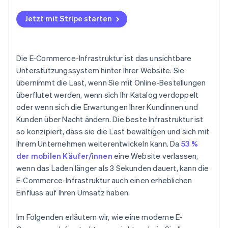
Beobachten Sie, wie Kundinnen und Kunden
Lagern Sie Kartendaten aus
tatsächlich einkaufen
Jetzt mit Stripe starten
Die E-Commerce-Infrastruktur ist das unsichtbare
Unterstützungssystem hinter Ihrer Website. Sie
übernimmt die Last, wenn Sie mit Online-Bestellungen
überflutet werden, wenn sich Ihr Katalog verdoppelt
oder wenn sich die Erwartungen Ihrer Kundinnen und
Kunden über Nacht ändern. Die beste Infrastruktur ist
so konzipiert, dass sie die Last bewältigen und sich mit
Ihrem Unternehmen weiterentwickeln kann. Da
53 %
der mobilen Käufer/innen
eine Website verlassen,
wenn das Laden länger als 3 Sekunden dauert, kann die
E-Commerce-Infrastruktur auch einen erheblichen
Einfluss auf Ihren Umsatz haben.
Im Folgenden erläutern wir, wie eine moderne E-