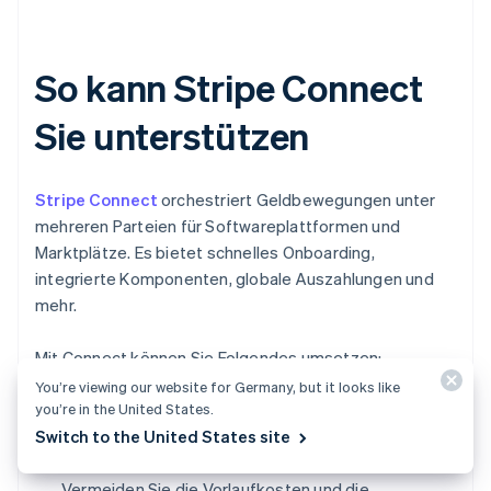
So kann Stripe Connect
Sie unterstützen
Stripe Connect
orchestriert Geldbewegungen unter
mehreren Parteien für Softwareplattformen und
Marktplätze. Es bietet schnelles Onboarding,
integrierte Komponenten, globale Auszahlungen und
mehr.
Mit Connect können Sie Folgendes umsetzen:
You’re viewing our website for Germany, but it looks like
you’re in the United States.
Markteinführung innerhalb weniger Wochen:
Switch to the United States site
Nutzen Sie von Stripe gehostete oder integrierte
Funktionalität, um schneller live zu gehen.
Vermeiden Sie die Vorlaufkosten und die