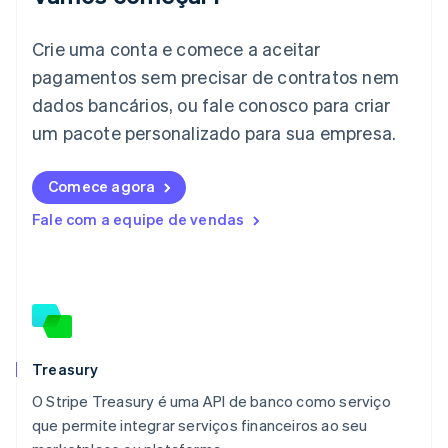
Itália
Italiano
English
Japão
Crie uma conta e comece a aceitar
日本語
English
pagamentos sem precisar de contratos nem
Letônia
dados bancários, ou fale conosco para criar
English
Liechtenstein
um pacote personalizado para sua empresa.
Deutsch
English
Lituânia
English
Comece agora
Luxemburgo
Fale com a equipe de vendas
Français
Deutsch
English
Malásia
English
简体中文
Malta
English
México
Español
English
Noruega
Treasury
English
O Stripe Treasury é uma API de banco como serviço
Nova Zelândia
English
que permite integrar serviços financeiros ao seu
Países Baixos