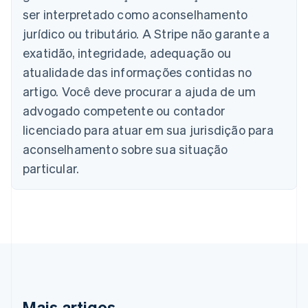
Áustria
ser interpretado como aconselhamento
Deutsch
English
Bélgica
jurídico ou tributário. A Stripe não garante a
Nederlands
Français
Deutsch
English
exatidão, integridade, adequação ou
Brasil
atualidade das informações contidas no
Português
English
Bulgária
artigo. Você deve procurar a ajuda de um
English
advogado competente ou contador
Canadá
English
Français
licenciado para atuar em sua jurisdição para
China continental
aconselhamento sobre sua situação
简体中文
English
Chipre
particular.
English
Croácia
English
Italiano
Dinamarca
English
Emirados Árabes Unidos
English
Eslováquia
English
Mais artigos