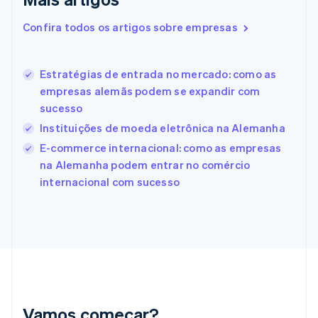
Eslovênia
English
Italiano
Confira todos os artigos sobre empresas
Espanha
Español
English
Estados Unidos
Estratégias de entrada no mercado: como as
English
Español
简体中文
Estônia
empresas alemãs podem se expandir com
English
sucesso
Finlândia
Instituições de moeda eletrônica na Alemanha
English
Svenska
França
E-commerce internacional: como as empresas
Français
English
na Alemanha podem entrar no comércio
Gibraltar
internacional com sucesso
English
Grécia
English
Hungria
English
Índia
English
Irlanda
English
Vamos começar?