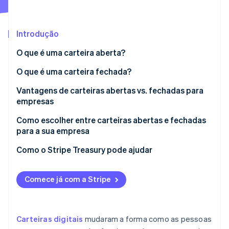
Veja o que está chegando
Radar
Ecossistema
Prevenção de fraudes
Introdução
Parceiros
Atlas
O que é uma carteira aberta?
Stripe App Marketplace
Incorporação de startups
O que é uma carteira fechada?
Climate
Remoção de carbono
Vantagens de carteiras abertas vs. fechadas para
Identity
empresas
Verificação de identidade
Como escolher entre carteiras abertas e fechadas
para a sua empresa
Carteiras abertas
Como o Stripe Treasury pode ajudar
Stripe Sessions 2026
Carteiras fechadas
Veja como a Stripe está construindo a infraestrutura econ
Comece já com a Stripe
Assista agora
Carteiras digitais
mudaram a forma como as pessoas