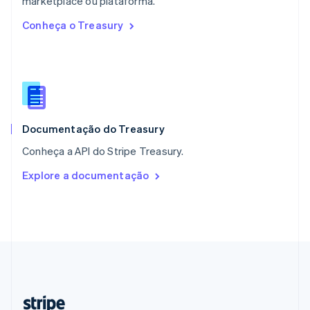
marketplace ou plataforma.
Nederlands
English
Conheça o Treasury
Polônia
English
Portugal
Português
English
RAE de Hong Kong, China
English
简体中文
Reino Unido
English
Documentação do Treasury
República Tcheca
Conheça a API do Stripe Treasury.
English
Romênia
Explore a documentação
English
Singapura
English
简体中文
Suécia
Svenska
English
Suíça
Deutsch
Français
Italiano
English
Tailândia
ไทย
English