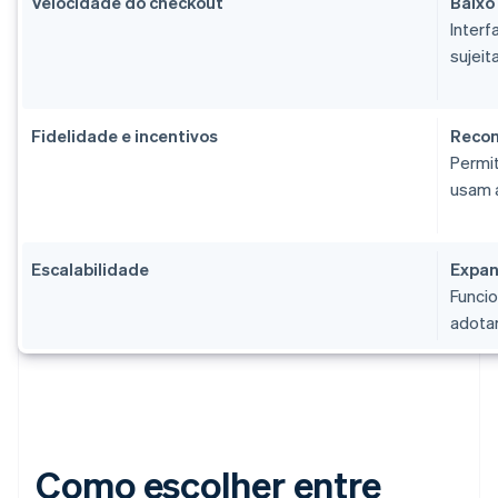
Velocidade do checkout
Baixo 
Interf
sujeit
Fidelidade e incentivos
Recom
Permit
usam 
Escalabilidade
Expan
Funci
adotar
Como escolher entre