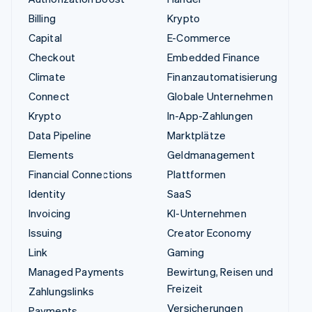
Billing
Krypto
Capital
E-Commerce
Checkout
Embedded Finance
Climate
Finanzautomatisierung
Connect
Globale Unternehmen
Krypto
In-App-Zahlungen
Data Pipeline
Marktplätze
Elements
Geldmanagement
Financial Connections
Plattformen
Identity
SaaS
Invoicing
KI-Unternehmen
Issuing
Creator Economy
Link
Gaming
Managed Payments
Bewirtung, Reisen und
Freizeit
Zahlungslinks
Versicherungen
Payments