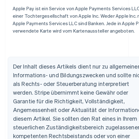
Apple Pay ist ein Service von Apple Payments Services LLC
einer Tochtergesellschaft von Apple Inc. Weder Apple Inc.
Apple Payments Services LLC sind Banken. Jede in Apple 
verwendete Karte wird vom Kartenaussteller angeboten.
Australien
English
Belgien
Der Inhalt dieses Artikels dient nur zu allgemeine
Nederlands
Français
Deutsch
English
Informations- und Bildungszwecken und sollte ni
Brasilien
Português
English
als Rechts- oder Steuerberatung interpretiert
Bulgarien
werden. Stripe übernimmt keine Gewähr oder
English
Dänemark
Garantie für die Richtigkeit, Vollständigkeit,
English
Angemessenheit oder Aktualität der Information
Deutschland
diesem Artikel. Sie sollten den Rat eines in Ihrem
Deutsch
English
Estland
steuerlichen Zuständigkeitsbereich zugelassene
English
kompetenten Rechtsbeistands oder von einer
Festlandchina