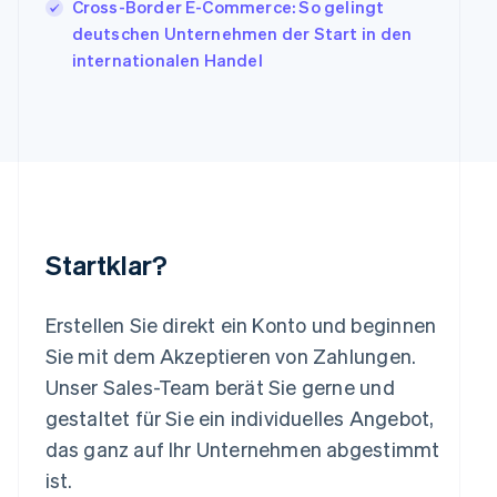
Cross-Border E-Commerce: So gelingt
English
deutschen Unternehmen der Start in den
Liechtenstein
internationalen Handel
Deutsch
English
Litauen
English
Luxemburg
Français
Deutsch
English
Malaysia
English
简体中文
Malta
English
Startklar?
Mexiko
Español
English
Neuseeland
Erstellen Sie direkt ein Konto und beginnen
English
Sie mit dem Akzeptieren von Zahlungen.
Niederlande
Nederlands
English
Unser Sales-Team berät Sie gerne und
Norwegen
gestaltet für Sie ein individuelles Angebot,
English
Österreich
das ganz auf Ihr Unternehmen abgestimmt
Deutsch
English
ist.
Polen