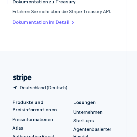
Dokumentation zu Treasury
Tschechische Republik
Erfahren Sie mehr über die Stripe Treasury API.
English
Ungarn
Dokumentation im Detail
English
Vereinigte Arabische Emirate
English
Vereinigte Staaten
English
Español
简体中文
Vereinigtes Königreich
English
Zypern
English
Deutschland (Deutsch)
Produkte und
Lösungen
Preisinformationen
Unternehmen
Preisinformationen
Start-ups
Atlas
Agentenbasierter
Authorization Boost
Handel