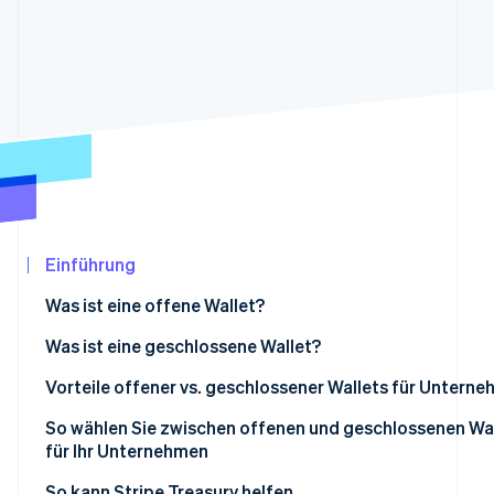
Betrugsprävention
Ecosystem
Atlas
Start-up-Gründung
Partner
Stripe App-Marktplatz
Climate
CO₂-Entnahme
Identity
Online-Identitätsprüfung
Einführung
Stripe-Sessions 2026
Was ist eine offene Wallet?
Erfahren Sie, wie Stripe Lösungen für die
Jetzt ansehen
Was ist eine geschlossene Wallet?
Vorteile offener vs. geschlossener Wallets für Untern
So wählen Sie zwischen offenen und geschlossenen Wa
für Ihr Unternehmen
Offene Wallets
So kann Stripe Treasury helfen