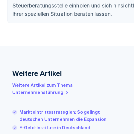
Steuerberatungsstelle einholen und sich hinsicht
简体中文
English
Finnland
Ihrer speziellen Situation beraten lassen.
English
Svenska
Frankreich
Français
English
Gibraltar
English
Griechenland
English
Indien
English
Weitere Artikel
Irland
English
Italien
Weitere Artikel zum Thema
Italiano
English
Unternehmensführung
Japan
日本語
English
Kanada
Markteintrittsstrategien: So gelingt
English
Français
deutschen Unternehmen die Expansion
Kroatien
English
Italiano
E-Geld-Institute in Deutschland
Lettland