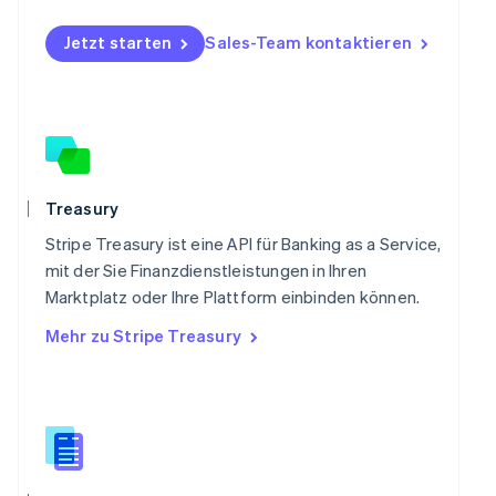
English
Portugal
Jetzt starten
Sales-Team kontaktieren
Português
English
Rumänien
English
Schweden
Svenska
English
Schweiz
Deutsch
Français
Italiano
English
Treasury
Singapur
English
简体中文
Stripe Treasury ist eine API für Banking as a Service,
Slowakei
mit der Sie Finanzdienstleistungen in Ihren
English
Marktplatz oder Ihre Plattform einbinden können.
Slowenien
Mehr zu Stripe Treasury
English
Italiano
Sonderverwaltungsregion Hongkong,
China
English
简体中文
Spanien
Español
English
Thailand
ไทย
English