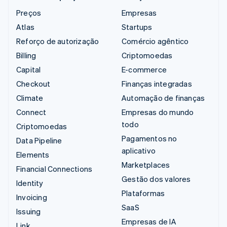
Preços
Empresas
Atlas
Startups
Reforço de autorização
Comércio agêntico
Billing
Criptomoedas
Capital
E-commerce
Checkout
Finanças integradas
Climate
Automação de finanças
Connect
Empresas do mundo
todo
Criptomoedas
Pagamentos no
Data Pipeline
aplicativo
Elements
Marketplaces
Financial Connections
Gestão dos valores
Identity
Plataformas
Invoicing
SaaS
Issuing
Empresas de IA
Link