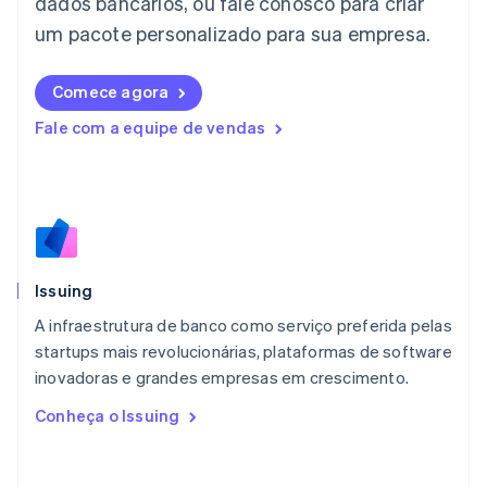
dados bancários, ou fale conosco para criar
Letônia
English
um pacote personalizado para sua empresa.
Liechtenstein
Deutsch
English
Comece agora
Lituânia
English
Fale com a equipe de vendas
Luxemburgo
Français
Deutsch
English
Malásia
English
简体中文
Malta
English
México
Español
English
Issuing
Noruega
A infraestrutura de banco como serviço preferida pelas
English
startups mais revolucionárias, plataformas de software
Nova Zelândia
English
inovadoras e grandes empresas em crescimento.
Países Baixos
Conheça o Issuing
Nederlands
English
Polônia
English