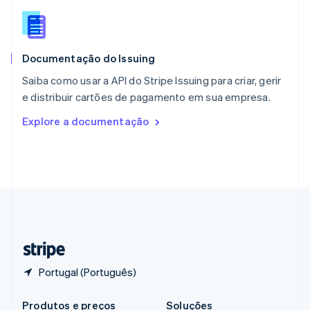
Portugal
Português
English
RAE de Hong Kong, China
English
简体中文
Documentação do Issuing
Reino Unido
English
Saiba como usar a API do Stripe Issuing para criar, gerir
República Tcheca
e distribuir cartões de pagamento em sua empresa.
English
Romênia
Explore a documentação
English
Singapura
English
简体中文
Suécia
Svenska
English
Suíça
Deutsch
Français
Italiano
English
Tailândia
ไทย
English
Portugal (Português)
Produtos e preços
Soluções