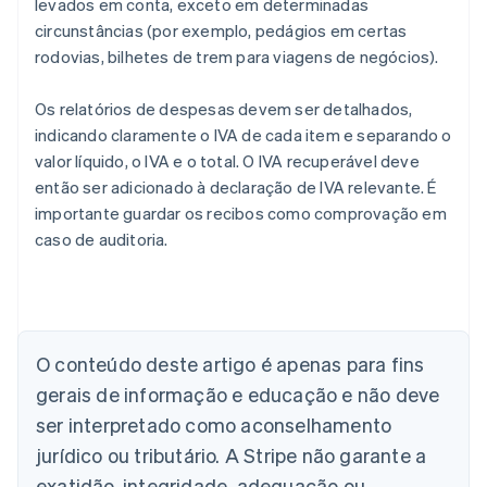
levados em conta, exceto em determinadas
circunstâncias (por exemplo, pedágios em certas
rodovias, bilhetes de trem para viagens de negócios).
Os relatórios de despesas devem ser detalhados,
indicando claramente o IVA de cada item e separando o
valor líquido, o IVA e o total. O IVA recuperável deve
então ser adicionado à declaração de IVA relevante. É
importante guardar os recibos como comprovação em
caso de auditoria.
Alemanha
Deutsch
English
Austrália
O conteúdo deste artigo é apenas para fins
English
gerais de informação e educação e não deve
Áustria
ser interpretado como aconselhamento
Deutsch
English
Bélgica
jurídico ou tributário. A Stripe não garante a
Nederlands
Français
Deutsch
English
exatidão, integridade, adequação ou