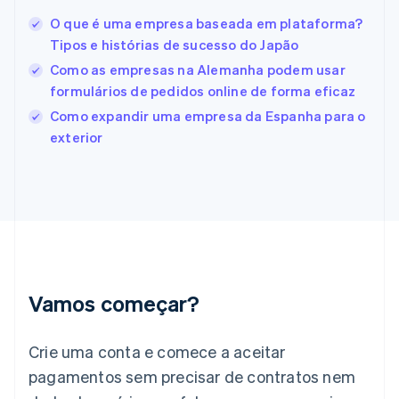
Estados Unidos
O que é uma empresa baseada em plataforma?
English
Español
简体中文
Estônia
Tipos e histórias de sucesso do Japão
English
Como as empresas na Alemanha podem usar
Finlândia
formulários de pedidos online de forma eficaz
English
Svenska
França
Como expandir uma empresa da Espanha para o
Français
English
exterior
Gibraltar
English
Grécia
English
Hungria
English
Índia
English
Irlanda
Vamos começar?
English
Itália
Crie uma conta e comece a aceitar
Italiano
English
Japão
pagamentos sem precisar de contratos nem
日本語
English