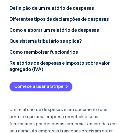
Veja o que está chegando
Definição de um relatório de despesas
Radar
Ecossistema
Prevenção de fraudes
Diferentes tipos de declarações de despesas
Parceiros
Atlas
Como elaborar um relatório de despesas
Stripe App Marketplace
Incorporação de startups
Que sistema tributário se aplica?
Climate
Remoção de carbono
Como reembolsar funcionários
Identity
Verificação de identidade
Obrigações
Relatórios de despesas e imposto sobre valor
agregado (IVA)
Reembolso fixo
Reembolso real
Comece a usar a Stripe
Stripe Sessions 2026
Veja como a Stripe está construindo a infraestrutura econ
Assista agora
Um relatório de despesas é um documento que
permite que uma empresa reembolse seus
funcionários por despesas comerciais incorridas em
seu nome. As empresas francesas precisam estar