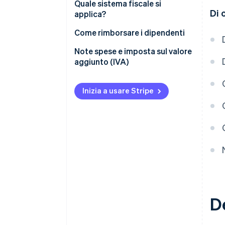
Quale sistema fiscale si
Di 
applica?
Come rimborsare i dipendenti
Obblighi
Note spese e imposta sul valore
aggiunto (IVA)
Rimborso forfettario
Rimborso effettivo
Inizia a usare Stripe
D