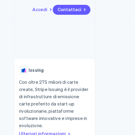
Accedi
Contattaci
Risorse
Ecosistema
Recapiti
me e marketplace
Altro
Integrazioni app
Partner
Contattaci
Product roadmap
ns
Esempi di codice
Stripe App Marketplace
Diventa nostro partner
Scopri cosa ti aspetta
 piattaforme
Blog per sviluppatori
ibero
Stato dell'API
Radar
Prevenzione delle frodi
Issuing
Atlas
Costituzione di start-up
Con oltre 275 milioni di carte
create, Stripe Issuing è il provider
Climate
Rimozione del carbonio
di infrastrutture di emissione
carte preferito da start-up
Identity
Verifica online dell'identità
rivoluzionarie, piattaforme
software innovative e imprese in
evoluzione.
Ulteriori informazioni