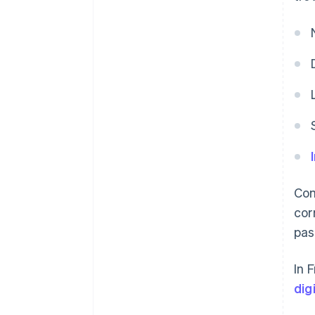
Com
cor
pas
In 
dig