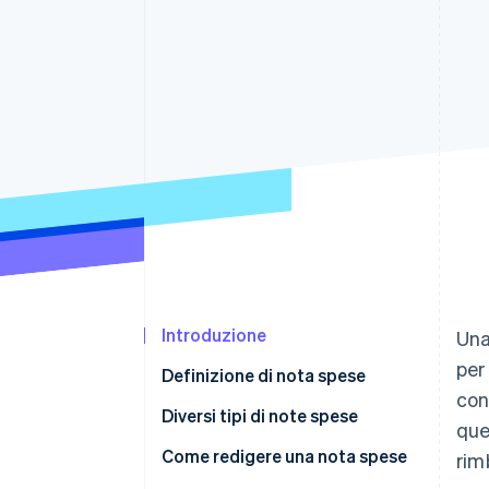
Link
Pagamento accelerato
Financial Connections
Conti finanziari collegati
Introduzione
Una
per
Definizione di nota spese
con
Diversi tipi di note spese
que
Come redigere una nota spese
rim