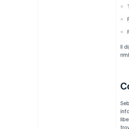
Il 
rim
C
Seb
inf
lib
tro