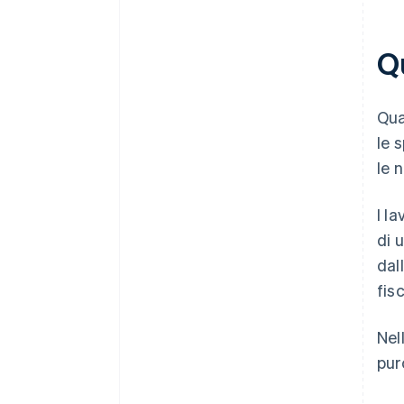
Qu
Qua
le 
le 
I l
di 
dal
fis
Nel
pur