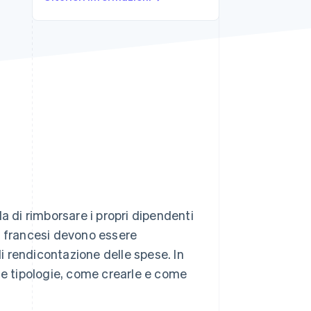
Stripe Sessions 2026
Scopri come Stripe sta
costruendo
l'infrastruttura
economica per l'IA.
Guarda ora
di rimborsare i propri dipendenti
e francesi devono essere
di rendicontazione delle spese. In
se tipologie, come crearle e come