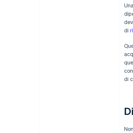
Una
dip
dev
di
r
Que
acq
que
con
di 
Di
Non