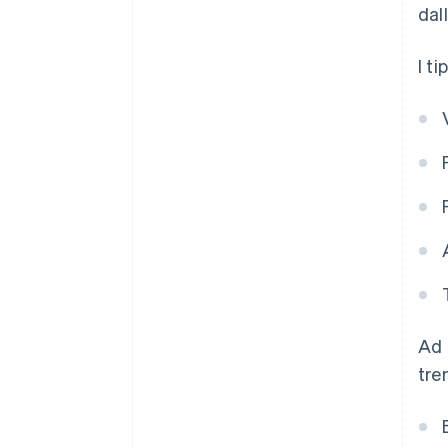
dal
I t
Ad 
tre