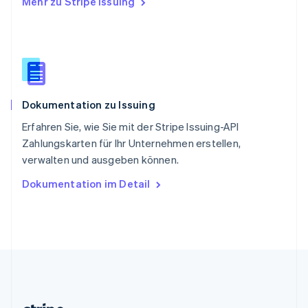
Mehr zu Stripe Issuing
English
Slowenien
English
Italiano
Sonderverwaltungsregion Hongkong,
China
English
简体中文
Spanien
Dokumentation zu Issuing
Español
English
Thailand
Erfahren Sie, wie Sie mit der Stripe Issuing-API
ไทย
English
Zahlungskarten für Ihr Unternehmen erstellen,
Tschechische Republik
verwalten und ausgeben können.
English
Ungarn
Dokumentation im Detail
English
Vereinigte Arabische Emirate
English
Vereinigte Staaten
English
Español
简体中文
Vereinigtes Königreich
English
Zypern
English