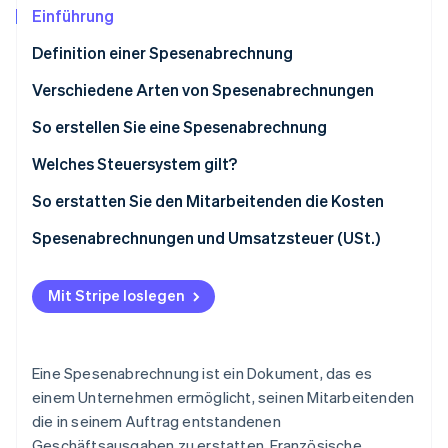
Betrugsprävention
Ecosystem
Einführung
Atlas
Definition einer Spesenabrechnung
Start-up-Gründung
Partner
Stripe App-Marktplatz
Climate
Verschiedene Arten von Spesenabrechnungen
CO₂-Entnahme
So erstellen Sie eine Spesenabrechnung
Welches Steuersystem gilt?
So erstatten Sie den Mitarbeitenden die Kosten
Stripe-Sessions 2026
Pflichten
Spesenabrechnungen und Umsatzsteuer (USt.)
Erfahren Sie, wie Stripe Lösungen für die Wirtschaft
Jetzt ansehen
Pauschale Rückerstattung
Mit Stripe loslegen
Tatsächliche Rückerstattung
Eine Spesenabrechnung ist ein Dokument, das es
einem Unternehmen ermöglicht, seinen Mitarbeitenden
die in seinem Auftrag entstandenen
Geschäftsausgaben zu erstatten. Französische