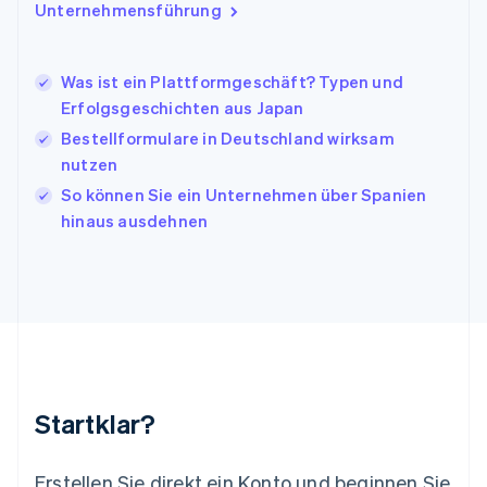
Unternehmensführung
English
Italien
Italiano
English
Japan
Was ist ein Plattformgeschäft? Typen und
日本語
English
Erfolgsgeschichten aus Japan
Kanada
Bestellformulare in Deutschland wirksam
English
Français
nutzen
Kroatien
English
Italiano
So können Sie ein Unternehmen über Spanien
Lettland
hinaus ausdehnen
English
Liechtenstein
Deutsch
English
Litauen
English
Luxemburg
Français
Deutsch
English
Malaysia
English
简体中文
Startklar?
Malta
English
Mexiko
Erstellen Sie direkt ein Konto und beginnen Sie