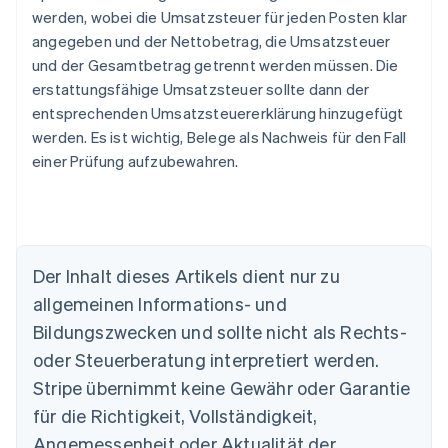
werden, wobei die Umsatzsteuer für jeden Posten klar
angegeben und der Nettobetrag, die Umsatzsteuer
und der Gesamtbetrag getrennt werden müssen. Die
erstattungsfähige Umsatzsteuer sollte dann der
entsprechenden Umsatzsteuererklärung hinzugefügt
werden. Es ist wichtig, Belege als Nachweis für den Fall
einer Prüfung aufzubewahren.
Der Inhalt dieses Artikels dient nur zu
allgemeinen Informations- und
Bildungszwecken und sollte nicht als Rechts-
oder Steuerberatung interpretiert werden.
Australien
English
Stripe übernimmt keine Gewähr oder Garantie
Belgien
für die Richtigkeit, Vollständigkeit,
Nederlands
Français
Deutsch
English
Brasilien
Angemessenheit oder Aktualität der