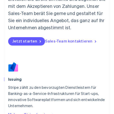
Español
English
mit dem Akzeptieren von Zahlungen. Unser
Neuseeland
Sales-Team berät Sie gerne und gestaltet für
English
Niederlande
Sie ein individuelles Angebot, das ganz auf Ihr
Nederlands
English
Unternehmen abgestimmt ist.
Norwegen
English
Österreich
Jetzt starten
Sales-Team kontaktieren
Deutsch
English
Polen
English
Portugal
Português
English
Rumänien
English
Issuing
Schweden
Svenska
English
Stripe zählt zu den bevorzugten Dienstleistern für
Schweiz
Banking-as-a-Service-Infrastrukturen für Start-ups,
Deutsch
Français
Italiano
English
innovative Softwareplattformen und sich entwickelnde
Singapur
English
简体中文
Unternehmen.
Slowakei