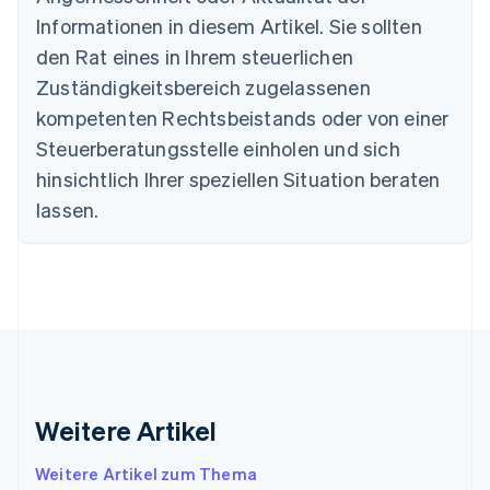
Português
English
Informationen in diesem Artikel. Sie sollten
Bulgarien
den Rat eines in Ihrem steuerlichen
English
Dänemark
Zuständigkeitsbereich zugelassenen
English
kompetenten Rechtsbeistands oder von einer
Deutschland
Steuerberatungsstelle einholen und sich
Deutsch
English
Estland
hinsichtlich Ihrer speziellen Situation beraten
English
lassen.
Festlandchina
简体中文
English
Finnland
English
Svenska
Frankreich
Français
English
Gibraltar
English
Griechenland
English
Weitere Artikel
Indien
English
Weitere Artikel zum Thema
Irland