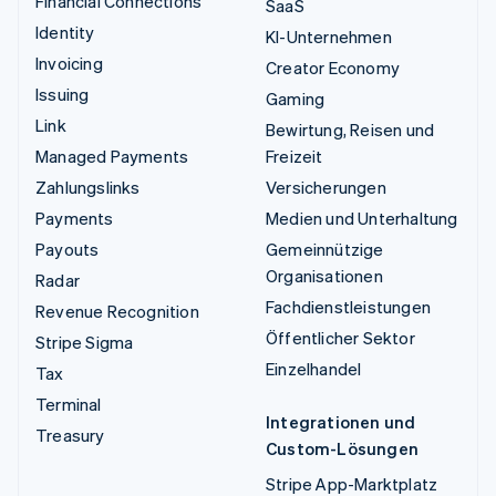
Financial Connections
SaaS
Identity
KI-Unternehmen
Invoicing
Creator Economy
Issuing
Gaming
Link
Bewirtung, Reisen und
Managed Payments
Freizeit
Zahlungslinks
Versicherungen
Payments
Medien und Unterhaltung
Payouts
Gemeinnützige
Organisationen
Radar
Fachdienstleistungen
Revenue Recognition
Öffentlicher Sektor
Stripe Sigma
Einzelhandel
Tax
Terminal
Integrationen und
Treasury
Custom-Lösungen
Stripe App-Marktplatz