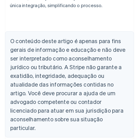
única integração, simplificando o processo.
Alemanha
Deutsch
English
Austrália
O conteúdo deste artigo é apenas para fins
English
gerais de informação e educação e não deve
Áustria
ser interpretado como aconselhamento
Deutsch
English
Bélgica
jurídico ou tributário. A Stripe não garante a
Nederlands
Français
Deutsch
English
exatidão, integridade, adequação ou
Brasil
atualidade das informações contidas no
Português
English
Bulgária
artigo. Você deve procurar a ajuda de um
English
advogado competente ou contador
Canadá
English
Français
licenciado para atuar em sua jurisdição para
China continental
aconselhamento sobre sua situação
简体中文
English
Chipre
particular.
English