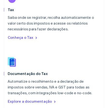
Malta
English
Tax
México
Español
English
Saiba onde se registrar, recolha automaticamente o
Noruega
valor certo dos impostos e acesse os relatórios
English
necessários para fazer declarações.
Nova Zelândia
English
Conheça o Tax
Países Baixos
Nederlands
English
Polônia
English
Portugal
Português
English
RAE de Hong Kong, China
Documentação do Tax
English
简体中文
Reino Unido
Automatize o recolhimento e a declaração de
English
impostos sobre vendas, IVA e GST para todas as
República Tcheca
transações, com integrações low-code e no-code.
English
Romênia
Explore a documentação
English