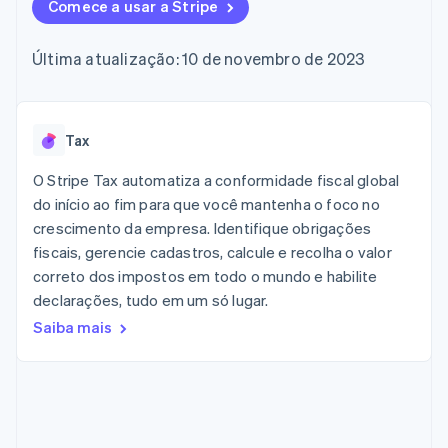
flexíveis de IU
Comece a usar a Stripe
Recognition
Marketplaces
Gerenciar assinaturas
Formas de
Automação
Plano de ação do
Gestão dos valores
Ofereça cobrança por
pagamento
contábil
produto
Plataformas
uso
Última atualização: 10 de novembro de 2023
Acesso a mais
Stripe Sigma
Conferência anual das
SaaS
Emita cartões
de 125
Relatórios
sessões
respaldados por
Terminal
personalizados
Carreiras
stablecoins
Pagamentos
Data Pipeline
Sala de imprensa
Provisione e gerencie
presenciais
Sincronização
Stripe Press
Tax
serviços com agentes
Por setor
Authorization
de dados
Boost
O Stripe Tax automatiza a conformidade fiscal global
Otimizações
Empresas de IA
do início ao fim para que você mantenha o foco no
de aceitação
Economia de criadores
Contato
Recursos
crescimento da empresa. Identifique obrigações
Link
Checkout
Jogos
fiscais, gerencie cadastros, calcule e recolha o valor
Fale com a equipe de
Hospitalidade, viagens
Integrações de
acelerado
vendas
correto dos impostos em todo o mundo e habilite
e lazer
aplicativos
Financial
Seja um parceiro
declarações, tudo em um só lugar.
Seguros
Exemplos de códigos
Connections
Mídia e entretenimento
Blog de
Dados de
Saiba mais
desenvolvedores
contas
Organizações sem fins
Status da API
vinculadas
lucrativos
Serviços profissionais
Setor público
Mais
Varejo
Product roadmap