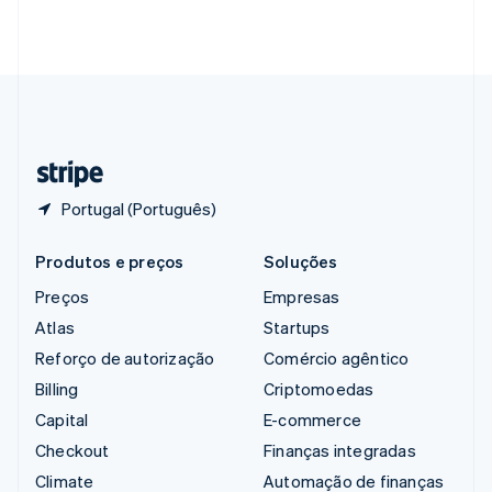
Singapura
English
简体中文
Suécia
Svenska
English
Suíça
Deutsch
Français
Italiano
English
Tailândia
ไทย
English
Portugal (Português)
Produtos e preços
Soluções
Preços
Empresas
Atlas
Startups
Reforço de autorização
Comércio agêntico
Billing
Criptomoedas
Capital
E-commerce
Checkout
Finanças integradas
Climate
Automação de finanças