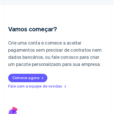
Grécia
English
Hungria
English
Índia
English
Vamos começar?
Irlanda
English
Crie uma conta e comece a aceitar
Itália
Italiano
English
pagamentos sem precisar de contratos nem
Japão
dados bancários, ou fale conosco para criar
日本語
English
Letônia
um pacote personalizado para sua empresa.
English
Liechtenstein
Comece agora
Deutsch
English
Lituânia
Fale com a equipe de vendas
English
Luxemburgo
Français
Deutsch
English
Malásia
English
简体中文