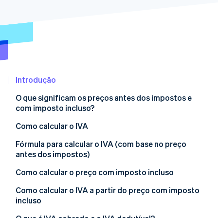
Veja o que está chegando
Radar
Ecossistema
Prevenção de fraudes
Parceiros
Atlas
Stripe App Marketplace
Incorporação de startups
Climate
Remoção de carbono
Introdução
Identity
O que significam os preços antes dos impostos e
Verificação de identidade
com imposto incluso?
Como calcular o IVA
Fórmula para calcular o IVA (com base no preço
antes dos impostos)
Stripe Sessions 2026
Veja como a Stripe está construindo a infraestrutura econ
Como calcular o preço com imposto incluso
Assista agora
Como calcular o IVA a partir do preço com imposto
incluso