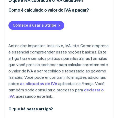
O que é IVA cobrado e o IVA dedutível?
Requisitos para dedução
Como é calculado o valor do IVA a pagar?
Exclusões
Comece a usar a Stripe
Transações isentas de IVA
Antes dos impostos, inclusive, IVA, etc. Como empresa,
é essencial compreender essas noções básicas. Este
artigo traz exemplos práticos para ilustrar as fórmulas
que você precisa conhecer para calcular corretamente
o valor de IVA a ser recolhido e repassado ao governo
francês. Você pode encontrar informações adicionais
sobre
as alíquotas de IVA
aplicadas na França. Você
também pode consultar o processo para
declarar o
IVA
acessando este link.
O que há neste artigo?