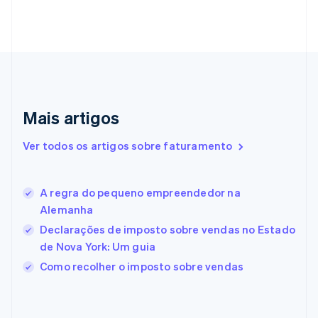
Croácia
English
Italiano
Dinamarca
English
Emirados Árabes Unidos
English
Eslováquia
English
Mais artigos
Eslovênia
English
Italiano
Ver todos os artigos sobre faturamento
Espanha
Español
English
Estados Unidos
A regra do pequeno empreendedor na
English
Español
简体中文
Estônia
Alemanha
English
Declarações de imposto sobre vendas no Estado
Finlândia
de Nova York: Um guia
English
Svenska
França
Como recolher o imposto sobre vendas
Français
English
Gibraltar
English