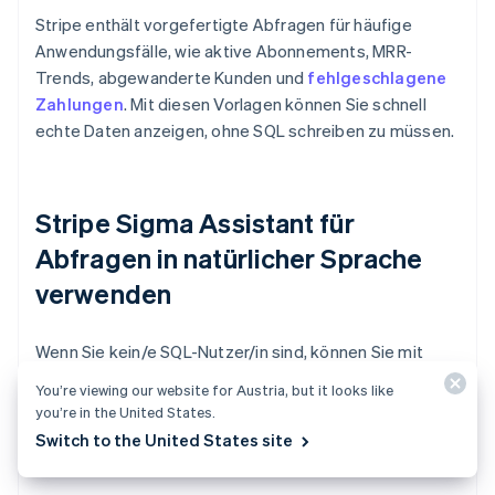
Stripe enthält vorgefertigte Abfragen für häufige
Anwendungsfälle, wie aktive Abonnements, MRR-
Trends, abgewanderte Kunden und
fehlgeschlagene
Zahlungen
. Mit diesen Vorlagen können Sie schnell
echte Daten anzeigen, ohne SQL schreiben zu müssen.
Stripe Sigma Assistant für
Abfragen in natürlicher Sprache
verwenden
Wenn Sie kein/e SQL-Nutzer/in sind, können Sie mit
dem Stripe Sigma Assistant Fragen in einfachem
You’re viewing our website for Austria, but it looks like
Englisch stellen. Sie könnten beispielsweise eingeben:
you’re in the United States.
„Zeige den monatlich wiederkehrenden Umsatz nach
Switch to the United States site
Produkt für die letzten 6 Monate an.“