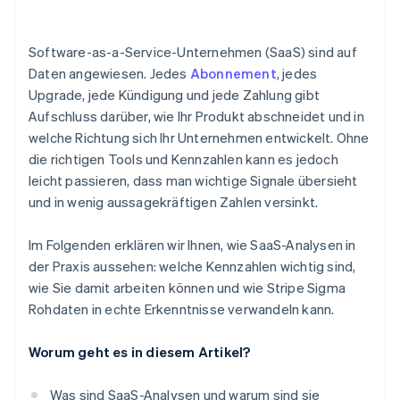
Weitere Metriken
und Wert
Stripe Sigma Assistant für Abfragen in natürlicher
Wachstumsteams erschließen neue Möglichkeiten
Sprache verwenden
Software-as-a-Service-Unternehmen (SaaS) sind auf
Daten angewiesen. Jedes
Abonnement
, jedes
Ihre Kernberichte ausführen und verfeinern
Upgrade, jede Kündigung und jede Zahlung gibt
Ihre Berichte speichern, planen und teilen
Aufschluss darüber, wie Ihr Produkt abschneidet und in
welche Richtung sich Ihr Unternehmen entwickelt. Ohne
Stripe Sigma als Ausgangspunkt für tiefergehende
die richtigen Tools und Kennzahlen kann es jedoch
Analysen nutzen
leicht passieren, dass man wichtige Signale übersieht
und in wenig aussagekräftigen Zahlen versinkt.
Im Folgenden erklären wir Ihnen, wie SaaS-Analysen in
der Praxis aussehen: welche Kennzahlen wichtig sind,
wie Sie damit arbeiten können und wie Stripe Sigma
Rohdaten in echte Erkenntnisse verwandeln kann.
Worum geht es in diesem Artikel?
Was sind SaaS-Analysen und warum sind sie