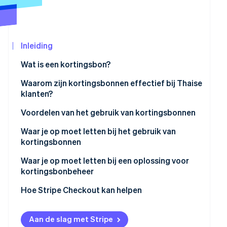
Oprichting van een start-up
Climate
CO₂-verwijdering
Ecosysteem
Inleiding
Identity
Partners
Online identiteitsverificatie
Wat is een kortingsbon?
Stripe App
Marketplace
Papieren kortingsbonnen versus digitale kortingsbonn
Waarom zijn kortingsbonnen effectief bij Thaise
klanten?
Populaire soorten kortingsbonnen in Thailand
Voordelen van het gebruik van kortingsbonnen
Stripe Sessions 2026
Ontdek hoe Stripe de economische infrastructu
Waar je op moet letten bij het gebruik van
Nu bekijken
kortingsbonnen
Waar klanten op moeten letten
Waar je op moet letten bij een oplossing voor
kortingsbonbeheer
Voorzorgsmaatregelen voor ondernemingen
Maakt kortingsbonnen van professionele kwaliteit
Hoe Stripe Checkout kan helpen
Ondersteunt het gebruik van kortingsbonnen bij het
afrekenen
Aan de slag met Stripe