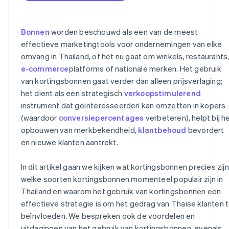
Integreert met andere systemen
Verzamelt gegevens over het gebruik van
Bonnen
worden beschouwd als een van de meest
kortingsbonnen voor analyse
effectieve marketingtools voor ondernemingen van elke
omvang in Thailand, of het nu gaat om winkels, restaurants
Heeft expertise in lokale wetgeving
e-commerce
platforms of nationale merken. Het gebruik
van kortingsbonnen gaat verder dan alleen prijsverlaging;
het dient als een strategisch
verkoopstimulerend
instrument dat geïnteresseerden kan omzetten in kopers
(waardoor
conversiepercentages
verbeteren), helpt bij h
opbouwen van merkbekendheid,
klantbehoud
bevordert
en nieuwe klanten aantrekt.
In dit artikel gaan we kijken wat kortingsbonnen precies zijn
welke soorten kortingsbonnen momenteel populair zijn in
Thailand en waarom het gebruik van kortingsbonnen een
effectieve strategie is om het gedrag van Thaise klanten 
beïnvloeden. We bespreken ook de voordelen en
uitdagingen van het gebruik van kortingsbonnen, evenals