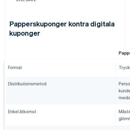
Papperskuponger kontra digitala
kuponger
Papp
Format
Tryck
Distributionsmetod
Perso
kunde
media
Enkel åtkomst
Måste 
glömm