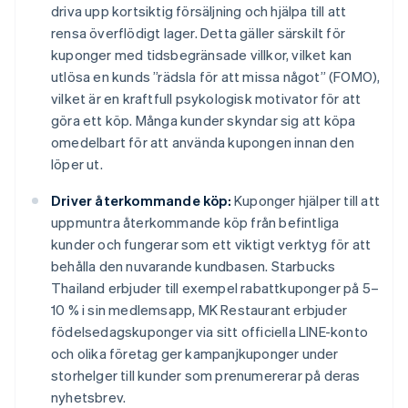
driva upp kortsiktig försäljning och hjälpa till att
rensa överflödigt lager. Detta gäller särskilt för
kuponger med tidsbegränsade villkor, vilket kan
utlösa en kunds ”rädsla för att missa något” (FOMO),
vilket är en kraftfull psykologisk motivator för att
göra ett köp. Många kunder skyndar sig att köpa
omedelbart för att använda kupongen innan den
löper ut.
Driver återkommande köp:
Kuponger hjälper till att
uppmuntra återkommande köp från befintliga
kunder och fungerar som ett viktigt verktyg för att
behålla den nuvarande kundbasen. Starbucks
Thailand erbjuder till exempel rabattkuponger på 5–
10 % i sin medlemsapp, MK Restaurant erbjuder
födelsedagskuponger via sitt officiella LINE-konto
och olika företag ger kampanjkuponger under
storhelger till kunder som prenumererar på deras
nyhetsbrev.