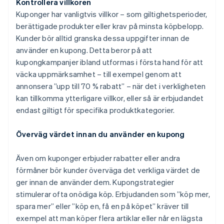
Kontrollera villkoren
Kuponger har vanligtvis villkor – som giltighetsperioder,
berättigade produkter eller krav på minsta köpbelopp.
Kunder bör alltid granska dessa uppgifter innan de
använder en kupong. Detta beror på att
kupongkampanjer ibland utformas i första hand för att
väcka uppmärksamhet – till exempel genom att
annonsera ”upp till 70 % rabatt” – när det i verkligheten
kan tillkomma ytterligare villkor, eller så är erbjudandet
endast giltigt för specifika produktkategorier.
Överväg värdet innan du använder en kupong
Även om kuponger erbjuder rabatter eller andra
förmåner bör kunder överväga det verkliga värdet de
ger innan de använder dem. Kupongstrategier
stimulerar ofta onödiga köp. Erbjudanden som ”köp mer,
spara mer” eller ”köp en, få en på köpet” kräver till
exempel att man köper flera artiklar eller når en lägsta