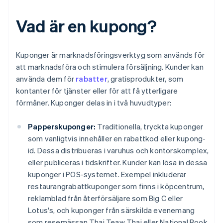
Vad är en kupong?
Kuponger är marknadsföringsverktyg som används för
att marknadsföra och stimulera försäljning. Kunder kan
använda dem för
rabatter
, gratisprodukter, som
kontanter för tjänster eller för att få ytterligare
förmåner. Kuponger delas in i två huvudtyper:
Papperskuponger:
Traditionella, tryckta kuponger
som vanligtvis innehåller en rabattkod eller kupong-
id. Dessa distribueras i varuhus och kontorskomplex,
eller publiceras i tidskrifter. Kunder kan lösa in dessa
kuponger i POS-systemet. Exempel inkluderar
restaurangrabattkuponger som finns i köpcentrum,
reklamblad från återförsäljare som Big C eller
Lotus's, och kuponger från särskilda evenemang
som resemässan Thai Teaw Thai eller National Book