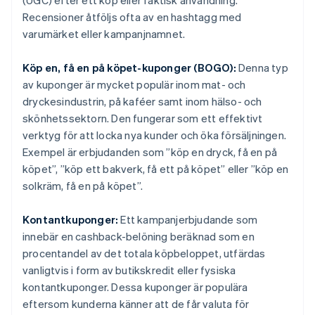
(UGC) efter ett köp eller faktisk användning.
Recensioner åtföljs ofta av en hashtagg med
varumärket eller kampanjnamnet.
Köp en, få en på köpet-kuponger (BOGO):
Denna typ
av kuponger är mycket populär inom mat- och
dryckesindustrin, på kaféer samt inom hälso- och
skönhetssektorn. Den fungerar som ett effektivt
verktyg för att locka nya kunder och öka försäljningen.
Exempel är erbjudanden som ”köp en dryck, få en på
köpet”, ”köp ett bakverk, få ett på köpet” eller ”köp en
solkräm, få en på köpet”.
Kontantkuponger:
Ett kampanjerbjudande som
innebär en cashback-belöning beräknad som en
procentandel av det totala köpbeloppet, utfärdas
vanligtvis i form av butikskredit eller fysiska
kontantkuponger. Dessa kuponger är populära
eftersom kunderna känner att de får valuta för