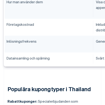
Hur man använder dem
Visa d
appen
Företagskostnad
Inklu
distri
Inlösningsfrekvens
Gener
Datainsamling och spårning
Svårt 
Populära kupongtyper i Thailand
Rabattkuponger:
Specialerbjudanden som