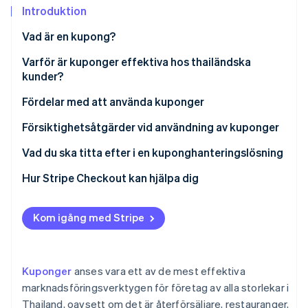
Identitetsverifiering online
Introduktion
Partner
Stripe App Marketplace
Vad är en kupong?
Papperskuponger kontra digitala kuponger
Varför är kuponger effektiva hos thailändska
kunder?
Stripe Sessions 2026
Populära kupongtyper i Thailand
Se hur Stripe bygger den ekonomiska inf
Fördelar med att använda kuponger
Titta nu
Försiktighetsåtgärder vid användning av kuponger
Försiktighetsåtgärder för kunder
Vad du ska titta efter i en kuponghanteringslösning
Försiktighetsåtgärder för företag
Skapar professionella kuponger
Hur Stripe Checkout kan hjälpa dig
Stöder kuponghantering i kassan
Kom igång med Stripe
Integreras med andra system
Samlar in kuponghanteringsdata för analys
Kuponger
anses vara ett av de mest effektiva
Har lokalkännedom om juridiska frågor
marknadsföringsverktygen för företag av alla storlekar i
Thailand, oavsett om det är återförsäljare, restauranger,