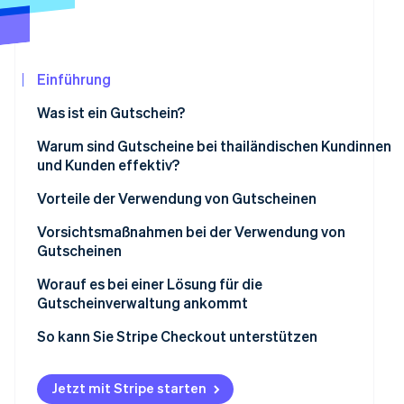
Betrugsprävention
Ecosystem
Atlas
Start-up-Gründung
Partner
Stripe App-Marktplatz
Climate
Einführung
CO₂-Entnahme
Was ist ein Gutschein?
Identity
Online-Identitätsprüfung
Gutscheine in Papierform verglichen mit digitalen
Warum sind Gutscheine bei thailändischen Kundinnen
Gutscheinen
und Kunden effektiv?
Beliebte Arten von Gutscheinen in Thailand
Vorteile der Verwendung von Gutscheinen
Vorsichtsmaßnahmen bei der Verwendung von
Stripe-Sessions 2026
Gutscheinen
Erfahren Sie, wie Stripe Lösungen für die Wir
Jetzt ansehen
Vorsichtsmaßnahmen für Kundinnen und Kunden
Worauf es bei einer Lösung für die
Gutscheinverwaltung ankommt
Vorsichtsmaßnahmen für Unternehmen
Erstellung professioneller Gutscheine
So kann Sie Stripe Checkout unterstützen
Unterstützung der Gutscheinverwendung beim
Bezahlvorgang
Jetzt mit Stripe starten