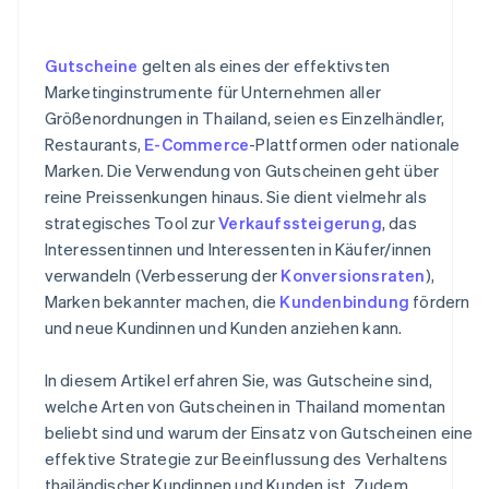
Integration in andere Systeme
Erfassung der Nutzungsdaten von Gutscheinen zu
Gutscheine
gelten als eines der effektivsten
Analysezwecken
Marketinginstrumente für Unternehmen aller
Größenordnungen in Thailand, seien es Einzelhändler,
Kenntnis lokaler Gesetze
Restaurants,
E-Commerce
-Plattformen oder nationale
Marken. Die Verwendung von Gutscheinen geht über
reine Preissenkungen hinaus. Sie dient vielmehr als
strategisches Tool zur
Verkaufssteigerung
, das
Interessentinnen und Interessenten in Käufer/innen
verwandeln (Verbesserung der
Konversionsraten
),
Marken bekannter machen, die
Kundenbindung
fördern
und neue Kundinnen und Kunden anziehen kann.
In diesem Artikel erfahren Sie, was Gutscheine sind,
welche Arten von Gutscheinen in Thailand momentan
beliebt sind und warum der Einsatz von Gutscheinen eine
effektive Strategie zur Beeinflussung des Verhaltens
thailändischer Kundinnen und Kunden ist. Zudem