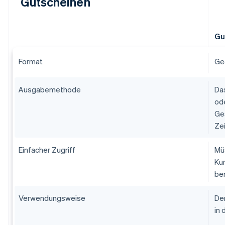
Gutscheinen
Gu
Format
Ge
Ausgabemethode
Das
ode
Ge
Zei
Einfacher Zugriff
Mü
Ku
ben
Verwendungsweise
Dem
in 