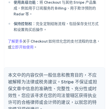
爱尔兰
使用高级功能：
将 Checkout 与其他 Stripe 产品集
English
成，例如用于订阅服务的 Billing、用于欺诈预防的
爱沙尼亚
Radar 等。
English
奥地利
保持控制权：
完全定制结账流程，包括保存支付方式
Deutsch
English
和设置购买后操作。
澳大利亚
English
巴西
了解更多
关于 Checkout 如何优化您的支付流程的信息，
Português
English
或
立即开始使用
。
保加利亚
English
比利时
Nederlands
Français
Deutsch
English
波兰
本文中的内容仅供一般信息和教育目的，不应
English
丹麦
被解释为法律或税务建议。Stripe 不保证或担
English
保文章中信息的准确性、完整性、充分性或时
德国
效性。您应该寻求在您的司法管辖区获得执业
Deutsch
English
法国
许可的合格律师或会计师的建议，以就您的特
Français
English
定情况提供建议。