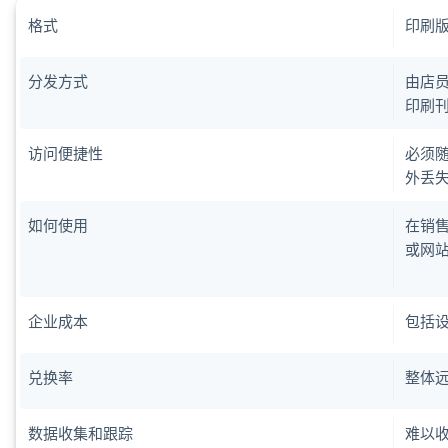
格式
印刷
分发方式
由店
印刷
访问便捷性
必须
外丢
如何使用
在销
或网
企业成本
包括
兑换率
整体
数据收集和跟踪
难以