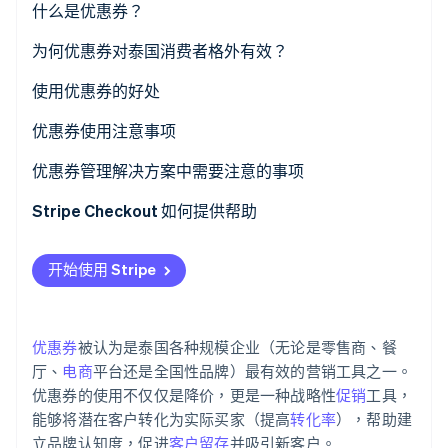
什么是优惠券？
纸质优惠券与数字优惠券
为何优惠券对泰国消费者格外有效？
Stripe Sessions 2026
了解 Stripe 如何为 AI 构建经济基础设施。
泰国流行的优惠券类型
使用优惠券的好处
立即观看
优惠券使用注意事项
客户注意事项
优惠券管理解决方案中需要注意的事项
企业注意事项
创建专业级别的优惠券
Stripe Checkout 如何提供帮助
支持在结账时使用优惠券
开始使用 Stripe
与其他系统集成
收集优惠券使用数据以供分析
优惠券
被认为是泰国各种规模企业（无论是零售商、餐
熟悉当地法律法规
厅、
电商
平台还是全国性品牌）最有效的营销工具之一。
优惠券的使用不仅仅是降价，更是一种战略性
促销
工具，
能够将潜在客户转化为实际买家（提高
转化率
），帮助建
立品牌认知度，促进
客户留存
并吸引新客户。