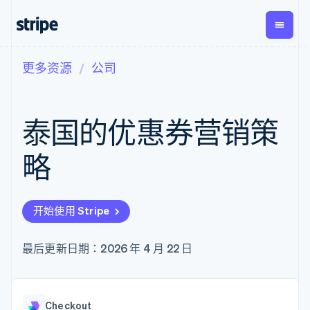
更多资源
公司
按企业阶段
文档
学习
支付
营收
资金管
平台
理
易市
大型企业
Stripe 文档
博客
Payments
Billing
初创企业
API 参考文档
客户案例
泰国的优惠券营销策
在线支付
经常性收入
Global
Conn
库与 SDK
指南
Managed
Metronome
Payouts
Stripe Apps
Payments
按用量计费
平台
略
备案商家解决
Subscriptions
向第三
按应用场景
方案
方打款
支持
订阅管理
Payment links
Crypto
指南
智能体商务
Invoicing
钱包、
加密货币
获取支持
无代码支付
一次性或定期
开始使用 Stripe
稳定币
电子商务
接受线上付款
托管支持方案
Checkout
账单
发行和
嵌入式金融
实施预置结账流程
专业服务
预构建支付界
Tax
发卡基
财务自动化
构建平台或交易市场
最后更新日期：2026 年 4 月 22 日
面
销售税和增值
础设施
全球化企业
管理订阅
Elements
税自动化
应用内支付
提供按用量计费
灵活的 UI 组件
Revenue
交易市场
发行稳定币支持的支付卡
Payment
Recognition
公司
资金管理
通过智能体配置和管理服
methods
会计自动化
Checkout
平台
务