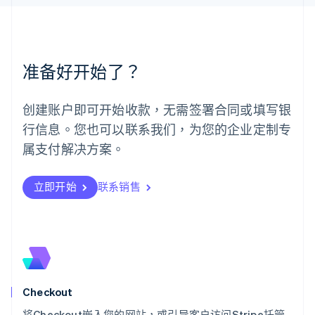
马来西亚
English
简体中文
美国
English
Español
简体中文
墨西哥
准备好开始了？
Español
English
挪威
English
创建账户即可开始收款，无需签署合同或填写银
葡萄牙
行信息。您也可以联系我们，为您的企业定制专
Português
English
日本
属支付解决方案。
日本語
English
瑞典
立即开始
联系销售
Svenska
English
瑞士
Deutsch
Français
Italiano
English
塞浦路斯
English
斯洛伐克
English
斯洛文尼亚
Checkout
English
Italiano
将Checkout嵌入您的网站，或引导客户访问Stripe托管