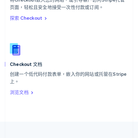
泰国
ไทย
English
页面，轻松且安全地接受一次性付款或订阅。
希腊
探索 Checkout
English
西班牙
Español
English
新加坡
English
简体中文
新西兰
English
Checkout 文档
匈牙利
English
创建一个低代码付款表单，嵌入你的网站或托管在Stripe
意大利
上。
Italiano
English
印度
浏览文档
English
英国
English
直布罗陀
English
中国内地
简体中文
English