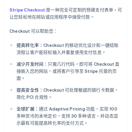
Stripe Checkout
是一种完全可定制的预建支付表单，可
让您轻松地在网站或应用程序中接受付款。
Checkout 可以帮助您：
提高转化率：
Checkout 的移动优化设计和一键结账
流程让客户能轻松输入并重复使用支付信息。
减少开发时间：
只需几行代码，即可将 Checkout 直
接嵌入您的网站，或将客户引导至 Stripe 托管的页
面。
提高安全性：
Checkout 可处理敏感的银行卡数据，
简化 PCI 合规性。
全球扩展：
通过 Adaptive Pricing 功能，实现 100
多种货币的本地定价，支持 30 多种语言，并动态显
阿联酋
示最有可能提高转化率的支付方式。
English