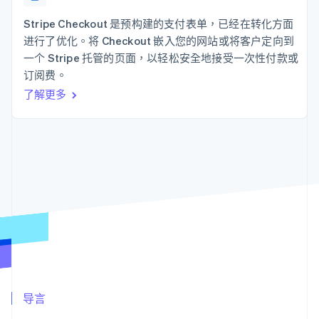
接入 125+ 种支
Stripe Sigma
产品路线图
SaaS
付方式
自定义报告
Sessions 年度大会
Stripe Checkout 是预构建的支付表单，已经在转化方面
Authorization
Data Pipeline
招聘
进行了优化。将 Checkout 嵌入您的网站或将客户定向到
Boost
数据同步
资讯中心
支付成功率优
资源
一个 Stripe 托管的页面，以轻松安全地接受一次性付款或
Stripe Press
化
按行业
订阅费。
Link
应用集成
了解更多
加速结账
AI 企业
代码示例
创作者经济
开发者博客
联系
游戏
API 状态
酒店、旅游与休闲
联系销售
保险
成为合作伙伴
更多
媒体与娱乐
Product roadmap
非营利组织
了解未来规划
专业服务
公共部门
Radar
零售
欺诈防范
Atlas
初创企业注册
生态系统
Climate
碳移除
合作伙伴
导言
Stripe App Marketplace