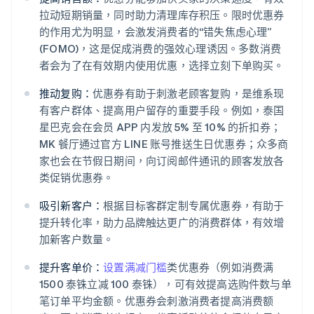
拉动短期销量，同时助力清理库存积压。限时优惠券
的作用尤为明显，会激发消费者的“错失焦虑心理”
(FOMO)，这是促成消费的强效心理诱因。多数消费
者会为了在有效期内使用优惠，选择立刻下单购买。
推动复购：
优惠券有助于刺激老顾客复购，是维系现
有客户群体、提高用户留存的重要手段。例如，泰国
星巴克会在会员 APP 内发放 5% 至 10% 的折扣券；
MK 餐厅通过官方 LINE 账号推送生日优惠券；众多商
家也会在节假日期间，向订阅邮件通讯的顾客发放各
类促销优惠券。
吸引新客户：
根据目标客群定制专属优惠券，有助于
提升转化率，助力品牌触达更广的消费群体，有效增
加新客户数量。
提升客单价：
设置满减门槛
类优惠券（例如消费满
1500 泰铢立减 100 泰铢），可有效提高选购件数与单
笔订单平均金额。优惠券会刺激消费者提高消费额