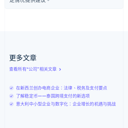
芬兰
English
Svenska
荷兰
Nederlands
English
加拿大
English
Français
捷克
English
克罗地亚
English
Italiano
更多文章
拉脱维亚
English
查看所有“公司”相关文章
立陶宛
English
列支敦士登
在新西兰创办电商企业：法律、税务及支付要点
Deutsch
English
卢森堡
了解稳定币——泰国跨境支付的新选项
Français
Deutsch
English
意大利中小型企业与数字化：企业增长的机遇与挑战
罗马尼亚
English
马尔他
English