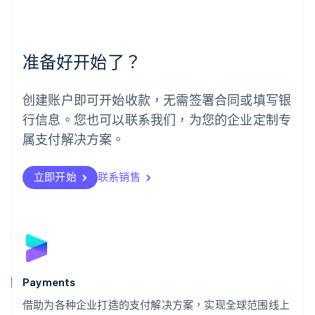
美国
English
Español
简体中文
墨西哥
Español
English
准备好开始了？
挪威
English
葡萄牙
创建账户即可开始收款，无需签署合同或填写银
Português
English
行信息。您也可以联系我们，为您的企业定制专
日本
日本語
English
属支付解决方案。
瑞典
Svenska
English
瑞士
立即开始
联系销售
Deutsch
Français
Italiano
English
塞浦路斯
English
斯洛伐克
English
斯洛文尼亚
English
Italiano
Payments
泰国
ไทย
English
借助为各种企业打造的支付解决方案，实现全球范围线上