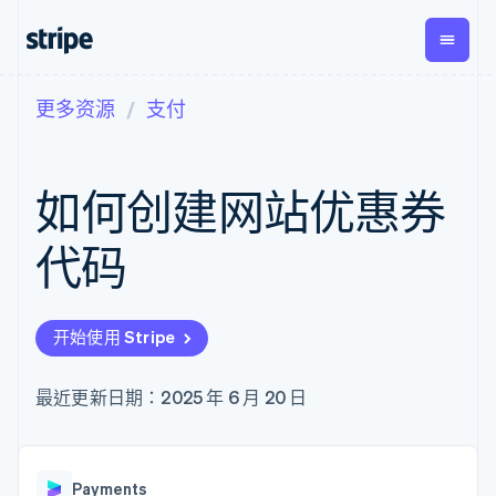
更多资源
支付
按企业阶段
文档
学习
支付
营收
资金管
平台
理
易市
大型企业
Stripe 文档
博客
Payments
Billing
初创企业
API 参考文档
客户案例
如何创建网站优惠券
在线支付
经常性收入
Global
Conn
库与 SDK
指南
Managed
Metronome
Payouts
Stripe Apps
Payments
按用量计费
平台
代码
备案商家解决
Subscriptions
向第三
按应用场景
方案
方打款
支持
订阅管理
Payment links
Crypto
指南
智能体商务
Invoicing
钱包、
加密货币
获取支持
无代码支付
一次性或定期
开始使用 Stripe
稳定币
电子商务
接受线上付款
托管支持方案
Checkout
账单
发行和
嵌入式金融
实施预置结账流程
专业服务
预构建支付界
Tax
发卡基
财务自动化
构建平台或交易市场
最近更新日期：2025 年 6 月 20 日
面
销售税和增值
础设施
全球化企业
管理订阅
Elements
税自动化
应用内支付
提供按用量计费
灵活的 UI 组件
Revenue
交易市场
发行稳定币支持的支付卡
支付方式
Recognition
公司
资金管理
通过智能体配置和管理服
支持 125 种以
会计自动化
Payments
平台
务