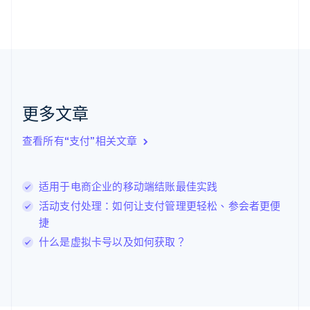
荷兰
Nederlands
English
加拿大
English
Français
捷克
English
克罗地亚
English
Italiano
更多文章
拉脱维亚
English
查看所有“支付”相关文章
立陶宛
English
列支敦士登
适用于电商企业的移动端结账最佳实践
Deutsch
English
卢森堡
活动支付处理：如何让支付管理更轻松、参会者更便
Français
Deutsch
English
捷
罗马尼亚
什么是虚拟卡号以及如何获取？
English
马尔他
English
马来西亚
English
简体中文