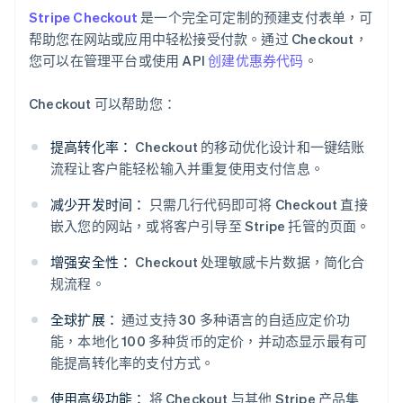
Stripe Checkout
是一个完全可定制的预建支付表单，可
帮助您在网站或应用中轻松接受付款。通过 Checkout，
您可以在管理平台或使用 API
创建优惠券代码
。
Checkout 可以帮助您：
提高转化率：
Checkout 的移动优化设计和一键结账
流程让客户能轻松输入并重复使用支付信息。
减少开发时间：
只需几行代码即可将 Checkout 直接
嵌入您的网站，或将客户引导至 Stripe 托管的页面。
增强安全性：
Checkout 处理敏感卡片数据，简化合
规流程。
全球扩展：
通过支持 30 多种语言的自适应定价功
阿联酋
能，本地化 100 多种货币的定价，并动态显示最有可
English
能提高转化率的支付方式。
爱尔兰
English
使用高级功能：
将 Checkout 与其他 Stripe 产品集