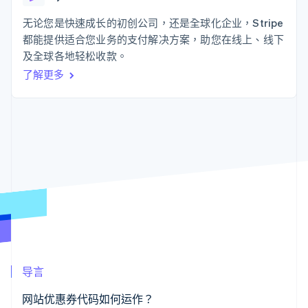
上
Stripe Sigma
产品路线图
SaaS
自定义报告
Authorization
Sessions 年度大会
无论您是快速成长的初创公司，还是全球化企业，Stripe
Boost
Data Pipeline
招聘
都能提供适合您业务的支付解决方案，助您在线上、线下
支付成功率优
数据同步
资讯中心
化
资源
及全球各地轻松收款。
Stripe Press
Link
按行业
了解更多
加速结账
应用集成
AI 企业
代码示例
创作者经济
开发者博客
联系
游戏
API 状态
酒店、旅游与休闲
联系销售
更多
保险
成为合作伙伴
Product roadmap
媒体与娱乐
了解未来规划
非营利组织
专业服务
Radar
公共部门
欺诈防范
零售
Atlas
初创企业注册
Climate
生态系统
碳移除
导言
合作伙伴
Stripe App Marketplace
网站优惠券代码如何运作？