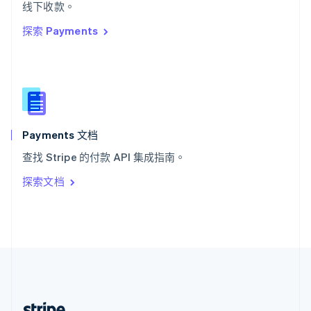
希腊
线下收款。
English
探索 Payments
西班牙
Español
English
新加坡
English
简体中文
新西兰
English
匈牙利
English
Payments 文档
意大利
查找 Stripe 的付款 API 集成指南。
Italiano
English
印度
探索文档
English
英国
English
直布罗陀
English
中国内地
简体中文
English
中国香港特别行政区
English
简体中文