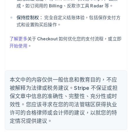
爱沙尼亚
成，如订阅用的 Billing、反欺诈工具 Radar 等。
English
奥地利
保持控制权：
完全自定义结账体验，包括保存支付方
Deutsch
English
式和设置购买后操作。
澳大利亚
English
巴西
了解更多
关于 Checkout 如何优化您的支付流程，或立即
Português
English
开始使用
。
保加利亚
English
比利时
Nederlands
Français
Deutsch
English
波兰
本文中的内容仅供一般信息和教育目的，不应
English
丹麦
被解释为法律或税务建议。Stripe 不保证或担
English
保文章中信息的准确性、完整性、充分性或时
德国
效性。您应该寻求在您的司法管辖区获得执业
Deutsch
English
法国
许可的合格律师或会计师的建议，以就您的特
Français
English
定情况提供建议。
芬兰
English
Svenska