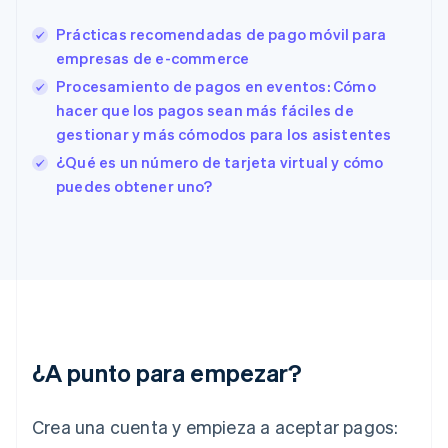
Eslovenia
Prácticas recomendadas de pago móvil para
English
Italiano
España
empresas de e-commerce
Español
English
Procesamiento de pagos en eventos: Cómo
Estados Unidos
hacer que los pagos sean más fáciles de
English
Español
简体中文
Estonia
gestionar y más cómodos para los asistentes
English
¿Qué es un número de tarjeta virtual y cómo
Finlandia
puedes obtener uno?
English
Svenska
Francia
Français
English
Gibraltar
English
Grecia
English
Hungría
English
¿A punto para empezar?
India
English
Irlanda
Crea una cuenta y empieza a aceptar pagos:
English