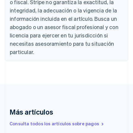
o fiscal. Stripe no garantiza la exactitud, la
Austria
integridad, la adecuación o la vigencia de la
Deutsch
English
Bélgica
información incluida en el artículo. Busca un
Nederlands
Français
Deutsch
English
abogado o un asesor fiscal profesional y con
Brasil
Português
English
licencia para ejercer en tu jurisdicción si
Bulgaria
necesitas asesoramiento para tu situación
English
Canadá
particular.
English
Français
China continental
简体中文
English
Chipre
English
Croacia
English
Italiano
Dinamarca
English
Más artículos
Emiratos Árabes Unidos
English
Consulta todos los artículos sobre pagos
Eslovaquia
English