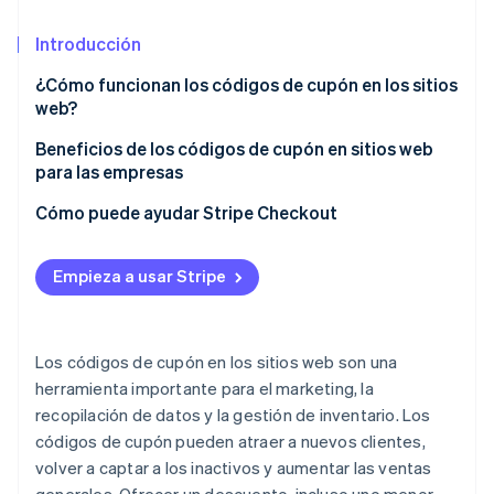
Sector público
Radar
Comercio minorista
Introducción
Prevención de fraude
Atlas
¿Cómo funcionan los códigos de cupón en los sitios
Constitución de una startup
web?
Ecosystem
Climate
Beneficios de los códigos de cupón en sitios web
Eliminación de dióxido de carbono
Socios
para las empresas
Stripe App Marketplace
Identity
Verificación de identidad en línea
Cómo puede ayudar Stripe Checkout
Empieza a usar Stripe
Stripe Sessions 2026
Descubre cómo Stripe está construyendo la infraestructu
Los códigos de cupón en los sitios web son una
para la IA.
herramienta importante para el marketing, la
Ver ahora
recopilación de datos y la gestión de inventario. Los
códigos de cupón pueden atraer a nuevos clientes,
volver a captar a los inactivos y aumentar las ventas