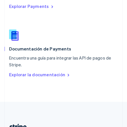
Países Bajos
Explorar Payments
Nederlands
English
Polonia
English
Portugal
Português
English
RAE de Hong Kong, China
English
简体中文
Documentación de Payments
Reino Unido
English
Encuentra una guía para integrar las API de pagos de
República Checa
Stripe.
English
Rumanía
Explorar la documentación
English
Singapur
English
简体中文
Suecia
Svenska
English
Suiza
Deutsch
Français
Italiano
English
Tailandia
ไทย
English