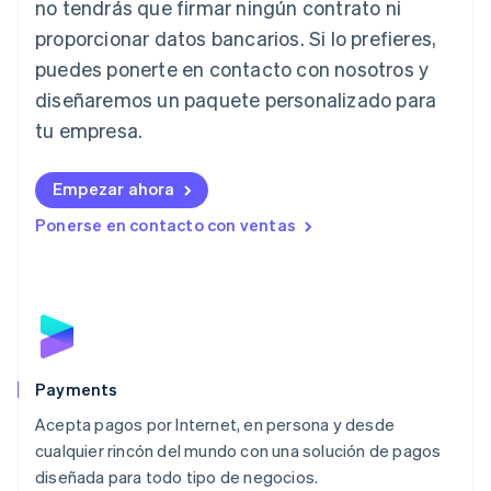
no tendrás que firmar ningún contrato ni
Italia
proporcionar datos bancarios. Si lo prefieres,
Italiano
English
Japón
puedes ponerte en contacto con nosotros y
日本語
English
diseñaremos un paquete personalizado para
Letonia
English
tu empresa.
Liechtenstein
Deutsch
English
Empezar ahora
Lituania
English
Ponerse en contacto con ventas
Luxemburgo
Français
Deutsch
English
Malasia
English
简体中文
Malta
English
México
Español
English
Payments
Noruega
Acepta pagos por Internet, en persona y desde
English
cualquier rincón del mundo con una solución de pagos
Nueva Zelanda
English
diseñada para todo tipo de negocios.