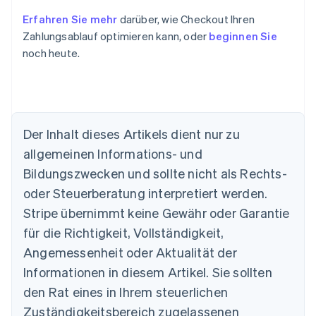
Erfahren Sie mehr
darüber, wie Checkout Ihren
Zahlungsablauf optimieren kann, oder
beginnen Sie
noch heute.
Der Inhalt dieses Artikels dient nur zu
allgemeinen Informations- und
Australien
Bildungszwecken und sollte nicht als Rechts-
English
Belgien
oder Steuerberatung interpretiert werden.
Nederlands
Français
Deutsch
English
Stripe übernimmt keine Gewähr oder Garantie
Brasilien
für die Richtigkeit, Vollständigkeit,
Português
English
Bulgarien
Angemessenheit oder Aktualität der
English
Informationen in diesem Artikel. Sie sollten
Dänemark
English
den Rat eines in Ihrem steuerlichen
Deutschland
Zuständigkeitsbereich zugelassenen
Deutsch
English