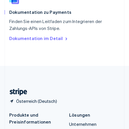
Spanien
Español
English
Dokumentation zu Payments
Thailand
ไทย
English
Finden Sie einen Leitfaden zum Integrieren der
Tschechische Republik
Zahlungs-APIs von Stripe.
English
Ungarn
Dokumentation im Detail
English
Vereinigte Arabische Emirate
English
Vereinigte Staaten
English
Español
简体中文
Vereinigtes Königreich
English
Zypern
English
Österreich (Deutsch)
Produkte und
Lösungen
Preisinformationen
Unternehmen