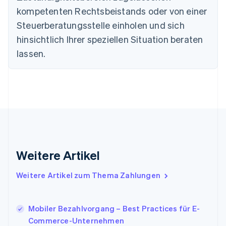
Estland
kompetenten Rechtsbeistands oder von einer
English
Steuerberatungsstelle einholen und sich
Festlandchina
hinsichtlich Ihrer speziellen Situation beraten
简体中文
English
Finnland
lassen.
English
Svenska
Frankreich
Français
English
Gibraltar
English
Griechenland
English
Indien
English
Weitere Artikel
Irland
English
Italien
Weitere Artikel zum Thema Zahlungen
Italiano
English
Japan
日本語
English
Mobiler Bezahlvorgang – Best Practices für E-
Kanada
Commerce-Unternehmen
English
Français