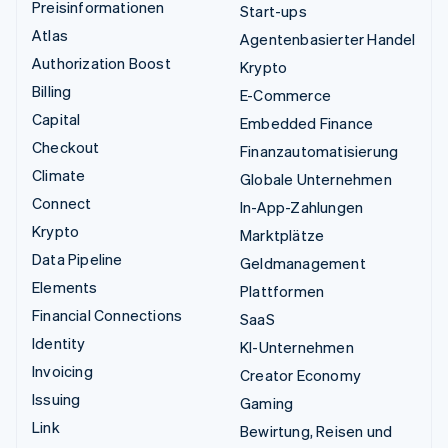
Preisinformationen
Start-ups
Atlas
Agentenbasierter Handel
Authorization Boost
Krypto
Billing
E-Commerce
Capital
Embedded Finance
Checkout
Finanzautomatisierung
Climate
Globale Unternehmen
Connect
In-App-Zahlungen
Krypto
Marktplätze
Data Pipeline
Geldmanagement
Elements
Plattformen
Financial Connections
SaaS
Identity
KI-Unternehmen
Invoicing
Creator Economy
Issuing
Gaming
Link
Bewirtung, Reisen und