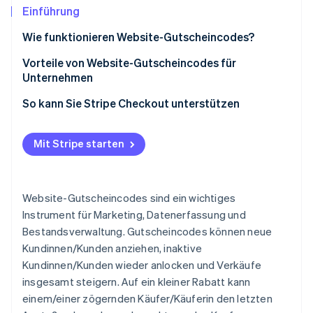
Betrugsprävention
Ecosystem
Einführung
Atlas
Wie funktionieren Website-Gutscheincodes?
Start-up-Gründung
Partner
Stripe App-Marktplatz
Climate
Vorteile von Website-Gutscheincodes für
CO₂-Entnahme
Unternehmen
Identity
So kann Sie Stripe Checkout unterstützen
Online-Identitätsprüfung
Mit Stripe starten
Stripe-Sessions 2026
Website-Gutscheincodes sind ein wichtiges
Erfahren Sie, wie Stripe Lösungen für die Wirts
Jetzt ansehen
Instrument für Marketing, Datenerfassung und
Bestandsverwaltung. Gutscheincodes können neue
Kundinnen/Kunden anziehen, inaktive
Kundinnen/Kunden wieder anlocken und Verkäufe
insgesamt steigern. Auf ein kleiner Rabatt kann
einem/einer zögernden Käufer/Käuferin den letzten