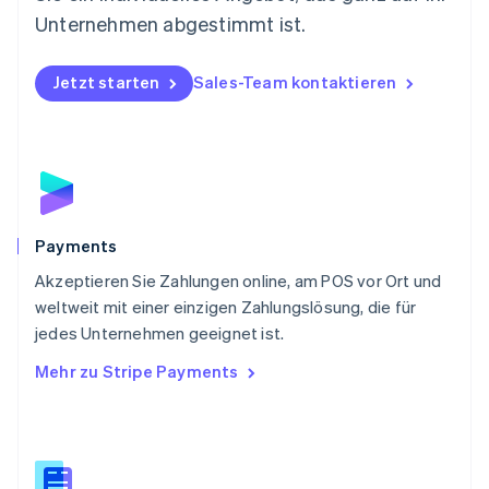
Österreich
Unternehmen abgestimmt ist.
Deutsch
English
Polen
Jetzt starten
Sales-Team kontaktieren
English
Portugal
Português
English
Rumänien
English
Schweden
Svenska
English
Schweiz
Payments
Deutsch
Français
Italiano
English
Akzeptieren Sie Zahlungen online, am POS vor Ort und
Singapur
English
简体中文
weltweit mit einer einzigen Zahlungslösung, die für
Slowakei
jedes Unternehmen geeignet ist.
English
Mehr zu Stripe Payments
Slowenien
English
Italiano
Sonderverwaltungsregion Hongkong,
China
English
简体中文