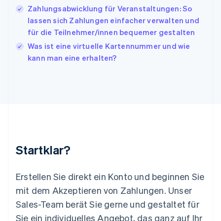
Zahlungsabwicklung für Veranstaltungen: So
Kroatien
English
Italiano
lassen sich Zahlungen einfacher verwalten und
Lettland
für die Teilnehmer/innen bequemer gestalten
English
Was ist eine virtuelle Kartennummer und wie
Liechtenstein
kann man eine erhalten?
Deutsch
English
Litauen
English
Luxemburg
Français
Deutsch
English
Malaysia
English
简体中文
Malta
English
Startklar?
Mexiko
Español
English
Neuseeland
Erstellen Sie direkt ein Konto und beginnen Sie
English
mit dem Akzeptieren von Zahlungen. Unser
Niederlande
Nederlands
English
Sales-Team berät Sie gerne und gestaltet für
Norwegen
Sie ein individuelles Angebot, das ganz auf Ihr
English