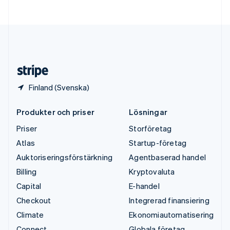
Deutsch
English
Ungern
English
USA
English
Español
简体中文
Österrike
Deutsch
English
Finland (Svenska)
Produkter och priser
Lösningar
Priser
Storföretag
Atlas
Startup-företag
Auktoriseringsförstärkning
Agentbaserad handel
Billing
Kryptovaluta
Capital
E-handel
Checkout
Integrerad finansiering
Climate
Ekonomiautomatisering
Connect
Globala företag