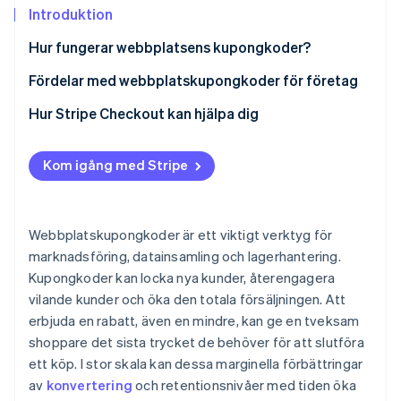
Identitetsverifiering online
Introduktion
Partner
Stripe App Marketplace
Hur fungerar webbplatsens kupongkoder?
Fördelar med webbplatskupongkoder för företag
Stripe Sessions 2026
Hur Stripe Checkout kan hjälpa dig
Se hur Stripe bygger den ekonomiska inf
Titta nu
Kom igång med Stripe
Webbplatskupongkoder är ett viktigt verktyg för
marknadsföring, datainsamling och lagerhantering.
Kupongkoder kan locka nya kunder, återengagera
vilande kunder och öka den totala försäljningen. Att
erbjuda en rabatt, även en mindre, kan ge en tveksam
shoppare det sista trycket de behöver för att slutföra
ett köp. I stor skala kan dessa marginella förbättringar
av
konvertering
och retentionsnivåer med tiden öka