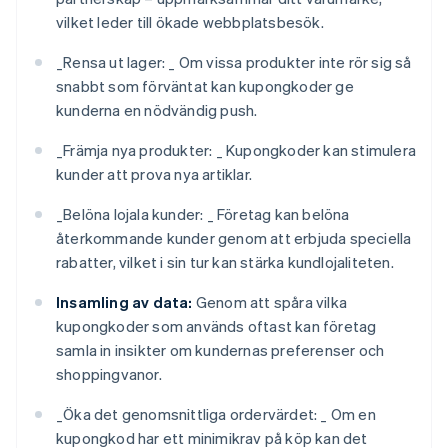
vilket leder till ökade webbplatsbesök.
_
Rensa ut lager: _
Om vissa produkter inte rör sig så
snabbt som förväntat kan kupongkoder ge
kunderna en nödvändig push.
_
Främja nya produkter: _
Kupongkoder kan stimulera
kunder att prova nya artiklar.
_
Belöna lojala kunder: _
Företag kan belöna
återkommande kunder genom att erbjuda speciella
rabatter, vilket i sin tur kan stärka kundlojaliteten.
Insamling av data:
Genom att spåra vilka
kupongkoder som används oftast kan företag
samla in insikter om kundernas preferenser och
shoppingvanor.
_
Öka det genomsnittliga ordervärdet: _
Om en
kupongkod har ett minimikrav på köp kan det