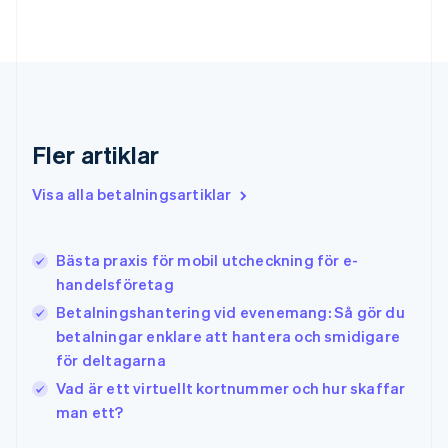
Français
English
Förenade Arabemiraten
English
Gibraltar
English
Grekland
English
Fler artiklar
Hongkong SAR, Kina
English
简体中文
Indien
Visa alla betalningsartiklar
English
Irland
English
Bästa praxis för mobil utcheckning för e-
Italien
handelsföretag
Italiano
English
Japan
Betalningshantering vid evenemang: Så gör du
日本語
English
betalningar enklare att hantera och smidigare
Kanada
för deltagarna
English
Français
Vad är ett virtuellt kortnummer och hur skaffar
Kroatien
English
Italiano
man ett?
Lettland