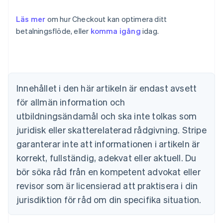
Läs mer
om hur Checkout kan optimera ditt
betalningsflöde, eller
komma igång
idag.
Australien
English
Belgien
Nederlands
Français
Deutsch
English
Brasilien
Português
English
Innehållet i den här artikeln är endast avsett
Bulgarien
för allmän information och
English
Cypern
utbildningsändamål och ska inte tolkas som
English
juridisk eller skatterelaterad rådgivning. Stripe
Danmark
garanterar inte att informationen i artikeln är
English
Estland
korrekt, fullständig, adekvat eller aktuell. Du
English
bör söka råd från en kompetent advokat eller
Fastlandskina
revisor som är licensierad att praktisera i din
简体中文
English
Finland
jurisdiktion för råd om din specifika situation.
English
Svenska
Frankrike