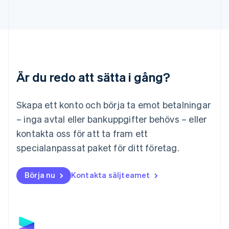
English
Liechtenstein
Deutsch
English
Litauen
English
Luxemburg
Français
Deutsch
English
Är du redo att sätta i gång?
Malaysia
English
简体中文
Malta
Skapa ett konto och börja ta emot betalningar
English
Mexiko
– inga avtal eller bankuppgifter behövs – eller
Español
English
kontakta oss för att ta fram ett
Nederländerna
specialanpassat paket för ditt företag.
Nederlands
English
Norge
English
Börja nu
Kontakta säljteamet
Nya Zeeland
English
Polen
English
Portugal