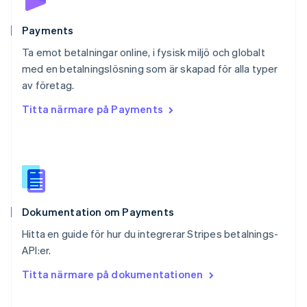
Português
English
Rumänien
English
Payments
Schweiz
Ta emot betalningar online, i fysisk miljö och globalt
Deutsch
Français
Italiano
English
med en betalningslösning som är skapad för alla typer
Singapore
English
简体中文
av företag.
Slovakien
Titta närmare på Payments
English
Slovenien
English
Italiano
Spanien
Español
English
Storbritannien
English
Dokumentation om Payments
Sverige
Svenska
English
Hitta en guide för hur du integrerar Stripes betalnings-
Thailand
API:er.
ไทย
English
Tjeckien
Titta närmare på dokumentationen
English
Tyskland