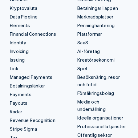
Kryptovaluta
Betalningar i appen
Data Pipeline
Marknadsplatser
Elements
Penninghantering
Financial Connections
Plattformar
Identity
SaaS
Invoicing
AI-företag
Issuing
Kreatörsekonomi
Link
Spel
Managed Payments
Besöksnäring, resor
och fritid
Betalningslänkar
Försäkringsbolag
Payments
Media och
Payouts
underhållning
Radar
Ideella organisationer
Revenue Recognition
Professionella tjänster
Stripe Sigma
Offentlig sektor
Tax