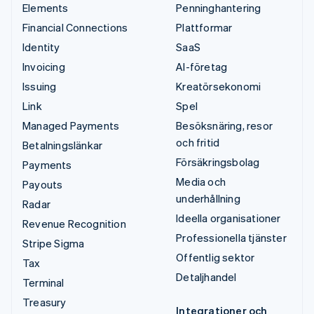
Elements
Penninghantering
Financial Connections
Plattformar
Identity
SaaS
Invoicing
AI-företag
Issuing
Kreatörsekonomi
Link
Spel
Managed Payments
Besöksnäring, resor
och fritid
Betalningslänkar
Försäkringsbolag
Payments
Media och
Payouts
underhållning
Radar
Ideella organisationer
Revenue Recognition
Professionella tjänster
Stripe Sigma
Offentlig sektor
Tax
Detaljhandel
Terminal
Treasury
Integrationer och