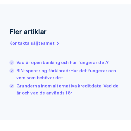
English
Grekland
English
Hongkong SAR, Kina
English
简体中文
Fler artiklar
Indien
English
Kontakta säljteamet
Irland
English
Italien
Vad är open banking och hur fungerar det?
Italiano
English
Japan
BIN-sponsring förklarad: Hur det fungerar och
日本語
English
vem som behöver det
Kanada
Grunderna inom alternativa kreditdata: Vad de
English
Français
är och vad de används för
Kroatien
English
Italiano
Lettland
English
Liechtenstein
Deutsch
English
Litauen