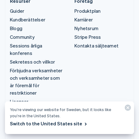
Resurser
Företag
Guider
Produktplan
Kundberättelser
Karriärer
Blogg
Nyhetsrum
Community
Stripe Press
Sessions årliga
Kontakta säljteamet
konferens
Sekretess och villkor
Förbjudna verksamheter
och verksamheter som
är föremål för
restriktioner
Licenser
You’re viewing our website for Sweden, but it looks like
Sitemap
you’re in the United States.
Cookie-inställningar
Switch to the United States site
Fler resurser