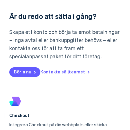
English
Luxemburg
Är du redo att sätta i gång?
Français
Deutsch
English
Malaysia
English
简体中文
Skapa ett konto och börja ta emot betalningar
Malta
– inga avtal eller bankuppgifter behövs – eller
English
Mexiko
kontakta oss för att ta fram ett
Español
English
specialanpassat paket för ditt företag.
Nederländerna
Nederlands
English
Norge
Börja nu
Kontakta säljteamet
English
Nya Zeeland
English
Polen
English
Portugal
Português
English
Checkout
Rumänien
English
Integrera Checkout på din webbplats eller skicka
Schweiz