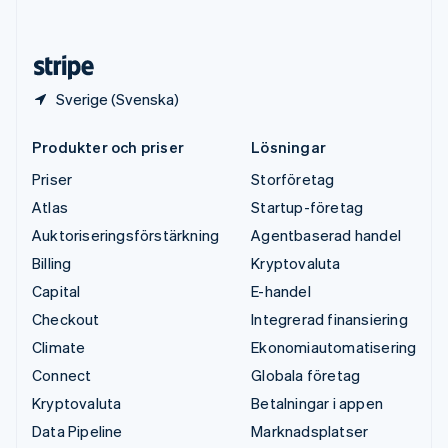
English
Español
简体中文
Österrike
Deutsch
English
Sverige (Svenska)
Produkter och priser
Lösningar
Priser
Storföretag
Atlas
Startup-företag
Auktoriseringsförstärkning
Agentbaserad handel
Billing
Kryptovaluta
Capital
E-handel
Checkout
Integrerad finansiering
Climate
Ekonomiautomatisering
Connect
Globala företag
Kryptovaluta
Betalningar i appen
Data Pipeline
Marknadsplatser