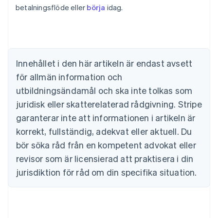
betalningsflöde eller
börja
idag.
English
Belgien
Nederlands
Français
Deutsch
English
Brasilien
Português
English
Bulgarien
Innehållet i den här artikeln är endast avsett
English
för allmän information och
Cypern
English
utbildningsändamål och ska inte tolkas som
Danmark
juridisk eller skatterelaterad rådgivning. Stripe
English
Estland
garanterar inte att informationen i artikeln är
English
korrekt, fullständig, adekvat eller aktuell. Du
Fastlandskina
bör söka råd från en kompetent advokat eller
简体中文
English
Finland
revisor som är licensierad att praktisera i din
English
Svenska
jurisdiktion för råd om din specifika situation.
Frankrike
Français
English
Förenade Arabemiraten
English
Gibraltar