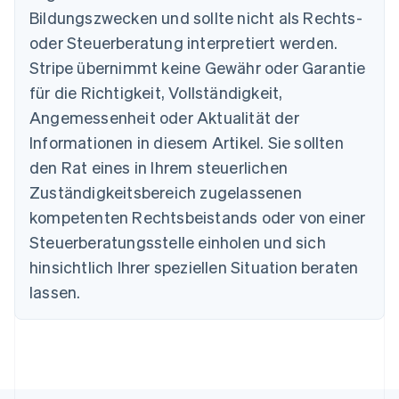
Australien
Bildungszwecken und sollte nicht als Rechts-
English
Belgien
oder Steuerberatung interpretiert werden.
Nederlands
Français
Deutsch
English
Stripe übernimmt keine Gewähr oder Garantie
Brasilien
für die Richtigkeit, Vollständigkeit,
Português
English
Bulgarien
Angemessenheit oder Aktualität der
English
Informationen in diesem Artikel. Sie sollten
Dänemark
English
den Rat eines in Ihrem steuerlichen
Deutschland
Zuständigkeitsbereich zugelassenen
Deutsch
English
Estland
kompetenten Rechtsbeistands oder von einer
English
Steuerberatungsstelle einholen und sich
Festlandchina
hinsichtlich Ihrer speziellen Situation beraten
简体中文
English
Finnland
lassen.
English
Svenska
Frankreich
Français
English
Gibraltar
English
Griechenland