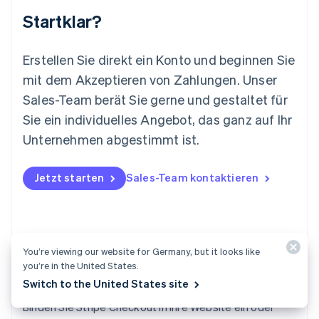
English
简体中文
Startklar?
Malta
English
Mexiko
Erstellen Sie direkt ein Konto und beginnen Sie
Español
English
mit dem Akzeptieren von Zahlungen. Unser
Neuseeland
Sales-Team berät Sie gerne und gestaltet für
English
Niederlande
Sie ein individuelles Angebot, das ganz auf Ihr
Nederlands
English
Unternehmen abgestimmt ist.
Norwegen
English
Österreich
Jetzt starten
Sales-Team kontaktieren
Deutsch
English
Polen
English
Portugal
Português
English
You’re viewing our website for Germany, but it looks like
Rumänien
you’re in the United States.
English
Switch to the United States site
Checkout
Schweden
Svenska
English
Binden Sie Stripe Checkout in Ihre Website ein oder
Schweiz