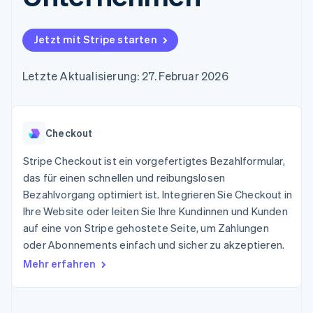
Data Pipeline
Geldmanagement
Marktplatz auf
Zugriff auf mehr als
Datensynchronisierung
Produkt-Roadmap
Plattformen
Grundlagen der
125
Stripe Sessions
SaaS
Abonnementverwaltung
Jetzt mit Stripe starten
Terminal
Karriere
Zahlungen vor Ort
Newsroom
So setzen Sie
Authorization
Stripe Press
nutzungsbasierte
Letzte Aktualisierung: 27. Februar 2026
Boost
Abrechnung um
Nach Branche
Optimierung der
Stablecoin-gestützte
Autorisierungsraten
Karten ausgeben: So
Link
KI-Unternehmen
Kontakt
geht´s
Beschleunigter
Checkout
Creator Economy
Bereitstellung und
Bezahlvorgang
Gaming
Verwaltung von
Sales-Team
Financial
Bewirtung, Reisen und
Stripe Checkout ist ein vorgefertigtes Bezahlformular,
Diensten mit Agenten
kontaktieren
Connections
Freizeit
Partner werden
das für einen schnellen und reibungslosen
Verbundene
Versicherungen
Bezahlvorgang optimiert ist. Integrieren Sie Checkout in
Medien und
Finanzdaten
Unterhaltung
Ihre Website oder leiten Sie Ihre Kundinnen und Kunden
Ressourcen
Gemeinnützige
auf eine von Stripe gehostete Seite, um Zahlungen
Organisationen
oder Abonnements einfach und sicher zu akzeptieren.
Fachdienstleistungen
App-Integrationen
Mehr
Öffentlicher Sektor
Code-Beispiele
Mehr erfahren
Product roadmap
Einzelhandel
Entwickler-Blog
Ausblick
API-Status
Radar