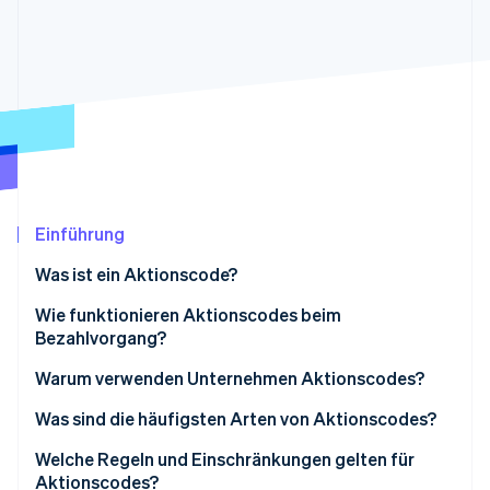
Betrugsprävention
Ecosystem
Atlas
Start-up-Gründung
Partner
Stripe App-Marktplatz
Climate
CO₂-Entnahme
Identity
Online-Identitätsprüfung
Einführung
Was ist ein Aktionscode?
Stripe-Sessions 2026
Wie funktionieren Aktionscodes beim
Erfahren Sie, wie Stripe Lösungen für die W
Jetzt ansehen
Bezahlvorgang?
Warum verwenden Unternehmen Aktionscodes?
Was sind die häufigsten Arten von Aktionscodes?
Welche Regeln und Einschränkungen gelten für
Aktionscodes?