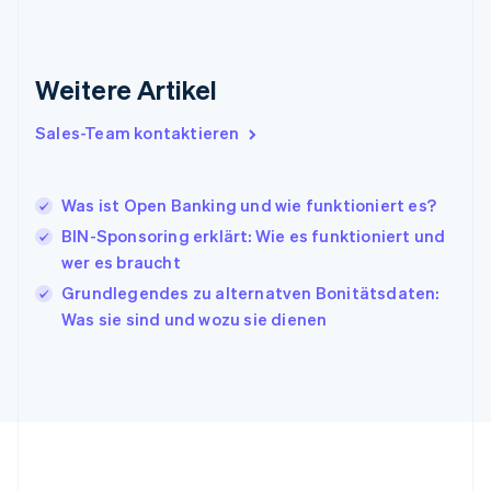
English
Indien
English
Weitere Artikel
Irland
English
Italien
Sales-Team kontaktieren
Italiano
English
Japan
日本語
English
Was ist Open Banking und wie funktioniert es?
Kanada
BIN-Sponsoring erklärt: Wie es funktioniert und
English
Français
wer es braucht
Kroatien
English
Italiano
Grundlegendes zu alternatven Bonitätsdaten:
Lettland
Was sie sind und wozu sie dienen
English
Liechtenstein
Deutsch
English
Litauen
English
Luxemburg
Français
Deutsch
English
Malaysia