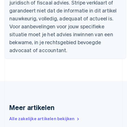
juridisch of fiscaal advies. Stripe verklaart of
English
Canada
garandeert niet dat de informatie in dit artikel
English
Français
nauwkeurig, volledig, adequaat of actueel is.
Cyprus
Voor aanbevelingen voor jouw specifieke
English
Denemarken
situatie moet je het advies inwinnen van een
English
bekwame, in je rechtsgebied bevoegde
Duitsland
advocaat of accountant.
Deutsch
English
Estland
English
Finland
English
Svenska
Frankrijk
Français
English
Gibraltar
English
Griekenland
Meer artikelen
English
Hongarije
Alle zakelijke artikelen bekijken
English
Hongkong SAR, China