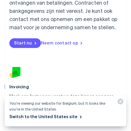
ontvangen van betalingen. Contracten of
English
Mexico
bankgegevens zijn niet vereist. Je kunt ook
Español
English
contact met ons opnemen om een pakket op
Nederland
maat voor je onderneming samen te stellen.
Nederlands
English
Nieuw-Zeeland
English
Start nu
Neem contact op
Noorwegen
English
Oostenrijk
Deutsch
English
Polen
English
Portugal
Português
English
Invoicing
Roemenië
Maak een factuur en verstuur deze binnen een paar
English
minuten naar je klanten, zonder dat je iets hoeft te
Singapore
You’re viewing our website for Belgium, but it looks like
you’re in the United States.
English
简体中文
programmeren.
Slovenië
Switch to the United States site
Alles over Invoicing
English
Italiano
Slowakije