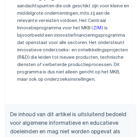
aandachtspunten die ook geschikt zijn voor kleine en
middelgrote ondernemingen, mits zij aan de
relevante vereisten voldoen. Het Centraal
Innovatieprogramma voor het MKB (
ZIM
) is
bijvoorbeeld een innovatiefinancieringsprogramma
dat openstaat voor alle sectoren. Het ondersteunt
innovatieve onderzoeks- en ontwikkelingsprojecten
(R&D) die leiden tot nieuwe producten, technische
diensten of verbeterde productieprocessen. Dit
programma is dus niet alleen gericht op het MKB,
maar ook op onderzoeksinstellingen.
Australië
English
België
De inhoud van dit artikel is uitsluitend bedoeld
Nederlands
Français
Deutsch
English
voor algemene informatieve en educatieve
Brazilië
Português
English
doeleinden en mag niet worden opgevat als
Bulgarije