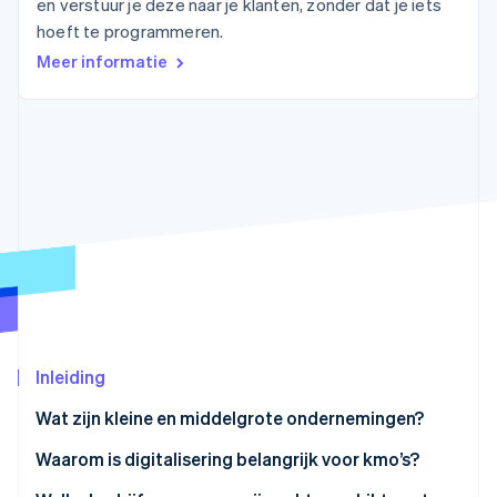
en verstuur je deze naar je klanten, zonder dat je iets
Oprichting van een start-up
hoeft te programmeren.
Climate
Ecosysteem
Meer informatie
CO₂-verwijdering
Partners
Identity
Stripe App Marketplace
Online identiteitsverificatie
Stripe Sessions 2026
Ontdek hoe Stripe de economische infrastructuu
Nu bekijken
Inleiding
Wat zijn kleine en middelgrote ondernemingen?
Wat is het verschil tussen kleine en middelgrote
Waarom is digitalisering belangrijk voor kmo’s?
ondernemingen en start-ups?