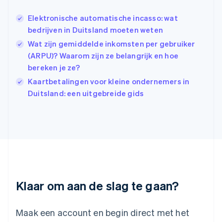
English
简体中文
Ierland
Elektronische automatische incasso: wat
English
bedrijven in Duitsland moeten weten
India
Wat zijn gemiddelde inkomsten per gebruiker
English
(ARPU)? Waarom zijn ze belangrijk en hoe
Italië
Italiano
English
bereken je ze?
Japan
Kaartbetalingen voor kleine ondernemers in
日本語
English
Duitsland: een uitgebreide gids
Kroatië
English
Italiano
Letland
English
Liechtenstein
Deutsch
English
Litouwen
English
Luxemburg
Klaar om aan de slag te gaan?
Français
Deutsch
English
Maleisië
English
简体中文
Maak een account en begin direct met het
Malta