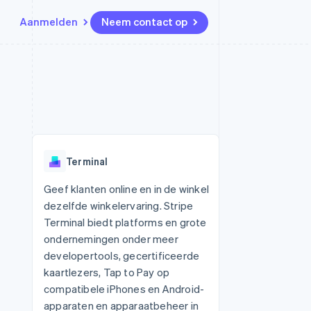
Aanmelden
Neem contact op
Bronnen
Ecosysteem
Contact
marktplaatsen
Meer
App-integraties
Partners
Neem contact op
Product roadmap
Voorbeelden van code
Stripe App Marketplace
Partner worden
Ontdek wat er in het verschiet
or platforms
Developerblog
ligt
r platforms
API-status
financiële
Radar
Terminal
Fraudepreventie
tuele kaarten
Atlas
ing
Geef klanten online en in de winkel
Oprichting van een start-up
dezelfde winkelervaring. Stripe
Climate
Terminal biedt platforms en grote
CO₂-verwijdering
ondernemingen onder meer
Identity
developertools, gecertificeerde
Online identiteitsverificatie
kaartlezers, Tap to Pay op
compatibele iPhones en Android-
apparaten en apparaatbeheer in