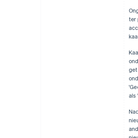
Ong
ter
acc
kaa
Kaa
ond
get
ond
'Ge
als
Nad
nie
and
nie