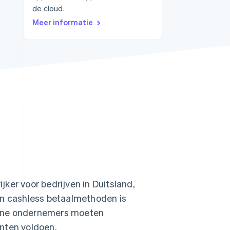
de cloud.
Meer informatie
Stripe Sessions 2026
Ontdek hoe Stripe de
economische
infrastructuur voor AI
bouwt.
Nu bekijken
ker voor bedrijven in Duitsland,
an cashless betaalmethoden is
Kleine ondernemers moeten
nten voldoen.