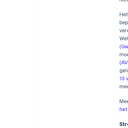
Het
bep
ver
Wet
(
G
moe
(
AV
geï
13 
med
Mee
het
Str