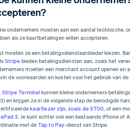
ccepteren?
ine ondernemers moeten aan een aantal technische, or
doen als ze kaartbetalingen willen accepteren.
st moeten ze een betalingsdienstaanbieder kiezen. Ba
ls
Stripe
bieden betalingsdiensten aan, zoals het verw
ernemers moeten een merchant account openen en ak
rin de voorwaarden en kosten voor het gebruik van de 
t
Stripe Terminal
kunnen kleine ondernemers betaling
S) en krijgen ze in de volgende stap de benodigde har
ertificeerde
kaartlezer zijn, zoals de S700
, of een mo
sePad 3
. Je kunt echter ook een bestaande iPhone of 
binatie met de
Tap to Pay
-dienst van Stripe.