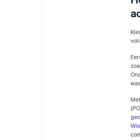
a
Kle
vol
Eer
zoa
Ond
waa
Me
(PO
gec
Wi
com