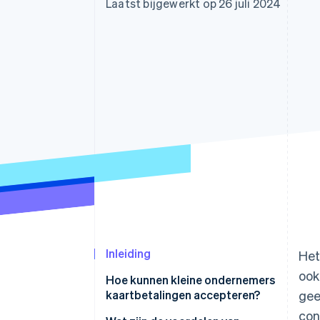
Laatst bijgewerkt op 26 juli 2024
Link
Versneld afrekenen
Financial Connections
Data gekoppelde rekeningen
Inleiding
Het
ook
Hoe kunnen kleine ondernemers
kaartbetalingen accepteren?
gee
con