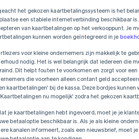
eacht het gekozen kaartbetalingssysteem is het belang
 plaatse een stabiele internetverbinding beschikbaar is. 
epteren van kaartbetalingen op het verkooppunt. Je 
rtbetalingen kunnen worden geïntegreerd in je
boekh
rtlezers voor kleine ondernemers zijn makkelijk te ge
erhoud nodig. Het is wel belangrijk dat iedereen die m
raind. Dit helpt fouten te voorkomen en zorgt voor een 
ernemers die voorheen alleen contant geld accepteer
en kaartbetalingen' bij de kassa. Deze bordjes kunnen
 'Kaartbetalingen nu mogelijk' zodra het gekozen kaar
at je kaartbetalingen hebt ingevoerd, moet je je klant
uwe betaaloptie beschikbaar is. Als je als kleine onder
ere kanalen informeert, zoals een nieuwsbrief, moet je
uwe betaaloptie aan te kondigen.