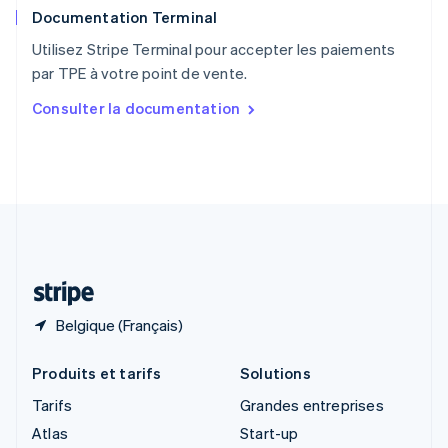
Documentation Terminal
Royaume-Uni
English
Utilisez Stripe Terminal pour accepter les paiements
Singapour
par TPE à votre point de vente.
English
简体中文
Slovaquie
Consulter la documentation
English
Slovénie
English
Italiano
Suède
Svenska
English
Suisse
Deutsch
Français
Italiano
English
Thaïlande
ไทย
English
Belgique (Français)
Produits et tarifs
Solutions
Tarifs
Grandes entreprises
Atlas
Start-up