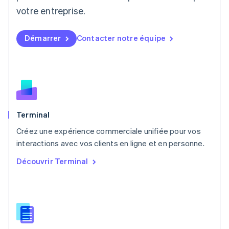
Malaisie
votre entreprise.
English
简体中文
Malte
Démarrer
Contacter notre équipe
English
Mexique
Español
English
Norvège
English
Nouvelle-Zélande
English
Pays-Bas
Terminal
Nederlands
English
Créez une expérience commerciale unifiée pour vos
Pologne
English
interactions avec vos clients en ligne et en personne.
Portugal
Découvrir Terminal
Português
English
R.A.S. de Hong Kong, Chine
English
简体中文
République tchèque
English
Roumanie
English