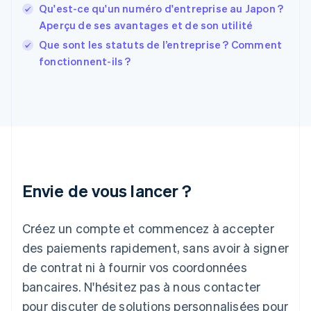
Qu'est-ce qu'un numéro d'entreprise au Japon ?
Gibraltar
Aperçu de ses avantages et de son utilité
English
Grèce
Que sont les statuts de l’entreprise ? Comment
English
fonctionnent-ils ?
Hongrie
English
Inde
English
Irlande
English
Italie
Italiano
English
Japon
Envie de vous lancer ?
日本語
English
Lettonie
Créez un compte et commencez à accepter
English
Liechtenstein
des paiements rapidement, sans avoir à signer
Deutsch
English
de contrat ni à fournir vos coordonnées
Lituanie
English
bancaires. N'hésitez pas à nous contacter
Luxembourg
pour discuter de solutions personnalisées pour
Français
Deutsch
English