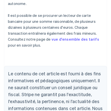
autonome.
Il est possible de se procurer un lecteur de carte
bancaire pour une somme raisonnable, de plusieurs
dizaines à plusieurs centaines d'euros. Chaque
transaction entraînera également des frais mineurs.
Consultez notre page de
vue d'ensemble des tarifs
pour en savoir plus.
Allemagne
Deutsch
English
Australie
English
Le contenu de cet article est fourni à des fins
Autriche
informatives et pédagogiques uniquement. Il
Deutsch
English
Belgique
ne saurait constituer un conseil juridique ou
Nederlands
Français
Deutsch
English
fiscal. Stripe ne garantit pas l'exactitude,
Brésil
l'exhaustivité, la pertinence, ni l'actualité des
Português
English
Bulgarie
informations contenues dans cet article. Nous
English