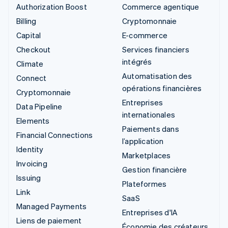
Authorization Boost
Commerce agentique
Billing
Cryptomonnaie
Capital
E-commerce
Checkout
Services financiers
intégrés
Climate
Automatisation des
Connect
opérations financières
Cryptomonnaie
Entreprises
Data Pipeline
internationales
Elements
Paiements dans
Financial Connections
l’application
Identity
Marketplaces
Invoicing
Gestion financière
Issuing
Plateformes
Link
SaaS
Managed Payments
Entreprises d'IA
Liens de paiement
Économie des créateurs