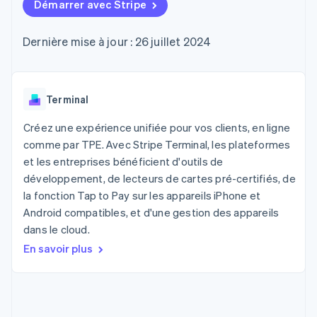
UI flexibles
Démarrer avec Stripe
Recognition
l’application
Gérer des
Moyens de
Comptabilité
Entreprise
Marketplaces
abonnements
paiement
automatisée
Gestion financière
Proposer une
Dernière mise à jour : 26 juillet 2024
Accès à plus
Stripe Sigma
Roadmap produit
Plateformes
facturation à l'usage
de 125
Rapports
Sessions : conférence
SaaS
Émettre des cartes
Terminal
personnalisés
annuelle
bancaires adossées à
Paiements en
Data Pipeline
Carrières
des stablecoins
personne
Synchronisation
Communiqués de
Terminal
Fournir et gérer des
Authorization
des données
presse
services avec des
Par secteur
Boost
Stripe Press
agents
Créez une expérience unifiée pour vos clients, en ligne
Acceptation
comme par TPE. Avec Stripe Terminal, les plateformes
optimisée
Entreprises d'IA
et les entreprises bénéficient d'outils de
Link
Économie des
Paiements
créateurs
Contact
développement, de lecteurs de cartes pré-certifiés, de
Ressources
Jeux
accélérés
la fonction Tap to Pay sur les appareils iPhone et
Hôtellerie, voyages et
Financial
Contacter notre équipe
Android compatibles, et d'une gestion des appareils
loisirs
Intégrations
Connections
Assurance
d'applications
Comptes
dans le cloud.
Devenir partenaire
Médias et
Exemples de code
financiers
En savoir plus
divertissements
Blog des développeurs
associés
Organisations à but
non lucratif
État de l'API
Services aux
Plus
entreprises
Product roadmap
Secteur public