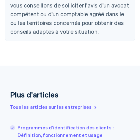
vous conseillons de solliciter l'avis d'un avocat
Canada
English
Français
compétent ou d'un comptable agréé dans le
Chine continentale
ou les territoires concernés pour obtenir des
简体中文
English
Chypre
conseils adaptés à votre situation.
English
Croatie
English
Italiano
Danemark
English
Émirats arabes unis
English
Espagne
Español
English
Plus d'articles
Estonie
English
Tous les articles sur les entreprises
États-Unis
English
Español
简体中文
Finlande
English
Svenska
Programmes d’identification des clients :
France
Définition, fonctionnement et usage
Français
English