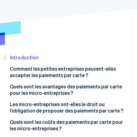
Découvrez les prochaines évolutions
Commerce en ligne
Radar
Prévention de la fraude
Écosystème
Atlas
Constitution de start-up
Partenaires
Climate
Stripe App Marketplace
Élimination du carbone
Introduction
Identity
Vérification de l'identité
Comment les petites entreprises peuvent-elles
accepter les paiements par carte ?
Quels sont les avantages des paiements par carte
pour les micro-entreprises ?
Stripe Sessions 2026
Les micro-entreprises ont-elles le droit ou
Découvrez comment Stripe construit l’infrastructure écono
l’obligation de proposer des paiements par carte ?
Regarder la vidéo
Quels sont les coûts des paiements par carte pour
les micro-entreprises ?