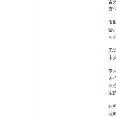
首
支
借
备
可利
无
卡
专
进
以
定
在
过