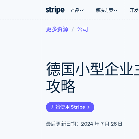
产品
解决方案
开发
更多资源
公司
按企业阶段
文档
学习
按应用场
支持
支付
营收
大型企业
Stripe 文档
博客
智能体
获取支
Payments
Billing
初创企业
API 参考文档
客户案例
加密货
托管支
在线支付
经常性收入
库与 SDK
指南
电子商
专业服
Payment links
Metronome
Stripe Apps
德国小型企业
嵌入式
无代码支付
按用量计费
财务自
Checkout
Subscriptions
全球化
预构建支付界面
订阅管理
应用内
攻略
Elements
Invoicing
交易市
灵活的 UI 组件
一次性或定期账单
资金管
支付方式
Tax
平台
支持 125 种以上
销售税和增值税自动
SaaS
Authorization Boost
Revenue Recogniti
开始使用 Stripe
支付成功率优化
会计自动化
Link
Stripe Sigma
加速结账
自定义报告
最后更新日期：2024 年 7 月 26 日
Data Pipeline
数据同步