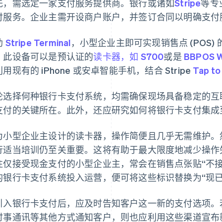
先，需选定一家支付服务提供商。银行或诸如
Stripe
等专
付服务。企业主需开设商户账户，并签订合同以明确支付
助
Stripe Terminal
，小型企业主即可实现销售点 (POS
。此设备可以是预认证的
读卡器，如 S700
或是
BBPOS W
用现有的 iPhone 或安卓智能手机，结合 Stripe
Tap to
论选择何种银行卡支付系统，均需确保现场具备稳定的互
支付的关键所在。此外，还应研究如何将银行卡支付集成
为小型企业主设计的读卡器，操作简便且几乎无需维护。
行适当培训仍至关重要。这将有助于最大限度地减少操作
往仅接受现金支付的小型企业主，常会在销售点张贴“不
的银行卡支付系统投入运营，便可将这些标识替换为“现
引入银行卡支付后，应及时告知客户这一新的支付选项。
时事通讯等其他方式通知客户，则也应利用这些渠道宣布