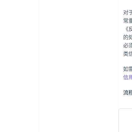
对
常重
《反
的
必
类
如
信
流