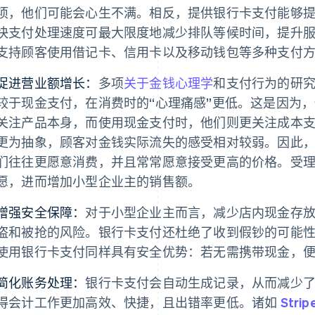
项，他们可能会心生不满。相反，提供银行卡支付能够
快支付处理速度可最大限度地减少排队等候时间，提升
支持顾客使用借记卡、信用卡以及移动钱包等多种支付
促进营业额增长：
多项
关于金钱心理学
和支付行为的研
较于现金支付，在消费时的“心理痛感”更低。这是因为
关注产品本身，而使用现金支付时，他们则更关注成本
更为抽象，顾客对金钱实际流失的感受相对较弱。因此
们往往更愿意消费，并且常常愿意接受更高的价格。受
愿，进而增加小型企业主的销售额。
增强安全保障：
对于小型企业主而言，减少店内现金存
盗和被抢的风险。银行卡支付还杜绝了收到假钞的可能
使用银行卡支付同样具有安全优势：若无需携带现金，
简化账务处理：
银行卡支付会自动生成记录，从而减少
得会计工作更加高效、快捷，且出错率更低。诸如
Strip