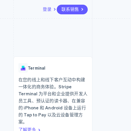
登录
联系销售
资源
生态系统
联系
场
更多
应用集成
合作伙伴
联系销售
Product roadmap
代码示例
Stripe App Marketplace
成为合作伙伴
了解未来规划
开发者博客
API 状态
Radar
欺诈防范
Terminal
Atlas
初创企业注册
在您的线上和线下客户互动中构建
一体化的商务体验。Stripe
Climate
碳移除
Terminal 为平台和企业提供开发人
员工具、预认证的读卡器、在兼容
的 iPhone 和 Android 设备上运行
的 Tap to Pay 以及云设备管理方
案。
了解更多