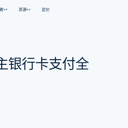
者
资源
定价
景
指南
按行业
公司
资金管理
平台和交易市
商务
持
接受线上付款
AI 企业
产品路线图
Global Payouts
Connect
币
持方案
实施预置结账流程
创作者经济
Sessions 年度大会
向第三方打款
平台支付
务
务
构建平台或交易市场
游戏
招聘
主银行卡支付全
金融
管理订阅
酒店、旅游与休闲
资讯中心
动化
提供按用量计费
保险
Stripe Press
企业
发行稳定币支持的支付卡
媒体与娱乐
支付
通过智能体配置和管理服务
非营利组织
场
专业服务
理
公共部门
零售
化
on