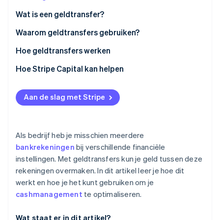
Oprichting van een start-up
Wat is een geldtransfer?
Climate
Ecosysteem
Waarom geldtransfers gebruiken?
CO₂-verwijdering
Partners
Identity
Hoe geldtransfers werken
Stripe App Marketplace
Online identiteitsverificatie
Kosten
Hoe Stripe Capital kan helpen
Aan de slag met Stripe
Stripe Sessions 2026
Ontdek hoe Stripe de economische infrastructuu
Nu bekijken
Als bedrijf heb je misschien meerdere
bankrekeningen
bij verschillende financiële
instellingen. Met geldtransfers kun je geld tussen deze
rekeningen overmaken. In dit artikel leer je hoe dit
werkt en hoe je het kunt gebruiken om je
cashmanagement
te optimaliseren.
Wat staat er in dit artikel?