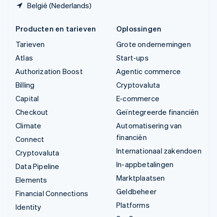
België (Nederlands)
Producten en tarieven
Oplossingen
Tarieven
Grote ondernemingen
Atlas
Start-ups
Authorization Boost
Agentic commerce
Billing
Cryptovaluta
Capital
E-commerce
Checkout
Geïntegreerde financiën
Climate
Automatisering van
financiën
Connect
Internationaal zakendoen
Cryptovaluta
In-appbetalingen
Data Pipeline
Marktplaatsen
Elements
Geldbeheer
Financial Connections
Platforms
Identity