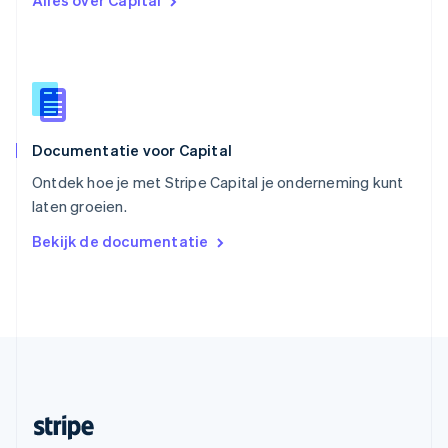
Alles over Capital
English
Italiano
Slowakije
English
Spanje
Español
English
Thailand
ไทย
English
Documentatie voor Capital
Tsjechië
English
Ontdek hoe je met Stripe Capital je onderneming kunt
Vasteland van China
laten groeien.
简体中文
English
Verenigd Koninkrijk
Bekijk de documentatie
English
Verenigde Arabische Emiraten
English
Verenigde Staten
English
Español
简体中文
Zweden
Svenska
English
Zwitserland
Deutsch
Français
Italiano
English