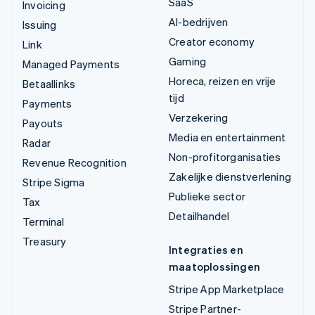
SaaS
Invoicing
AI-bedrijven
Issuing
Creator economy
Link
Gaming
Managed Payments
Horeca, reizen en vrije
Betaallinks
tijd
Payments
Verzekering
Payouts
Media en entertainment
Radar
Non-profitorganisaties
Revenue Recognition
Zakelijke dienstverlening
Stripe Sigma
Publieke sector
Tax
Detailhandel
Terminal
Treasury
Integraties en
maatoplossingen
Stripe App Marketplace
Stripe Partner-