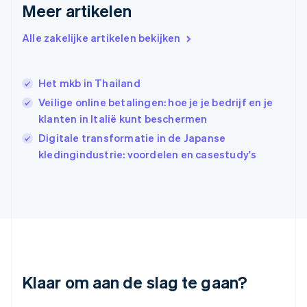
Meer artikelen
English
Hongkong SAR, China
English
简体中文
Alle zakelijke artikelen bekijken
Ierland
English
India
Het mkb in Thailand
English
Veilige online betalingen: hoe je je bedrijf en je
Italië
Italiano
English
klanten in Italië kunt beschermen
Japan
Digitale transformatie in de Japanse
日本語
English
kledingindustrie: voordelen en casestudy's
Kroatië
English
Italiano
Letland
English
Liechtenstein
Deutsch
English
Litouwen
English
Luxemburg
Klaar om aan de slag te gaan?
Français
Deutsch
English
Maleisië