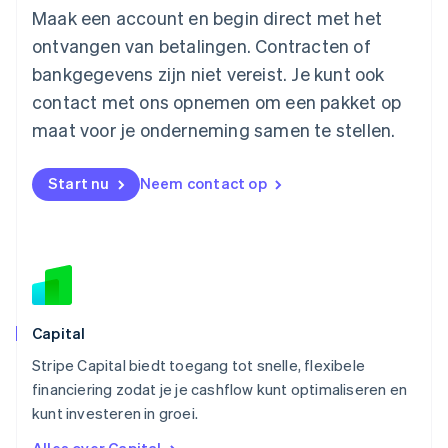
English
简体中文
Maak een account en begin direct met het
Malta
ontvangen van betalingen. Contracten of
English
Mexico
bankgegevens zijn niet vereist. Je kunt ook
Español
English
contact met ons opnemen om een pakket op
Nederland
maat voor je onderneming samen te stellen.
Nederlands
English
Nieuw-Zeeland
English
Start nu
Neem contact op
Noorwegen
English
Oostenrijk
Deutsch
English
Polen
English
Portugal
Português
English
Capital
Roemenië
Stripe Capital biedt toegang tot snelle, flexibele
English
financiering zodat je je cashflow kunt optimaliseren en
Singapore
English
简体中文
kunt investeren in groei.
Slovenië