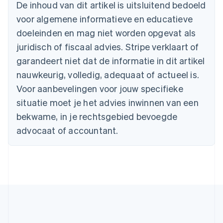
De inhoud van dit artikel is uitsluitend bedoeld
Português
English
Bulgarije
voor algemene informatieve en educatieve
English
doeleinden en mag niet worden opgevat als
Canada
juridisch of fiscaal advies. Stripe verklaart of
English
Français
Cyprus
garandeert niet dat de informatie in dit artikel
English
nauwkeurig, volledig, adequaat of actueel is.
Denemarken
English
Voor aanbevelingen voor jouw specifieke
Duitsland
situatie moet je het advies inwinnen van een
Deutsch
English
Estland
bekwame, in je rechtsgebied bevoegde
English
advocaat of accountant.
Finland
English
Svenska
Frankrijk
Français
English
Gibraltar
English
Griekenland
English
Hongarije