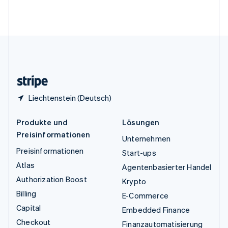
Vereinigte Arabische Emirate
English
Vereinigte Staaten
English
Español
简体中文
Vereinigtes Königreich
English
Zypern
English
Liechtenstein (Deutsch)
Produkte und
Lösungen
Preisinformationen
Unternehmen
Preisinformationen
Start-ups
Atlas
Agentenbasierter Handel
Authorization Boost
Krypto
Billing
E-Commerce
Capital
Embedded Finance
Checkout
Finanzautomatisierung