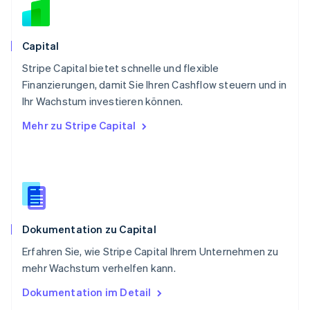
Schweden
Svenska
English
Schweiz
Capital
Deutsch
Français
Italiano
English
Stripe Capital bietet schnelle und flexible
Singapur
English
简体中文
Finanzierungen, damit Sie Ihren Cashflow steuern und in
Slowakei
Ihr Wachstum investieren können.
English
Mehr zu Stripe Capital
Slowenien
English
Italiano
Sonderverwaltungsregion Hongkong,
China
English
简体中文
Spanien
Español
English
Dokumentation zu Capital
Thailand
ไทย
English
Erfahren Sie, wie Stripe Capital Ihrem Unternehmen zu
Tschechische Republik
mehr Wachstum verhelfen kann.
English
Ungarn
Dokumentation im Detail
English