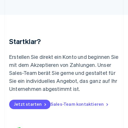
Luxemburg
Français
Deutsch
English
Malaysia
English
简体中文
Malta
English
Startklar?
Mexiko
Español
English
Neuseeland
Erstellen Sie direkt ein Konto und beginnen Sie
English
mit dem Akzeptieren von Zahlungen. Unser
Niederlande
Nederlands
English
Sales-Team berät Sie gerne und gestaltet für
Norwegen
Sie ein individuelles Angebot, das ganz auf Ihr
English
Österreich
Unternehmen abgestimmt ist.
Deutsch
English
Polen
Jetzt starten
Sales-Team kontaktieren
English
Portugal
Português
English
Rumänien
English