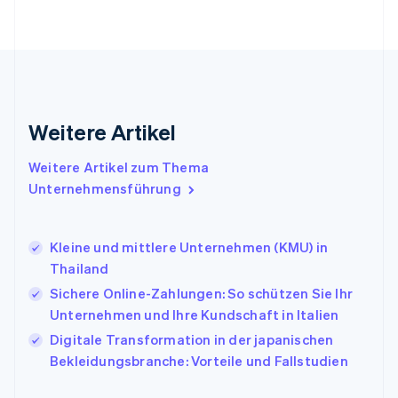
Gibraltar
English
Griechenland
English
Indien
English
Weitere Artikel
Irland
English
Italien
Weitere Artikel zum Thema
Italiano
English
Unternehmensführung
Japan
日本語
English
Kanada
Kleine und mittlere Unternehmen (KMU) in
English
Français
Thailand
Kroatien
English
Italiano
Sichere Online-Zahlungen: So schützen Sie Ihr
Lettland
Unternehmen und Ihre Kundschaft in Italien
English
Digitale Transformation in der japanischen
Liechtenstein
Bekleidungsbranche: Vorteile und Fallstudien
Deutsch
English
Litauen
English