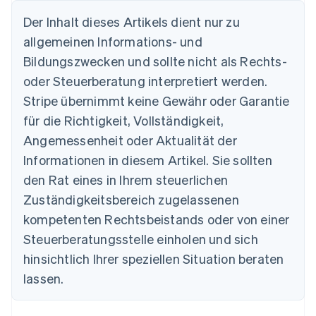
Der Inhalt dieses Artikels dient nur zu
allgemeinen Informations- und
Australien
Bildungszwecken und sollte nicht als Rechts-
English
Belgien
oder Steuerberatung interpretiert werden.
Nederlands
Français
Deutsch
English
Stripe übernimmt keine Gewähr oder Garantie
Brasilien
für die Richtigkeit, Vollständigkeit,
Português
English
Bulgarien
Angemessenheit oder Aktualität der
English
Informationen in diesem Artikel. Sie sollten
Dänemark
English
den Rat eines in Ihrem steuerlichen
Deutschland
Zuständigkeitsbereich zugelassenen
Deutsch
English
Estland
kompetenten Rechtsbeistands oder von einer
English
Steuerberatungsstelle einholen und sich
Festlandchina
hinsichtlich Ihrer speziellen Situation beraten
简体中文
English
Finnland
lassen.
English
Svenska
Frankreich
Français
English