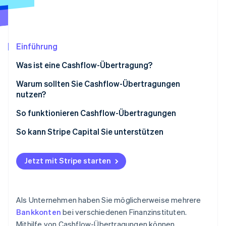
Betrugsprävention
Ecosystem
Atlas
Start-up-Gründung
Partner
Stripe App-Marktplatz
Climate
Einführung
CO₂-Entnahme
Was ist eine Cashflow-Übertragung?
Warum sollten Sie Cashflow-Übertragungen
nutzen?
Stripe-Sessions 2026
So funktionieren Cashflow-Übertragungen
Erfahren Sie, wie Stripe Lösungen für die Wirtschaft
Jetzt ansehen
Transaktionsgebühren
So kann Stripe Capital Sie unterstützen
Jetzt mit Stripe starten
Als Unternehmen haben Sie möglicherweise mehrere
Bankkonten
bei verschiedenen Finanzinstituten.
Mithilfe von Cashflow-Übertragungen können