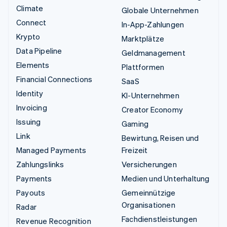
Climate
Globale Unternehmen
Connect
In-App-Zahlungen
Krypto
Marktplätze
Data Pipeline
Geldmanagement
Elements
Plattformen
Financial Connections
SaaS
Identity
KI-Unternehmen
Invoicing
Creator Economy
Issuing
Gaming
Link
Bewirtung, Reisen und
Managed Payments
Freizeit
Zahlungslinks
Versicherungen
Payments
Medien und Unterhaltung
Payouts
Gemeinnützige
Organisationen
Radar
Fachdienstleistungen
Revenue Recognition