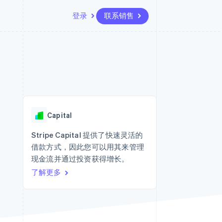
登录
联系销售
资源
生态系统
联系
场
更多
应用程序集成
合作伙伴
联系销售
Product roadmap
代码示例
Stripe App Marketplace
成为合作伙伴
了解未来规划
开发者博客
API 状态
Radar
欺诈防范
Capital
Atlas
初创企业注册
Stripe Capital 提供了快速灵活的
借款方式，因此您可以用其来管理
Climate
碳移除
现金流并通过投资获得增长。
了解更多