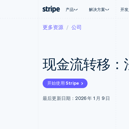
产品
解决方案
开发
更多资源
公司
按企业阶段
文档
学习
按应用场
支持
支付
营收
大型企业
Stripe 文档
博客
智能体
获取支
Payments
Billing
初创企业
API 参考文档
客户案例
加密货
管理支
在线支付
经常性收入
库与 SDK
指南
电子商
专业服
Payment links
Metronome
Stripe Apps
现金流转移：
嵌入式
无代码支付
按用量计费
财务自
Checkout
Subscriptions
全球化
预构建支付界面
订阅管理
应用内
Elements
Invoicing
交易市
灵活的 UI 组件
一次性或定期账单
开始使用 Stripe
资金管
支付方式
Tax
平台
Access to 125+
销售税和增值税自动
SaaS
Terminal
Revenue Recogniti
最后更新日期：2026 年 1 月 9 日
线下支付
会计自动化
Authorization Boost
Stripe Sigma
支付成功率优化
自定义报告
Link
Data Pipeline
加速结账
数据同步