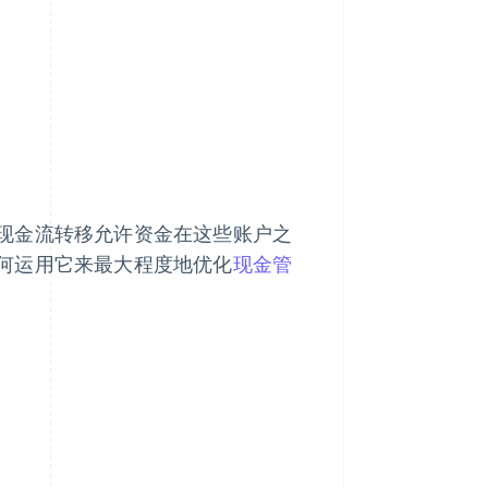
Stripe Sessions 2026
了解 Stripe 如何为 AI 构
建经济基础设施。
立即观看
现金流转移允许资金在这些账户之
何运用它来最大程度地优化
现金管