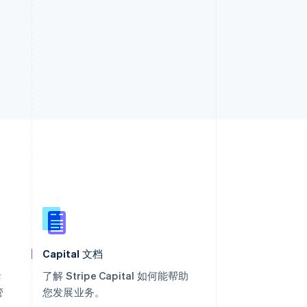
西班牙
Español
English
新加坡
English
简体中文
Capital 文档
新西兰
English
活
了解 Stripe Capital 如何能帮助
匈牙利
管
您发展业务。
English