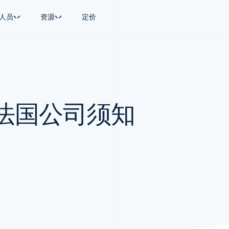
人员
资源
定价
景
指南
按行业
公司
资金管理
平台和交易市
商务
持
接受线上付款
AI 企业
产品路线图
Global Payouts
Connect
币
持方案
实施预建结账流程
创作者经济
Sessions 年度大会
向第三方打款
平台支付
务
务
构建平台或交易市场
游戏
招聘
Crypto
法国公司须知
金融
管理订阅
酒店、旅游与休闲
新闻编辑室
钱包、稳定币发行和发卡基础设
动化
提供按用量计费
保险
Stripe Press
施
企业
发行稳定币支持的支付卡
媒体与娱乐
支付
使用代理预配和管理服务
非营利组织
场
专业服务
理
公共部门
零售
化
on