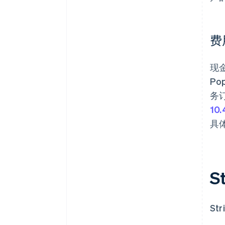
费
现
Pop
务订
10
具
S
St