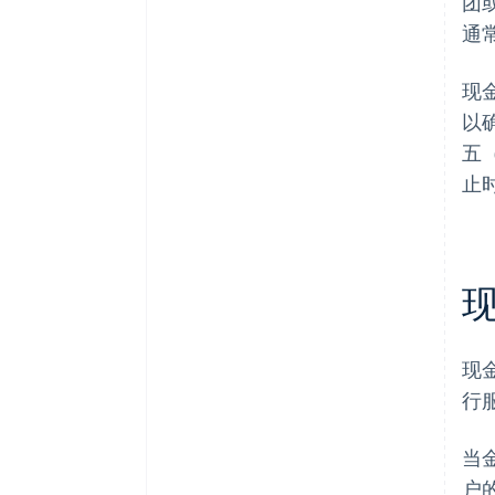
团
通
现
以
五（
止
现
行
当
户