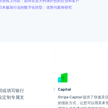
安全线上付款：如何在意大利保护您的企业和客户
日本服装行业的数字化转型：优势与案例研究
芬兰
美国
English
Svenska
English
Español
简体中文
荷兰
墨西哥
Nederlands
English
Español
English
Capital
同或填写银行
加拿大
挪威
English
Français
English
业定制专属支
Stripe Capital 提供了快速灵
捷克
葡萄牙
的借款方式，让您可以用其来
English
Português
English