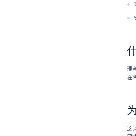
现
在
这