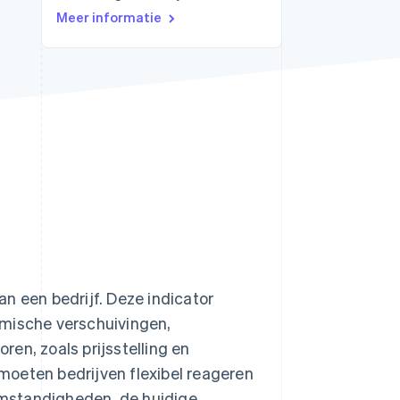
Meer informatie
Stripe Sessions 2026
Ontdek hoe Stripe de
economische
infrastructuur voor AI
bouwt.
Nu bekijken
n een bedrijf. Deze indicator
omische verschuivingen,
en, zoals prijsstelling en
moeten bedrijven flexibel reageren
mstandigheden, de huidige