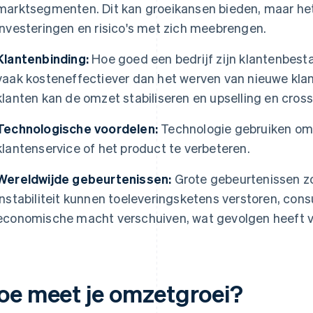
marktsegmenten. Dit kan groeikansen bieden, maar het
investeringen en risico's met zich meebrengen.
Klantenbinding:
Hoe goed een bedrijf zijn klantenbest
vaak kosteneffectiever dan het werven van nieuwe kla
klanten kan de omzet stabiliseren en upselling en cros
Technologische voordelen:
Technologie gebruiken om d
klantenservice of het product te verbeteren.
Wereldwijde gebeurtenissen:
Grote gebeurtenissen zo
instabiliteit kunnen toeleveringsketens verstoren, c
economische macht verschuiven, wat gevolgen heeft v
oe meet je omzetgroei?