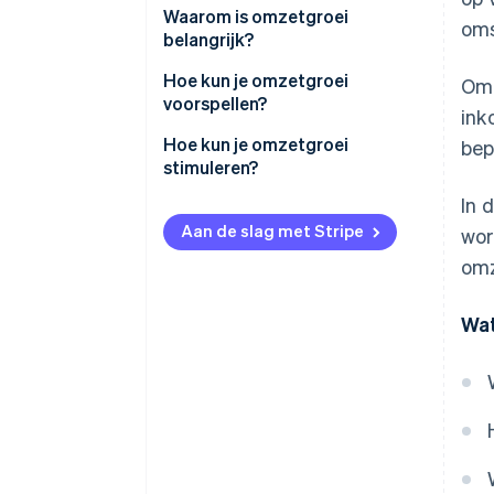
Basisomzetgroei
Waarom is omzetgroei
oms
belangrijk?
Samengesteld jaarlijks
groeipercentage (CAGR)
Hoe kun je omzetgroei
Omz
voorspellen?
ink
Segmentspecifieke groei
Hoe kun je omzetgroei
bep
stimuleren?
In 
Tarieven
Aan de slag met Stripe
wor
Marktbereik
omz
Klantbeleving
Wat
Innovatie
Operationele efficiëntie
Verkoop en marketing
Klantenbinding