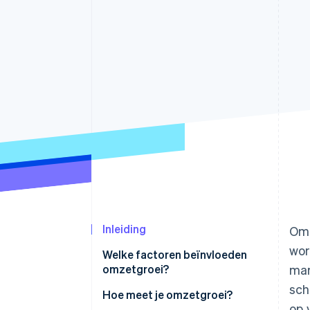
Link
Versneld afrekenen
Financial Connections
Data gekoppelde rekeningen
Inleiding
Omz
wor
Welke factoren beïnvloeden
omzetgroei?
mar
sch
Hoe meet je omzetgroei?
op 