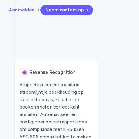
Aanmelden
Neem contact op
Bronnen
Ecosysteem
Contact
marktplaatsen
Meer
App-integraties
Partners
Neem contact op
Product roadmap
Voorbeelden van code
Stripe App Marketplace
Partner worden
Ontdek wat er in het verschiet
or platforms
Developerblog
ligt
r platforms
API-status
financiële
Radar
Revenue Recognition
Fraudepreventie
tuele kaarten
Atlas
ing
Stripe Revenue Recognition
Oprichting van een start-up
stroomlijnt je boekhouding op
Climate
transactiebasis, zodat je de
CO₂-verwijdering
boeken snel en correct kunt
Identity
afsluiten. Automatiseer en
Online identiteitsverificatie
configureer omzetrapportages
om compliance met IFRS 15 en
ASC 606 gemakkelijker te maken.