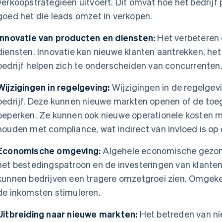
verkoopstrategieën uitvoert. Dit omvat hoe het bedrijf 
goed het die leads omzet in verkopen.
Innovatie van producten en diensten:
Het verbeteren e
diensten. Innovatie kan nieuwe klanten aantrekken, he
bedrijf helpen zich te onderscheiden van concurrenten
Wijzigingen in regelgeving:
Wijzigingen in de regelgev
bedrijf. Deze kunnen nieuwe markten openen of de to
beperken. Ze kunnen ook nieuwe operationele kosten 
houden met compliance, wat indirect van invloed is op
Economische omgeving:
Algehele economische gezond
het bestedingspatroon en de investeringen van klant
kunnen bedrijven een tragere omzetgroei zien. Omgek
de inkomsten stimuleren.
Uitbreiding naar nieuwe markten:
Het betreden van ni