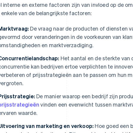
l interne en externe factoren zijn van invloed op de om
 enkele van de belangrijkste factoren:
Marktvraag:
De vraag naar de producten of diensten v
gevormd door veranderingen in de voorkeuren van kla
omstandigheden en marktverzadiging.
Concurrentielandschap:
Het aantal en de sterkte van
concurrentie kan bedrijven ertoe verplichten te innover
verbeteren of prijsstrategieën aan te passen om hun 
vergroten.
Prijsstrategie:
De manier waarop een bedrijf zijn produ
prijsstrategieën
vinden een evenwicht tussen marktvra
ervaren waarde.
Uitvoering van marketing en verkoop:
Hoe goed een be