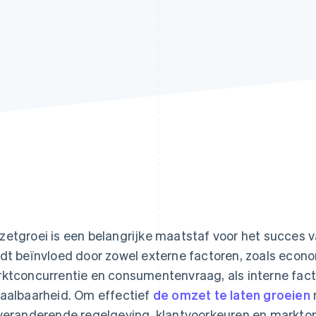
etgroei is een belangrijke maatstaf voor het succes va
dt beïnvloed door zowel externe factoren, zoals econ
ktconcurrentie en consumentenvraag, als interne factor
aalbaarheid. Om effectief
de omzet te laten groeien
veranderende regelgeving, klantvoorkeuren en markto