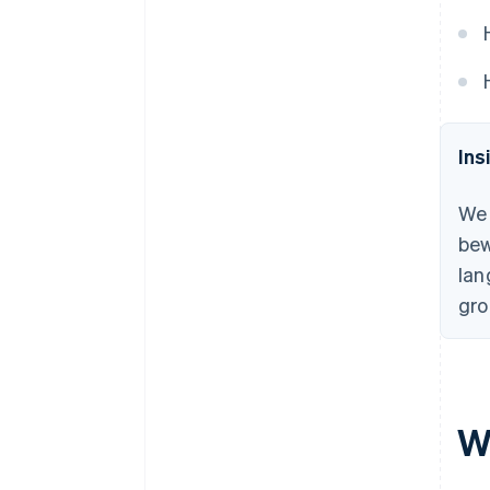
Ins
We 
bew
lan
gro
W