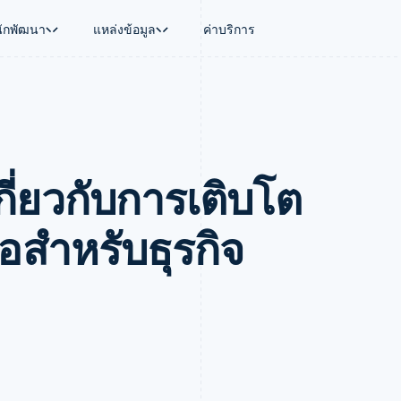
นักพัฒนา
แหล่งข้อมูล
ค่าบริการ
ใช้งาน
นุน
คู่มือ
ตามอุตสาหกรรม
บริษัท
การจัดการเงิน
แพลตฟอร์มและ
บใช้เอเจนต์
นับสนุน
รับการชำระเงินออนไลน์
บริษัท AI
แผนงานผลิตภัณฑ์
Global Payouts
Connect
์ซ
ารสนับสนุนที่ได้รับการจัดการ
ติดตั้งใช้งานการชำระเงินสำเร็จรูป
แวดวงครีเอเตอร์
การประชุมประจำปีแบบเซสชั
วงหน้า
เบิกจ่ายให้กับบุคคลที่สาม
การชำระเงินส
งการเงินที่ผสานรวมในตัว
ฉพาะทาง
สร้างแพลตฟอร์มหรือมาร์เก็ตเพลส
เกม
ตำแหน่งงาน
เกี่ยวกับการเติบโต
อัตโนมัติด้านการเงิน
จัดการการชำระเงินตามรอบบิล
การบริการ การเดินทาง และส
ห้องข่าว
การใช้งาน
วโลก
เสนอการเรียกเก็บเงินตามการใช้งาน
Stripe Press
บิล
เงินในแอป
ออกบัตรที่มีสเตเบิลคอยน์รองรับอยู่
ประกันภัย
งินตามรอบ
เพลส
จัดเตรียมและจัดการบริการด้วยเอเจนต์
สื่อและความบันเทิง
ือสําหรับธุรกิจ
รเงิน
องค์กรไม่แสวงผลกำไร
ร์ม
บริการเฉพาะทาง
บแผนล่วง
ภาครัฐ
ธุรกิจค้าปลีก
VAT
on
การทำบัญชี