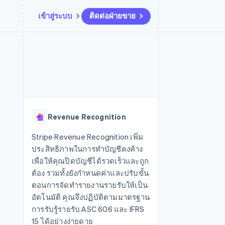
เข้าสู่ระบบ
ติดต่อฝ่ายขาย
แหล่งข้อมูล
ระบบนิเวศ
การติดต่อ
มาร์เก็ตเพลส
เพิ่มเติม
การเชื่อมต่อการทำงานแอป
พาร์ทเนอร์
ติดต่อฝ่ายขาย
Product roadmap
น
ตัวอย่างโค้ด
Stripe App Marketplace
สมัครเป็นพาร์ทเนอร์
ดูสิ่งที่กำลังจะมาถึง
ำหรับแพลตฟอร์ม
บล็อกของนักพัฒนา
ันทนาการ
สถานะ API
Radar
การป้องกันการฉ้อโกง
Revenue Recognition
Atlas
การก่อตั้งบริษัทสตาร์ทอัพ
Stripe Revenue Recognition เพิ่ม
ประสิทธิภาพในการทำบัญชีคงค้าง
Climate
การขจัดคาร์บอน
เพื่อให้คุณปิดบัญชีได้รวดเร็วและถูก
ต้อง รวมทั้งยังกำหนดค่าและปรับขั้น
ตอนการจัดทำรายงานรายรับให้เป็น
อัตโนมัติ คุณจึงปฏิบัติตามมาตรฐาน
การรับรู้รายรับ ASC 606 และ IFRS
15 ได้อย่างง่ายดาย