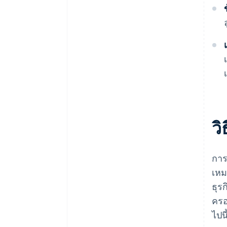
ว
การ
เหม
ธุร
ครอ
ไปนี