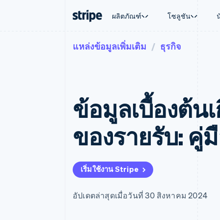
ผลิตภัณฑ์
โซลูชัน
แหล่งข้อมูลเพิ่มเติม
ธุรกิจ
ตามขั้น
เอกสารประกอบ
เรียนรู้
ตามกรณี
การสนับส
การชำระเงิน
รายรับ
องค์กร
Stripe Docs
บล็อก
การค้าแบ
รับการส
Payments
Billing
ธุรกิจสตาร์ทอัพ
ข้อมูลอ้างอิงเกี่ยวกับ API
เรื่องราวจากลูกค้า
อีคอมเมิร
แพ็กเกจก
การชำระเงินออนไลน์
รายรับตามแบบแผนล่
ไลบรารีและ SDK
คู่มือ
บริการทา
บริการเ
Payment links
Metronome
Stripe Apps
ข้อมูลเบื้องต้น
การทำงาน
การชำระเงินแบบไม่ต้องเขียน
การเรียกเก็บเงินตาม
ธุรกิจทั่
โค้ด
การชำระเงินตามรอบ
การชำระ
การจัดการการชำระเ
Checkout
มาร์เก็ต
ของรายรับ: คู่ม
UI การชำระเงินสำเร็จรูป
บิล
การจัดกา
Elements
Invoicing
แพลตฟอ
องค์ประกอบ UI ที่ยืดหยุ่น
ครั้งเดียวหรือตามแบ
SaaS
วิธีการชำระเงิน
หน้า
เข้าถึงได้มากกว่า 125 รายการ
Tax
เริ่มใช้งาน Stripe
Authorization Boost
คิดภาษีการขายและ 
ยกระดับการยอมรับการชำระเงิน
อัตโนมัติ
Link
Revenue Recogniti
อัปเดตล่าสุดเมื่อวันที่ 30 สิงหาคม 2024
การชำระเงินที่รวดเร็วขึ้น
ระบบอัตโนมัติสำหรับ
Stripe Sigma