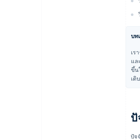
การรักษาลูกค้า
บทเ
เรา
และ
ขึ้
เติ
ป
ปัจ