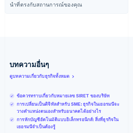
English
นําที่ตรงกับสถานการณ์ของคุณ
เนเธอร์แลนด์
Nederlands
English
บราซิล
Português
English
บัลแกเรีย
English
เบลเยียม
Nederlands
Français
Deutsch
English
โปรตุเกส
บทความอื่นๆ
Português
English
โปแลนด์
ดูบทความเกี่ยวกับธุรกิจทั้งหมด
English
ฝรั่งเศส
Français
English
ฟินแลนด์
ข้อควรทราบเกี่ยวกับหมายเลข SIRET ของบริษัท
English
Svenska
การเปลี่ยนเป็นดิจิทัลสำหรับ SME: ธุรกิจในเยอรมนีจะ
มอลตา
วางตำแหน่งตนเองสำหรับอนาคตได้อย่างไร
English
มาเลเซีย
การหักบัญชีอัตโนมัติแบบอิเล็กทรอนิกส์: สิ่งที่ธุรกิจใน
English
简体中文
เยอรมนีจำเป็นต้องรู้
เม็กซิโก