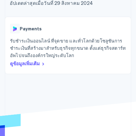
มากกว่า 125
ขายและ VAT
อัปเดตล่าสุดเมื่อวันที่ 29 สิงหาคม 2024
แพลตฟอร์ม
การใช้งาน
รายการ
Authorization
อัตโนมัติ
Revenue
แผนงานผลิตภัณฑ์
SaaS
ออกบัตรที่มีสเตเบิลคอยน์
Boost
Recognition
การประชุมประจำปีแบบ
รองรับอยู่
ยกระดับการ
เซสชัน
จัดเตรียมและจัดการ
ระบบ
ยอมรับการ
ตำแหน่งงาน
บริการด้วยเอเจนต์
Payments
อัตโนมัติ
ชำระเงิน
Link
ห้องข่าว
ตามอุตสาหกรรม
การชำระเงินที่
สำหรับการ
Stripe
Stripe Press
รับชำระเงินออนไลน์ ที่จุดขาย และทั่วโลกด้วยโซลูชันการ
Sigma
รวดเร็วขึ้น
ทำบัญชี
รายงานที่
บริษัท AI
ชำระเงินที่สร้างมาสำหรับธุรกิจทุกขนาด ตั้งแต่ธุรกิจสตาร์ท
แหล่งข้อมูล
ออกแบบเอง
แวดวงครีเอเตอร์
อัพไปจนถึงองค์กรใหญ่ระดับโลก
Data
เกม
การติดต่อ
Pipeline
ดูข้อมูลเพิ่มเติม
การบริการ การเดินทาง
การเชื่อมต่อการทำงาน
การซิงค์
และสันทนาการ
แอป
ติดต่อฝ่ายขาย
ข้อมูล
ประกันภัย
ตัวอย่างโค้ด
สมัครเป็นพาร์ทเนอร์
สื่อและความบันเทิง
บล็อกของนักพัฒนา
องค์กรไม่แสวงผลกำไร
สถานะ API
บริการเฉพาะทาง
ภาครัฐ
เพิ่มเติม
ธุรกิจค้าปลีก
Product roadmap
ดูสิ่งที่กำลังจะมาถึง
Radar
ระบบนิเวศ
การป้องกันการฉ้อโกง
Atlas