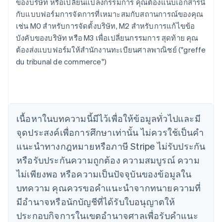
ของบริษัท หรือเปลี่ยนแปลงกรรมการ คุณต้องแนบเอกสารนี้
กับแบบฟอร์มการจัดการที่เหมาะสมกับสถานการณ์ของคุณ
กรีซ
เช่น M0 สําหรับการจัดตั้งบริษัท, M2 สําหรับการแก้ไขข้อ
English
เขตบริหารพิเศษฮ่องกง ประเทศจีน
บังคับของบริษัท หรือ M3 เพื่อเปลี่ยนกรรมการ สุดท้าย คุณ
English
简体中文
ต้องส่งแบบฟอร์มให้สำนักงานทะเบียนศาลพาณิชย์ ("greffe
แคนาดา
du tribunal de commerce")
English
Français
โครเอเชีย
English
Italiano
จีนแผ่นดินใหญ่
简体中文
English
ไซปรัส
เนื้อหาในบทความนี้มีไว้เพื่อให้ข้อมูลทั่วไปและมี
English
จุดประสงค์เพื่อการศึกษาเท่านั้น ไม่ควรใช้เป็นคํา
ญี่ปุ่น
แนะนําทางกฎหมายหรือภาษี Stripe ไม่รับประกัน
日本語
English
เดนมาร์ก
หรือรับประกันความถูกต้อง ความสมบูรณ์ ความ
English
ไม่เพียงพอ หรือความเป็นปัจจุบันของข้อมูลใน
ไทย
บทความ คุณควรขอคําแนะนําจากทนายความที่
ไทย
English
นอร์เวย์
มีอํานาจหรือนักบัญชีที่ได้รับใบอนุญาตให้
English
ประกอบกิจการในเขตอํานาจศาลเพื่อรับคําแนะ
นิวซีแลนด์