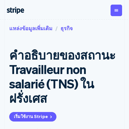
แหล่งข้อมูลเพิ่มเติม
ธุรกิจ
ตามขั้น
เอกสารประกอบ
เรียนรู้
การชำระเงิน
รายรับ
การ
แพลตฟอ
จัดการ
และ
องค์กร
Stripe Docs
บล็อก
เงิน
มาร์เก็ต
Payments
Billing
ธุรกิจสตาร์ทอัพ
ข้อมูลอ้างอิงเกี่ยวกับ API
เรื่องราวจากลูกค้า
คำอธิบายของสถานะ
การชำระเงิน
รายรับตาม
เพลส
ไลบรารีและ SDK
คู่มือ
ออนไลน์
แบบแผนล่วง
Stripe Apps
Global
Payment links
หน้า
Metronome
Payouts
Conne
Travailleur non
การชำร
ตามกรณีใช้งาน
การชำระเงิน
การเรียกเก็บ
เบิกจ่าย
เงินสำห
การสนับสนุน
แบบไม่ต้อง
เงินตามการ
ให้กับ
salarié (TNS) ใน
แพลตฟอ
คู่มือ
การค้าแบบใช้เอเจนต์
เขียนโค้ด
Checkout
ใช้งาน
การชำระเงิน
บุคคลที่
อีคอมเมิร์ซ
รับการสนับสนุน
UI การชำระ
ตามรอบบิล
สาม
บริการทางการเงินที่ผสาน
รับการชำระเงินออนไลน์
แพ็กเกจการสนับสนุนที่ได้
การจัดการ
ฝรั่งเศส
เงินสำเร็จรูป
รวมในตัว
ติดตั้งใช้งานการชำระเงิน
รับการจัดการ
การชำระเงิน
Elements
การทำงานอัตโนมัติด้าน
สำเร็จรูป
บริการเฉพาะทาง
องค์ประกอบ UI
ตามรอบบิล
Invoicing
การเงิน
สร้างแพลตฟอร์มหรือ
ครั้งเดียวหรือ
ที่ยืดหยุ่น
ธุรกิจทั่วโลก
มาร์เก็ตเพลส
ตามแบบแผน
วิธีการชำระ
เริ่มใช้งาน Stripe
การชำระเงินในแอป
จัดการการชำระเงินตาม
เงิน
ล่วงหน้า
Tax
มาร์เก็ตเพลส
รอบบิล
เข้าถึงได้
คิดภาษีการ
บริษัท
การจัดการเงิน
เสนอการเรียกเก็บเงินตาม