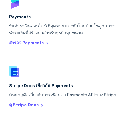
Deutsch
Français
Italiano
English
สวีเดน
Svenska
English
Payments
สหรัฐอเมริกา
English
Español
简体中文
รับชำระเงินออนไลน์ ที่จุดขาย และทั่วโลกด้วยโซลูชันการ
สหรัฐอาหรับเอมิเรตส์
ชำระเงินที่สร้างมาสำหรับธุรกิจทุกขนาด
English
สำรวจ Payments
สหราชอาณาจักร
English
สาธารณรัฐเช็ก
English
สิงคโปร์
English
简体中文
ออสเตรเลีย
English
Stripe Docs เกี่ยวกับ Payments
ออสเตรีย
ค้นหาคู่มือเกี่ยวกับการเชื่อมต่อ Payments API ของ Stripe
Deutsch
English
อิตาลี
ดู Stripe Docs
Italiano
English
อินเดีย
English
เอสโตเนีย