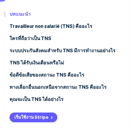
พาร์ทเนอร์
การก่อตั้งบริษัทสตาร์ทอัพ
Stripe App Marketplace
บทแนะนำ
Climate
การขจัดคาร์บอน
Travailleur non salarié (TNS) คืออะไร
ใครที่ถือว่าเป็น TNS
ระบบประกันสังคมสําหรับ TNS มีการทำงานอย่างไร
Stripe Sessions 2026
ดูว่า Stripe กำลังสร้างโครงสร้างพื้นฐานระบบเศรษฐกิจสำหรับ
การยื่นภาษีและประกันสังคมแบบรวม
TNS ได้รับเงินเดือนหรือไม่
AI อย่างไร
รับชมเลย
เงินสมทบที่ต้องชำระ
ข้อดีข้อเสียของสถานะ TNS คืออะไร
ทางเลือกอื่นนอกเหนือจากสถานะ TNS คืออะไร
คุณจะเป็น TNS ได้อย่างไร
เริ่มใช้งาน Stripe