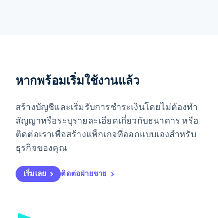
Español
English
ยิบรอลตาร์
English
เยอรมนี
Deutsch
English
โรมาเนีย
English
ลักเซมเบิร์ก
หากพร้อมเริ่มใช้งานแล้ว
Français
Deutsch
English
ลัตเวีย
สร้างบัญชีและเริ่มรับการชำระเงินโดยไม่ต้องทำ
English
ลิกเตนสไตน์
สัญญาหรือระบุรายละเอียดเกี่ยวกับธนาคาร หรือ
Deutsch
English
ติดต่อเราเพื่อสร้างแพ็กเกจที่ออกแบบเองสำหรับ
ลิทัวเนีย
English
ธุรกิจของคุณ
สเปน
Español
English
สโลวาเกีย
เริ่มเลย
ติดต่อฝ่ายขาย
English
สโลวีเนีย
English
Italiano
สวิตเซอร์แลนด์