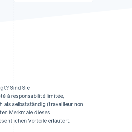
Stripe-Sessions 2026
Erfahren Sie, wie Stripe
Lösungen für die
Wirtschaftsinfrastruktur
für KI aufbaut.
Jetzt ansehen
igt? Sind Sie
é à responsabilité limitée,
 als selbstständig (travailleur non
gsten Merkmale dieses
entlichen Vorteile erläutert.