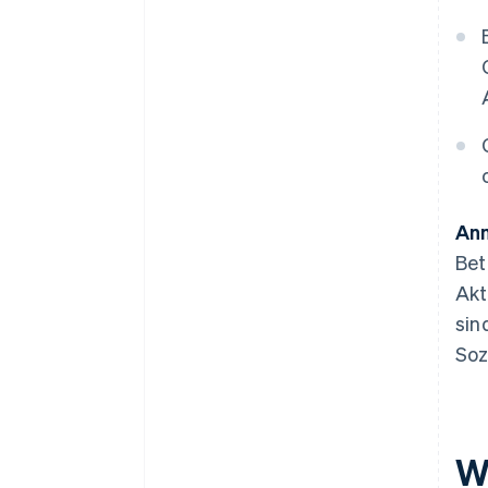
An
Bet
Akt
sin
Soz
W