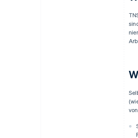
TNS
sin
nie
Arb
W
Sel
(wi
von