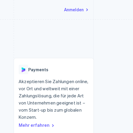
Anmelden
Ressourcen
Ecosystem
Kontakt
nd Marktplätze
Mehr
App-Integrationen
Partner
Sales-Team kontaktieren
Product roadmap
Code-Beispiele
Stripe App-Marktplatz
Partner werden
Ausblick
 Plattformen
Entwickler-Blog
 platforms
eit
API-Status
Radar
Betrugsprävention
eistungen
Payments
Atlas
onen
virtuelle Karten
Start-up-Gründung
Akzeptieren Sie Zahlungen online,
vor Ort und weltweit mit einer
Climate
CO₂-Entnahme
Zahlungslösung, die für jede Art
von Unternehmen geeignet ist –
Identity
Online-Identitätsprüfung
vom Start-up bis zum globalen
Konzern.
Mehr erfahren