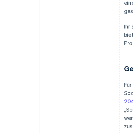
ein
ges
Ihr
bie
Pro
Ge
Für
Soz
20
„So
wer
zus