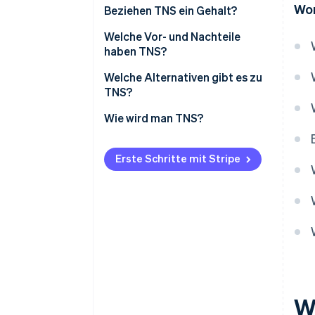
Wor
Gemeinsame Steuer- und
Beziehen TNS ein Gehalt?
Sozialversicherungserklärung
Welche Vor- und Nachteile
Pflichtbeiträge
haben TNS?
Welche Alternativen gibt es zu
TNS?
Wie wird man TNS?
Erste Schritte mit Stripe
W