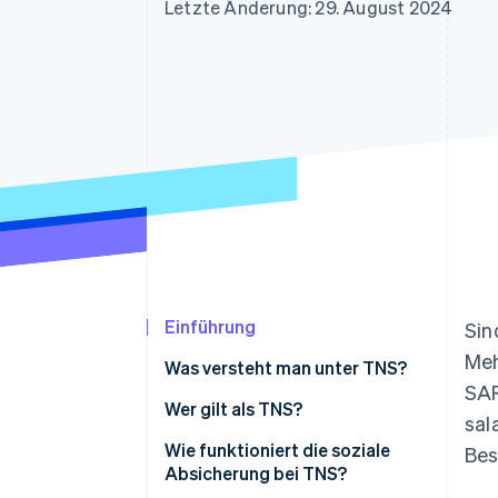
Optimierung der
Datensynchronisier
Letzte Änderung: 29. August 2024
Autorisierungsraten
Link
Beschleunigter Bezahlvorgang
Financial Connections
Verbundene Finanzdaten
Einführung
Sin
Meh
Was versteht man unter TNS?
SAR
Wer gilt als TNS?
sal
Wie funktioniert die soziale
Bes
Absicherung bei TNS?