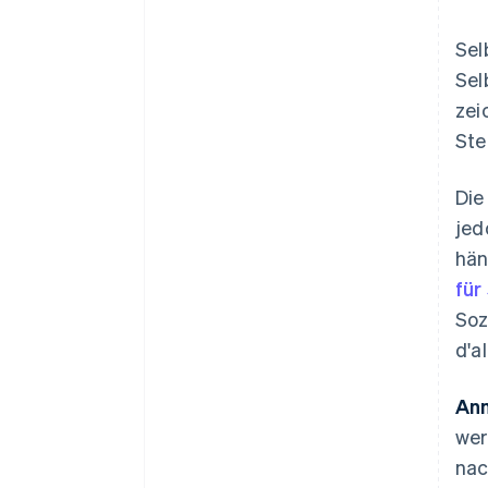
Sel
Sel
zei
Ste
Die
jed
hän
für
Soz
d'a
An
wer
nac