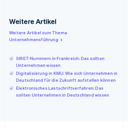
English
Indien
English
Weitere Artikel
Irland
English
Italien
Weitere Artikel zum Thema
Italiano
English
Unternehmensführung
Japan
日本語
English
Kanada
SIRET-Nummern in Frankreich: Das sollten
English
Français
Unternehmen wissen
Kroatien
English
Italiano
Digitalisierung in KMU: Wie sich Unternehmen in
Lettland
Deutschland für die Zukunft aufstellen können
English
Elektronisches Lastschriftverfahren: Das
Liechtenstein
sollten Unternehmen in Deutschland wissen
Deutsch
English
Litauen
English
Luxemburg
Français
Deutsch
English
Malaysia