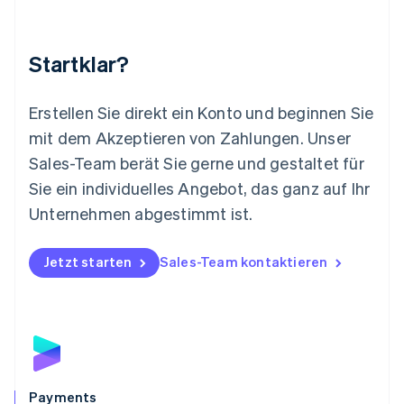
English
简体中文
Malta
English
Startklar?
Mexiko
Español
English
Neuseeland
Erstellen Sie direkt ein Konto und beginnen Sie
English
mit dem Akzeptieren von Zahlungen. Unser
Niederlande
Nederlands
English
Sales-Team berät Sie gerne und gestaltet für
Norwegen
Sie ein individuelles Angebot, das ganz auf Ihr
English
Österreich
Unternehmen abgestimmt ist.
Deutsch
English
Polen
Jetzt starten
Sales-Team kontaktieren
English
Portugal
Português
English
Rumänien
English
Schweden
Svenska
English
Schweiz
Payments