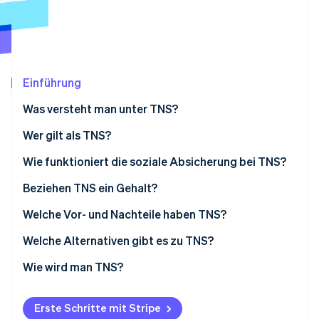
Betrugsprävention
Ecosystem
Atlas
Start-up-Gründung
Partner
Stripe App-Marktplatz
Climate
CO₂-Entnahme
Einführung
Identity
Was versteht man unter TNS?
Online-Identitätsprüfung
Wer gilt als TNS?
Wie funktioniert die soziale Absicherung bei TNS?
Gemeinsame Steuer- und
Beziehen TNS ein Gehalt?
Stripe-Sessions 2026
Sozialversicherungserklärung
Erfahren Sie, wie Stripe Lösungen für die Wirtschaft
Welche Vor- und Nachteile haben TNS?
Jetzt ansehen
Pflichtbeiträge
Welche Alternativen gibt es zu TNS?
Wie wird man TNS?
Erste Schritte mit Stripe