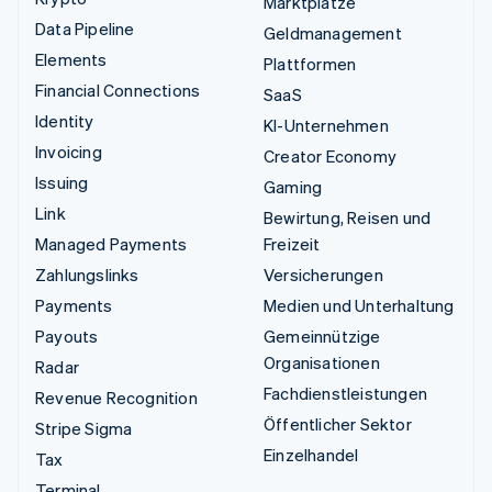
Marktplätze
Data Pipeline
Geldmanagement
Elements
Plattformen
Financial Connections
SaaS
Identity
KI-Unternehmen
Invoicing
Creator Economy
Issuing
Gaming
Link
Bewirtung, Reisen und
Managed Payments
Freizeit
Zahlungslinks
Versicherungen
Payments
Medien und Unterhaltung
Payouts
Gemeinnützige
Organisationen
Radar
Fachdienstleistungen
Revenue Recognition
Öffentlicher Sektor
Stripe Sigma
Einzelhandel
Tax
Terminal