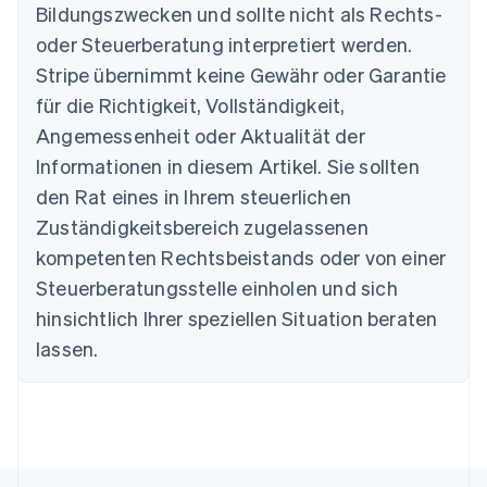
Bildungszwecken und sollte nicht als Rechts-
English
Belgien
oder Steuerberatung interpretiert werden.
Nederlands
Français
Deutsch
English
Stripe übernimmt keine Gewähr oder Garantie
Brasilien
für die Richtigkeit, Vollständigkeit,
Português
English
Bulgarien
Angemessenheit oder Aktualität der
English
Informationen in diesem Artikel. Sie sollten
Dänemark
English
den Rat eines in Ihrem steuerlichen
Deutschland
Zuständigkeitsbereich zugelassenen
Deutsch
English
Estland
kompetenten Rechtsbeistands oder von einer
English
Steuerberatungsstelle einholen und sich
Festlandchina
hinsichtlich Ihrer speziellen Situation beraten
简体中文
English
Finnland
lassen.
English
Svenska
Frankreich
Français
English
Gibraltar
English
Griechenland