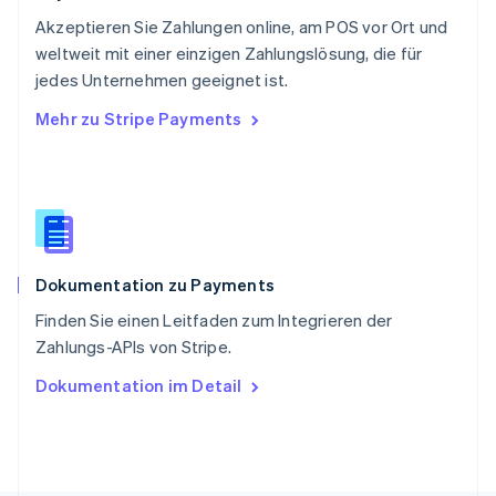
Deutsch
Français
Italiano
English
Akzeptieren Sie Zahlungen online, am POS vor Ort und
Singapur
English
简体中文
weltweit mit einer einzigen Zahlungslösung, die für
Slowakei
jedes Unternehmen geeignet ist.
English
Mehr zu Stripe Payments
Slowenien
English
Italiano
Sonderverwaltungsregion Hongkong,
China
English
简体中文
Spanien
Español
English
Dokumentation zu Payments
Thailand
ไทย
English
Finden Sie einen Leitfaden zum Integrieren der
Tschechische Republik
Zahlungs-APIs von Stripe.
English
Ungarn
Dokumentation im Detail
English
Vereinigte Arabische Emirate
English
Vereinigte Staaten
English
Español
简体中文