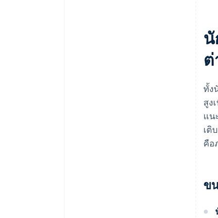
น
ต
ทั้
สูง
แนะ
เติ
คือ
ขน