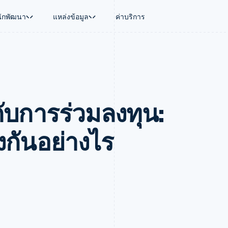
นักพัฒนา
แหล่งข้อมูล
ค่าบริการ
ใช้งาน
นุน
คู่มือ
ตามอุตสาหกรรม
บริษัท
การจัดการเงิน
แพลตฟอร์มและ
บใช้เอเจนต์
นับสนุน
รับการชำระเงินออนไลน์
บริษัท AI
แผนงานผลิตภัณฑ์
Global Payouts
Connect
์ซ
ารสนับสนุนที่ได้รับการจัดการ
ติดตั้งใช้งานการชำระเงินสำเร็จรูป
แวดวงครีเอเตอร์
การประชุมประจำปีแบบเซสชั
วงหน้า
เบิกจ่ายให้กับบุคคลที่สาม
การชำระเงินส
งการเงินที่ผสานรวมในตัว
ฉพาะทาง
สร้างแพลตฟอร์มหรือมาร์เก็ตเพลส
เกม
ตำแหน่งงาน
กับการร่วมลงทุน:
อัตโนมัติด้านการเงิน
จัดการการชำระเงินตามรอบบิล
การบริการ การเดินทาง และส
ห้องข่าว
การใช้งาน
วโลก
เสนอการเรียกเก็บเงินตามการใช้งาน
Stripe Press
บิล
เงินในแอป
ออกบัตรที่มีสเตเบิลคอยน์รองรับอยู่
ประกันภัย
งินตามรอบ
เพลส
จัดเตรียมและจัดการบริการด้วยเอเจนต์
สื่อและความบันเทิง
กันอย่างไร
รเงิน
องค์กรไม่แสวงผลกำไร
ร์ม
บริการเฉพาะทาง
บแผนล่วง
ภาครัฐ
ธุรกิจค้าปลีก
VAT
on
การทำบัญชี