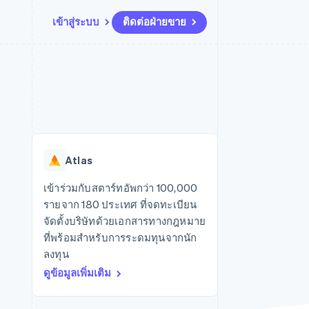
เข้าสู่ระบบ
ติดต่อฝ่ายขาย
แหล่งข้อมูล
ระบบนิเวศ
การติดต่อ
มาร์เก็ตเพลส
เพิ่มเติม
การเชื่อมต่อการทำงานแอป
พาร์ทเนอร์
ติดต่อฝ่ายขาย
Product roadmap
น
ตัวอย่างโค้ด
Stripe App Marketplace
สมัครเป็นพาร์ทเนอร์
ดูสิ่งที่กำลังจะมาถึง
ำหรับแพลตฟอร์ม
บล็อกของนักพัฒนา
ันทนาการ
สถานะ API
Radar
การป้องกันการฉ้อโกง
Atlas
Atlas
การก่อตั้งบริษัทสตาร์ทอัพ
เข้าร่วมกับสตาร์ทอัพกว่า 100,000
รายจาก 180 ประเทศ ที่จดทะเบียน
Climate
การขจัดคาร์บอน
จัดตั้งบริษัทด้วยเอกสารทางกฎหมาย
ที่พร้อมสำหรับการระดมทุนจากนัก
ลงทุน
ดูข้อมูลเพิ่มเติม