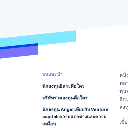
รายงานที่ออกแบบเอง
Data Pipeline
การซิงค์ข้อมูล
บทแนะนำ
หนึ
หลา
นักลงทุนอิสระคือใคร
ทุน
ข้อดี
บริษัทร่วมลงทุนคือใคร
อีก
ลงท
ข้อจำกัด
ข้อดี
นักลงทุน Angel เทียบกับ Venture
capital: ความแตกต่างและความ
ข้อจำกัด
เมื
เหมือน