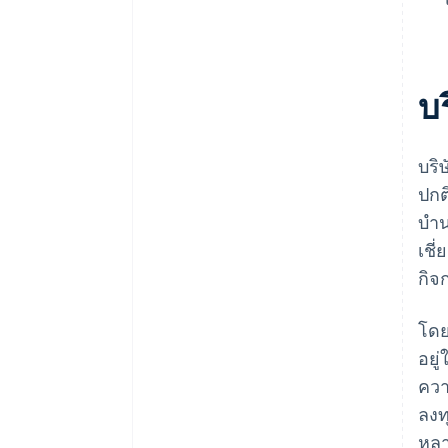
บ
บริ
ปกต
บำน
เชี
กิจ
โดย
อยู
ควา
ลงท
หลา