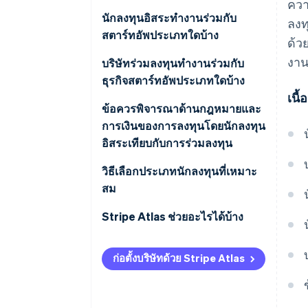
ควา
ขนาดและช่วงเวลาของการลงทุน
นักลงทุนอิสระทำงานร่วมกับ
ลงท
สตาร์ทอัพประเภทใดบ้าง
ด้ว
วิธีการตัดสินใจลงทุน
งาน
บริษัทร่วมลงทุนทำงานร่วมกับ
การมีส่วนร่วมในการดำเนินงาน
ธุรกิจสตาร์ทอัพประเภทใดบ้าง
และการให้คำปรึกษา
เนื
ข้อควรพิจารณาด้านกฎหมายและ
การเงินของการลงทุนโดยนักลงทุน
อิสระเทียบกับการร่วมลงทุน
ความแตกต่างของส่วนได้เสียและ
วิธีเลือกประเภทนักลงทุนที่เหมาะ
การลดสัดส่วนการถือหุ้นระหว่าง
สม
นักลงทุน Angel และ VC
ดูข้อมูลเกี่ยวกับวิธีการที่เงินทุนส่ง
Stripe Atlas ช่วยอะไรได้บ้าง
สิ่งที่คาดหวังได้จากการตรวจสอบ
ผลต่อการเติบโตและการลงทุนใน
การสมัครใช้งาน Atlas
ข้อมูลของนักลงทุน Angel และ VC
อนาคต
ก่อตั้งบริษัทด้วย Stripe Atlas
การรับชำระเงินและการธนาคาร
เอกสารทางกฎหมายและการกำกับ
กำหนดความคาดหวังสำหรับ
ก่อนที่จะได้รับ EIN ของคุณ
ดูแลที่จำเป็นสำหรับความพร้อมใน
กลยุทธ์การถอนตัวจากธุรกิจ