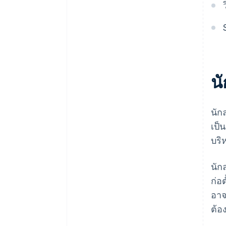
การลงทุน
การซื้อหุ้นของผู้ก่อตั้งแบบไร้เงินสด
ประเมินระยะของธุรกิจและความ
ต้องการเงินทุนของคุณ
การยื่นเอกสารการเลือกสถานะ
ภาษี 83(b) อัตโนมัติ
จับคู่ความคาดหวังของนักลงทุนกับ
วิสัยทัศน์ของคุณ
เอกสารทางกฎหมายของบริษัท
ระดับโลก
น
Stripe Payments ฟรีหนึ่งปี พร้อม
เครดิตและส่วนลดสำหรับพาร์ท
นัก
เนอร์มูลค่า 50,000 ดอลลาร์สหรัฐ
เป็
บริ
นัก
ก่อ
อาจ
ต้อ