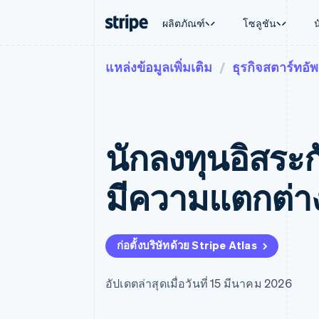
ผลิตภัณฑ์
โซลูชัน
แหล่งข้อมูลเพิ่มเติม
ธุรกิจสตาร์ทอัพ
ตามขั้น
เอกสารประกอบ
เรียนรู้
ตามกรณี
การสนับส
การชำระเงิน
รายรับ
องค์กร
Stripe Docs
บล็อก
การค้าแบ
รับการส
Payments
Billing
ธุรกิจสตาร์ทอัพ
ข้อมูลอ้างอิงเกี่ยวกับ API
เรื่องราวจากลูกค้า
อีคอมเมิร
แพ็กเกจก
การชำระเงินออนไลน์
รายรับตามแบบแผนล่
ไลบรารีและ SDK
คู่มือ
บริการทา
บริการเ
Payment links
Metronome
Stripe Apps
นักลงทุนอิสระ
การทำงาน
การชำระเงินแบบไม่ต้องเขียน
การเรียกเก็บเงินตาม
ธุรกิจทั่
โค้ด
การชำระเงินตามรอบ
การชำระ
การจัดการการชำระเ
Checkout
มาร์เก็ต
มีความแตกต่าง
UI การชำระเงินสำเร็จรูป
บิล
การจัดกา
Elements
Invoicing
แพลตฟอ
องค์ประกอบ UI ที่ยืดหยุ่น
ครั้งเดียวหรือตามแบ
SaaS
วิธีการชำระเงิน
หน้า
เข้าถึงได้มากกว่า 125 รายการ
Tax
ก่อตั้งบริษัทด้วย Stripe Atlas
Authorization Boost
คิดภาษีการขายและ 
ยกระดับการยอมรับการชำระเงิน
อัตโนมัติ
Link
Revenue Recogniti
อัปเดตล่าสุดเมื่อวันที่ 15 มีนาคม 2026
การชำระเงินที่รวดเร็วขึ้น
ระบบอัตโนมัติสำหรับ
Stripe Sigma