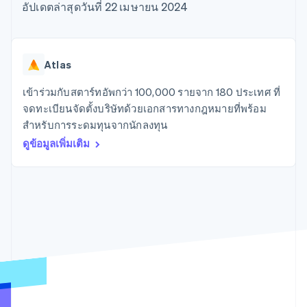
มากกว่า 125
ขายและ VAT
อัปเดตล่าสุดวันที่ 22 เมษายน 2024
แพลตฟอร์ม
การใช้งาน
รายการ
Authorization
อัตโนมัติ
Revenue
แผนงานผลิตภัณฑ์
SaaS
ออกบัตรที่มีสเตเบิลคอยน์
Boost
Recognition
การประชุมประจำปีแบบ
รองรับอยู่
ยกระดับการ
เซสชัน
จัดเตรียมและจัดการ
ระบบ
ยอมรับการ
ตำแหน่งงาน
บริการด้วยเอเจนต์
Atlas
อัตโนมัติ
ชำระเงิน
Link
ห้องข่าว
ตามอุตสาหกรรม
การชำระเงินที่
สำหรับการ
Stripe
Stripe Press
เข้าร่วมกับสตาร์ทอัพกว่า 100,000 รายจาก 180 ประเทศ ที่
Sigma
รวดเร็วขึ้น
ทำบัญชี
รายงานที่
บริษัท AI
จดทะเบียนจัดตั้งบริษัทด้วยเอกสารทางกฎหมายที่พร้อม
แหล่งข้อมูล
ออกแบบเอง
แวดวงครีเอเตอร์
สำหรับการระดมทุนจากนักลงทุน
Data
เกม
การติดต่อ
Pipeline
ดูข้อมูลเพิ่มเติม
การบริการ การเดินทาง
การเชื่อมต่อการทำงาน
การซิงค์
และสันทนาการ
แอป
ติดต่อฝ่ายขาย
ข้อมูล
ประกันภัย
ตัวอย่างโค้ด
สมัครเป็นพาร์ทเนอร์
สื่อและความบันเทิง
บล็อกของนักพัฒนา
องค์กรไม่แสวงผลกำไร
สถานะ API
บริการเฉพาะทาง
ภาครัฐ
เพิ่มเติม
ธุรกิจค้าปลีก
Product roadmap
ดูสิ่งที่กำลังจะมาถึง
Radar
ระบบนิเวศ
การป้องกันการฉ้อโกง
Atlas