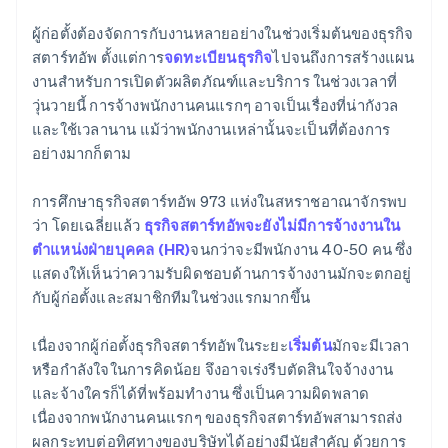
คุณ
ผู้ก่อตั้งต้องจัดการกับงานหลายอย่างในช่วงเริ่มต้นของธุรกิจ
การซื้อหุ้นของผู้ก่อตั้งแบบไร้เงินสด
สตาร์ทอัพ ตั้งแต่การ
จดทะเบียนธุรกิจ
ไปจนถึงการสร้างแผน
งานสำหรับการเปิดตัวผลิตภัณฑ์และบริการ ในช่วงเวลาที่
การยื่นเอกสารการเลือกสถานะภาษี 83(b) อัตโนมัติ
วุ่นวายนี้ การจ้างพนักงานคนแรกๆ อาจเป็นเรื่องที่น่ากังวล
เอกสารทางกฎหมายของบริษัทระดับโลก
และใช้เวลานาน แม้ว่าพนักงานเหล่านั้นจะเป็นที่ต้องการ
อย่างมากก็ตาม
Stripe Payments ฟรีหนึ่งปี พร้อมเครดิตและส่วนลด
สำหรับพาร์ทเนอร์มูลค่า 50,000 ดอลลาร์สหรัฐ
การศึกษาธุรกิจสตาร์ทอัพ 973 แห่งในสหราชอาณาจักรพบ
ว่า โดยเฉลี่ยแล้ว
ธุรกิจสตาร์ทอัพจะยังไม่มีการจ้างงานใน
ตำแหน่งฝ่ายบุคคล (HR)
จนกว่าจะมีพนักงาน 40-50 คน ซึ่ง
แสดงให้เห็นว่าความรับผิดชอบด้านการจ้างงานมักจะตกอยู่
กับผู้ก่อตั้งและสมาชิกทีมในช่วงแรกมากขึ้น
เนื่องจากผู้ก่อตั้งธุรกิจสตาร์ทอัพในระยะ
เริ่มต้น
มักจะมีเวลา
หรือกำลังใจในการคิดน้อย จึงอาจเร่งรีบตัดสินใจจ้างงาน
และจ้างใครก็ได้ที่พร้อมทำงาน ซึ่งเป็นความผิดพลาด
เนื่องจากพนักงานคนแรกๆ ของธุรกิจสตาร์ทอัพสามารถส่ง
ผลกระทบต่อทิศทางของบริษัทได้อย่างมีนัยสำคัญ ด้วยการ