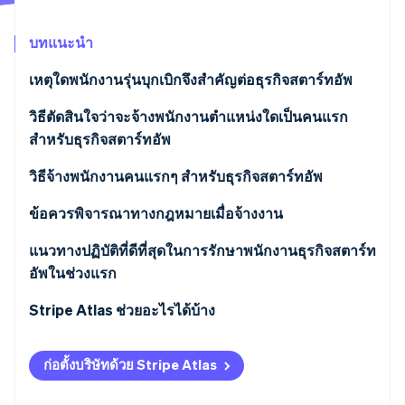
พาร์ทเนอร์
การก่อตั้งบริษัทสตาร์ทอัพ
Stripe App Marketplace
บทแนะนำ
Climate
การขจัดคาร์บอน
เหตุใดพนักงานรุ่นบุกเบิกจึงสำคัญต่อธุรกิจสตาร์ทอัพ
วิธีตัดสินใจว่าจะจ้างพนักงานตำแหน่งใดเป็นคนแรก
สำหรับธุรกิจสตาร์ทอัพ
Stripe Sessions 2026
วิธีจ้างพนักงานคนแรกๆ สำหรับธุรกิจสตาร์ทอัพ
ดูว่า Stripe กำลังสร้างโครงสร้างพื้นฐานระบบเศรษฐกิจสำหรับ
AI อย่างไร
การเตรียมการจ้างงาน
ข้อควรพิจารณาทางกฎหมายเมื่อจ้างงาน
รับชมเลย
การสรรหาผู้สมัคร
แนวทางปฏิบัติที่ดีที่สุดในการรักษาพนักงานธุรกิจสตาร์ท
อัพในช่วงแรก
กระบวนการสัมภาษณ์
Stripe Atlas ช่วยอะไรได้บ้าง
การตัดสินใจ
การสมัครใช้งาน Atlas
การปฐมนิเทศพนักงานใหม่
ก่อตั้งบริษัทด้วย Stripe Atlas
การรับชำระเงินและการธนาคารก่อนที่จะได้รับ EIN ของ