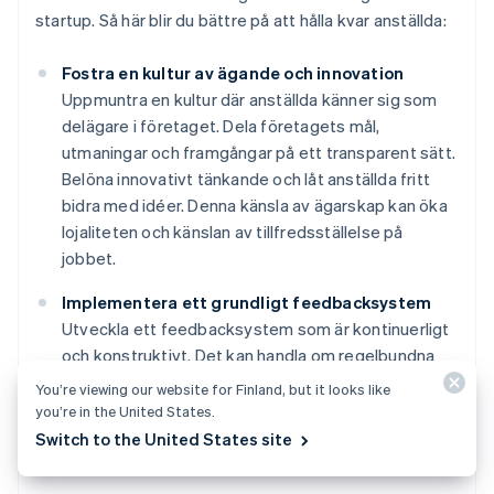
startup. Så här blir du bättre på att hålla kvar anställda:
Fostra en kultur av ägande och innovation
Uppmuntra en kultur där anställda känner sig som
delägare i företaget. Dela företagets mål,
utmaningar och framgångar på ett transparent sätt.
Belöna innovativt tänkande och låt anställda fritt
bidra med idéer. Denna känsla av ägarskap kan öka
lojaliteten och känslan av tillfredsställelse på
jobbet.
Implementera ett grundligt feedbacksystem
Utveckla ett feedbacksystem som är kontinuerligt
och konstruktivt. Det kan handla om regelbundna
personliga möten, utvecklingssamtal och anonyma
You’re viewing our website for Finland, but it looks like
feedbackkanaler. Nyckeln är att göra feedback till
you’re in the United States.
en del av företagets rutiner, och inte bara ett
Switch to the United States site
sporadiskt inslag.