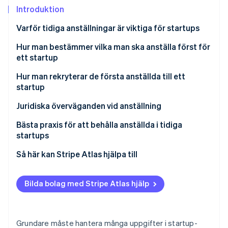
Identitetsverifiering online
Introduktion
Partner
Stripe App Marketplace
Varför tidiga anställningar är viktiga för startups
Hur man bestämmer vilka man ska anställa först för
ett startup
Stripe Sessions 2026
Se hur Stripe bygger den ekonomiska inf
Hur man rekryterar de första anställda till ett
Titta nu
startup
Förbereda rekryteringen
Juridiska överväganden vid anställning
Söka kandidater
Bästa praxis för att behålla anställda i tidiga
startups
Intervjuprocessen
Så här kan Stripe Atlas hjälpa till
Fatta ett beslut
Ansök till Atlas
Onboarding
Bilda bolag med Stripe Atlas hjälp
Ta emot betalningar och banktjänster innan ditt EIN
anländer
Kontantfritt aktieköp för grundare
Grundare måste hantera många uppgifter i startup-