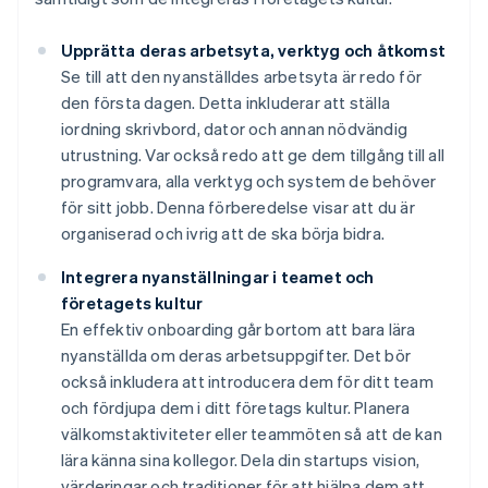
Upprätta deras arbetsyta, verktyg och åtkomst
Se till att den nyanställdes arbetsyta är redo för
den första dagen. Detta inkluderar att ställa
iordning skrivbord, dator och annan nödvändig
utrustning. Var också redo att ge dem tillgång till all
programvara, alla verktyg och system de behöver
för sitt jobb. Denna förberedelse visar att du är
organiserad och ivrig att de ska börja bidra.
Integrera nyanställningar i teamet och
företagets kultur
En effektiv onboarding går bortom att bara lära
nyanställda om deras arbetsuppgifter. Det bör
också inkludera att introducera dem för ditt team
och fördjupa dem i ditt företags kultur. Planera
välkomstaktiviteter eller teammöten så att de kan
lära känna sina kollegor. Dela din startups vision,
värderingar och traditioner för att hjälpa dem att