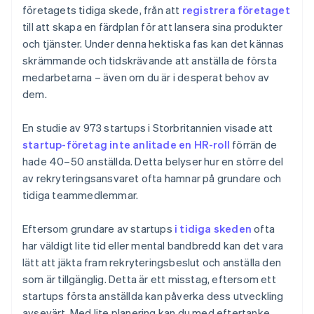
företagets tidiga skede, från att
registrera företaget
Automatisk deklaration för val av skatt enligt 83(b)
till att skapa en färdplan för att lansera sina produkter
Juridiska dokument för företag i världsklass
och tjänster. Under denna hektiska fas kan det kännas
skrämmande och tidskrävande att anställa de första
Ett kostnadsfritt år med Stripe Payments, plus
medarbetarna – även om du är i desperat behov av
50 000 USD i partnerkrediter och rabatter
dem.
En studie av 973 startups i Storbritannien visade att
startup-företag inte anlitade en HR-roll
förrän de
hade 40–50 anställda. Detta belyser hur en större del
av rekryteringsansvaret ofta hamnar på grundare och
tidiga teammedlemmar.
Eftersom grundare av startups
i tidiga skeden
ofta
har väldigt lite tid eller mental bandbredd kan det vara
lätt att jäkta fram rekryteringsbeslut och anställa den
som är tillgänglig. Detta är ett misstag, eftersom ett
startups första anställda kan påverka dess utveckling
avsevärt. Med lite planering kan du med eftertanke