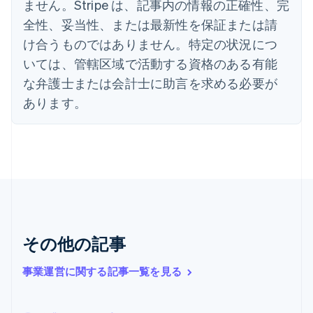
ません。Stripe は、記事内の情報の正確性、完
English
全性、妥当性、または最新性を保証または請
エストニア
English
け合うものではありません。特定の状況につ
オーストラリア
いては、管轄区域で活動する資格のある有能
English
オーストリア
な弁護士または会計士に助言を求める必要が
Deutsch
English
あります。
オランダ
Nederlands
English
カナダ
English
Français
キプロス
English
ギリシア
English
クロアチア
その他の記事
English
Italiano
ジブラルタル
English
事業運営に関する記事一覧を見る
シンガポール
English
简体中文
スイス