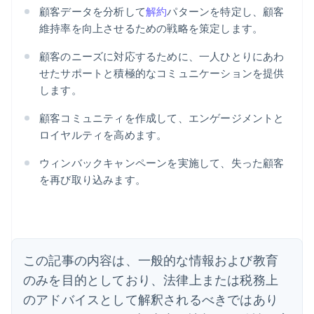
顧客データを分析して
解約
パターンを特定し、顧客
維持率を向上させるための戦略を策定します。
顧客のニーズに対応するために、一人ひとりにあわ
せたサポートと積極的なコミュニケーションを提供
します。
顧客コミュニティを作成して、エンゲージメントと
ロイヤルティを高めます。
ウィンバックキャンペーンを実施して、失った顧客
アイルランド
を再び取り込みます。
English
アメリカ
English
Español
简体中文
アラブ首長国連邦
English
イギリス
この記事の内容は、一般的な情報および教育
English
のみを目的としており、法律上または税務上
イタリア
のアドバイスとして解釈されるべきではあり
Italiano
English
インド