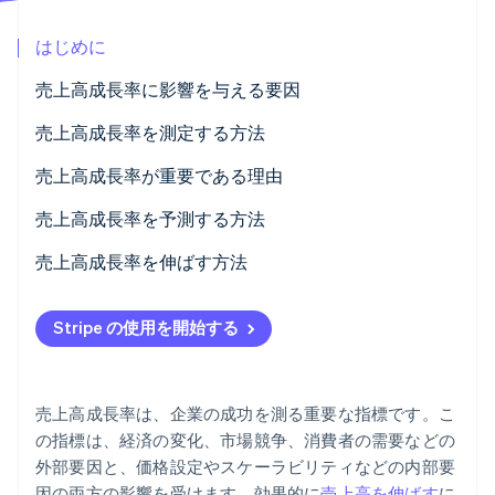
パートナー
Climate
Stripe App Marketplace
はじめに
カーボンリムーバル
Identity
売上高成長率に影響を与える要因
オンライン本人確認
売上高成長率を測定する方法
基本的な売上高成長率
売上高成長率が重要である理由
年平均成長率 (CAGR)
売上高成長率を予測する方法
Stripe Sessions 2026
Stripe が AI の経済インフラをどのように構築しているかを
セグメント特定の成長率
売上高成長率を伸ばす方法
ご覧ください。
こちらをご覧ください
価格設定
Stripe の使用を開始する
マーケットリーチ
顧客体験
売上高成長率は、企業の成功を測る重要な指標です。こ
イノベーション
の指標は、経済の変化、市場競争、消費者の需要などの
外部要因と、価格設定やスケーラビリティなどの内部要
運営の効率化
因の両方の影響を受けます。効果的に
売上高を伸ばす
に