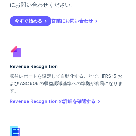
にお問い合わせください。
English
フィンランド
English
Svenska
今すぐ始める
営業にお問い合わせ
ブラジル
Português
English
フランス
Français
English
ブルガリア
English
ベルギー
Nederlands
Français
Deutsch
English
Revenue Recognition
ポーランド
収益レポートを設定して自動化することで、IFRS 15 お
English
よび ASC 606 の収益認識基準への準拠が容易になりま
ポルトガル
Português
English
す。
マルタ
Revenue Recognition の詳細を確認する
English
マレーシア
English
简体中文
メキシコ
Español
English
ラトビア