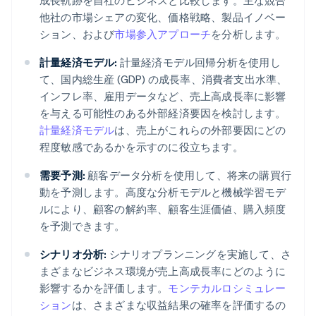
成長軌跡を自社のビジネスと比較します。主な競合
他社の市場シェアの変化、価格戦略、製品イノベー
ション、および
市場参入アプローチ
を分析します。
計量経済モデル:
計量経済モデル回帰分析を使用し
て、国内総生産 (GDP) の成長率、消費者支出水準、
インフレ率、雇用データなど、売上高成長率に影響
を与える可能性のある外部経済要因を検討します。
計量経済モデル
は、売上がこれらの外部要因にどの
程度敏感であるかを示すのに役立ちます。
需要予測:
顧客データ分析を使用して、将来の購買行
動を予測します。高度な分析モデルと機械学習モデ
ルにより、顧客の解約率、顧客生涯価値、購入頻度
を予測できます。
シナリオ分析:
シナリオプランニングを実施して、さ
まざまなビジネス環境が売上高成長率にどのように
影響するかを評価します。
モンテカルロシミュレー
ション
は、さまざまな収益結果の確率を評価するの