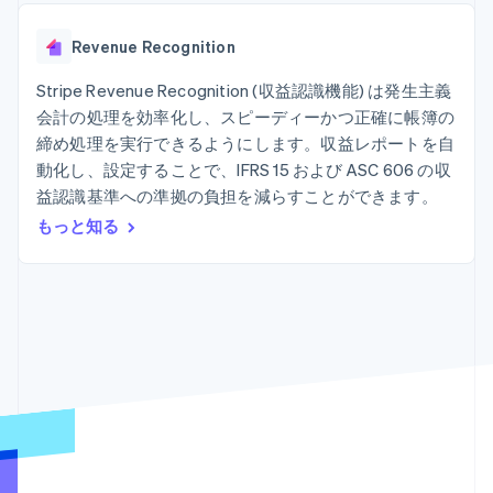
Recognition
ポーネント
SaaS
従量課金請求を提供
決済手段
製品ロードマップ
ステーブルコイン担保型
会計管理の
125 以上の決
Revenue Recognition
Sessions 年次カンファ
のカードを発行
自動化
済手段を利用
レンス
エージェントによるサー
Stripe
可能
Terminal
Stripe Revenue Recognition (収益認識機能) は発生主義
採用情報
ビスのプロビジョニング
Sigma
業種別
対面支払い
ニュースルーム
と管理
会計の処理を効率化し、スピーディーかつ正確に帳簿の
カスタムレ
Authorization
Stripe Press
締め処理を実行できるようにします。収益レポートを自
ポート
Boost
AI 企業
Data
決済成功率の
動化し、設定することで、IFRS 15 および ASC 606 の収
クリエイターエコノミ―
Pipeline
最適化
ゲーム
益認識基準への準拠の負担を減らすことができます。
リソース
データの同
Link
ホスピタリティ、旅行、
お問い合わせ
もっと知る
期
スピーディー
レジャー
な決済
保険
アプリへの導入
営業にお問い合わせ
メディアおよびエンター
コードサンプル
パートナーになる
テインメント
開発者のブログ
非営利団体
API ステータス
プロフェッショナルサー
その他
ビス
Product roadmap
パブリックセクター
今後の予定を確認
小売業
Radar
不正防止
エコシステム
Atlas
スタートアップの企業設立