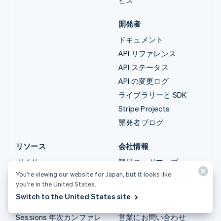
開発者
ドキュメント
API リファレンス
API ステータス
API の変更ログ
ライブラリーと SDK
Stripe Projects
開発者ブログ
リソース
会社情報
ガイド
製品ロードマップ
You’re viewing our website for Japan, but it looks like
導入事例
採用情報
you’re in the United States.
ブログ
ニュースルーム
Switch to the United States site
コミュニティー
Stripe Press
Sessions 年次カンファレ
営業にお問い合わせ