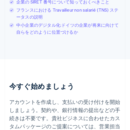
企業の SIRET 番号について知っておくべきこと
Deutsch
Français
Italiano
English
フランスにおける Travailleur non salarié (TNS) ステ
スウェーデン
Svenska
English
ータスの説明
スペイン
中小企業のデジタル化:ドイツの企業が将来に向けて
Español
English
自らをどのように位置づけるか
スロバキア
English
スロベニア
English
Italiano
タイ
ไทย
English
チェコ共和国
English
デンマーク
今すぐ始めましょう
English
ドイツ
Deutsch
English
アカウントを作成し、支払いの受け付けを開始
ニュージーランド
しましょう。契約や、銀行情報の提出などの手
English
ノルウェー
続きは不要です。貴社ビジネスに合わせたカス
English
タムパッケージのご提案については、営業担当
ハンガリー