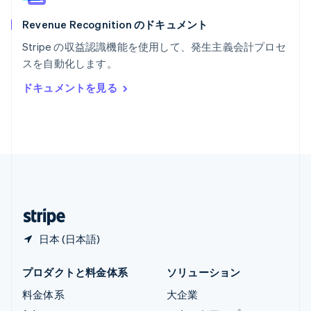
English
Revenue Recognition のドキュメント
リトアニア
English
Stripe の収益認識機能を使用して、発生主義会計プロセ
リヒテンシュタイン
スを自動化します。
Deutsch
English
ルーマニア
ドキュメントを見る
English
ルクセンブルグ
Français
Deutsch
English
中国香港特別行政区
English
简体中文
中国本土
简体中文
English
日本
日本語
English
日本 (日本語)
プロダクトと料金体系
ソリューション
料金体系
大企業