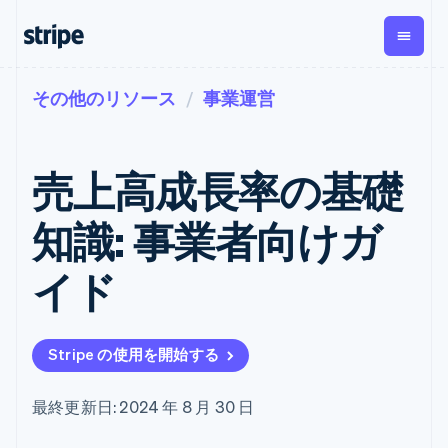
その他のリソース
事業運営
企業規模別
ドキュメント
学ぶ
支払い
収益
資金管
プラッ
理
フォー
大企業向け
Stripe のドキュメント
ブログ
とマー
Payments
Billing
スタートアップ向け
API リファレンス
導入事例
売上高成長率の基礎
オンライン決
経常収益
ットプ
Global
ライブラリと SDK
ガイド
済
Metronome
Payouts
イス
Stripe Apps
Managed
知識: 事業者向けガ
従量課金
Payments
第三者
Connec
ユースケース別
マーチャント
サブスクリ
への入
サポート
プション
オブレコード
金
イド
プラッ
ガイド
エージェンティックコマ
サブスクリ
ソリューショ
Payment links
フォー
ース
サポートに問い合わせる
プションの
ン
決済の
E コマース / ECサイト
オンライン決済を受け付
管理サポートプラン
コーディング
管理
Invoicing
築
埋込型金融
け
プロフェッショナルサー
1 回限りまた
不要の決済ペ
Stripe の使用を開始する
請求・財務関連
構築済みの決済を実装
ビス
は継続
ージ
Checkout
グローバルビジネス
プラットフォームまたは
構築済み決済
Tax
アプリ内決済
マーケットプレイスを構
消費税と
UI
最終更新日: 2024 年 8 月 30 日
マーケットプレイス
築する
VAT の自動
Elements
資金管理
サブスクリプションを管
柔軟な UI コン
計算
Revenue
会社
プラットフォーム
理