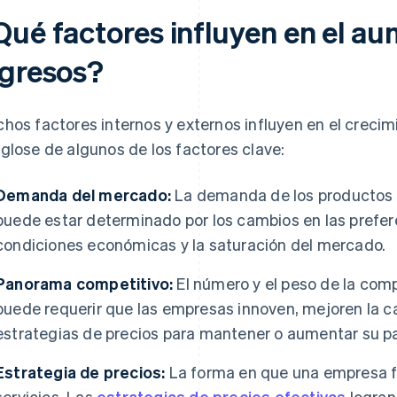
Qué factores influyen en el au
ngresos?
hos factores internos y externos influyen en el crecim
glose de algunos de los factores clave:
Demanda del mercado:
La demanda de los productos o
puede estar determinado por los cambios en las preferen
condiciones económicas y la saturación del mercado.
Panorama competitivo:
El número y el peso de la com
puede requerir que las empresas innoven, mejoren la ca
estrategias de precios para mantener o aumentar su pa
Estrategia de precios:
La forma en que una empresa fi
servicios. Las
estrategias de precios efectivas
logran