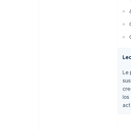
Retención de clientes
Lec
Le 
sus
cre
los
act