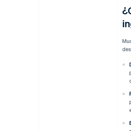
¿
i
Muc
des