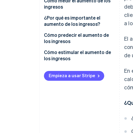
Cómo medir el aumento de los
deb
ingresos
cli
Aumento de los ingresos
¿Por qué es importante el
a l
básicos
aumento de los ingresos?
Tasa de crecimiento anual
Cómo predecir el aumento de
El 
compuesta (CAGR)
los ingresos
con
Aumento específico del
Cómo estimular el aumento de
de 
segmento
los ingresos
Tarifas
En 
Empieza a usar Stripe
cal
Alcance del mercado
cóm
Experiencia del cliente
Innovación
¿Qu
Eficiencia operativa
Ventas y marketing