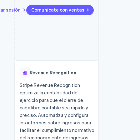
iar sesión
Comunícate con ventas
Recursos
Ecosistema
Contacto
 marketplaces
Más
Integraciones de aplicaciones
Socios
Contacta con ventas
Product roadmap
s
Ejemplos de código
Stripe App Marketplace
Conviértete en socio
Ver lo que viene
ataformas
Blog de desarrolladores
Estado de la API
Radar
Prevención de fraude
Revenue Recognition
Atlas
Constitución de una startup
 lucro
Stripe Revenue Recognition
optimiza la contabilidad de
Climate
Eliminación de dióxido de
ejercicio para que el cierre de
carbono
cada libro contable sea rápido y
preciso. Automatiza y configura
los informes sobre ingresos para
facilitar el cumplimiento normativo
del reconocimiento de ingresos