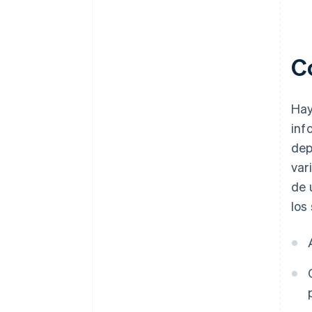
C
Hay
inf
dep
var
de 
los