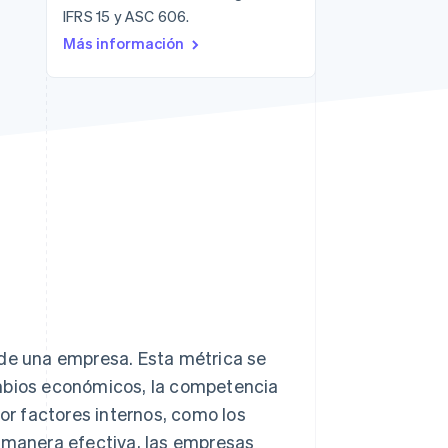
IFRS 15 y ASC 606.
Sesiones de Stripe
Más información
2026
Descubre cómo Stripe
construye la
infraestructura
económica para la IA.
Mirar ahora
 de una empresa. Esta métrica se
ambios económicos, la competencia
r factores internos, como los
manera efectiva, las empresas