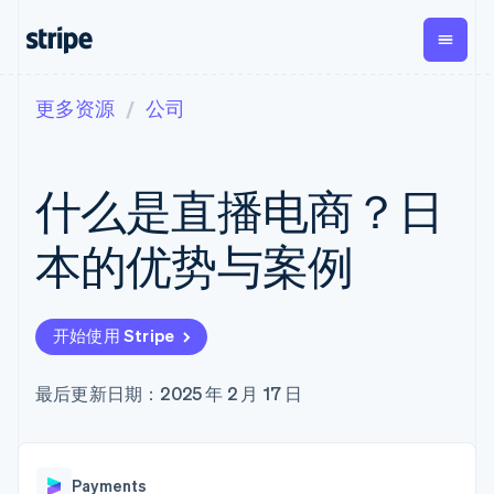
更多资源
公司
按企业阶段
文档
学习
支付
营收
资金管理
平台
易市
大型企业
Stripe 文档
博客
Payments
Billing
Treasury
初创企业
API 参考文档
客户案例
什么是直播电商？日
在线支付
经常性收入
Con
库与 SDK
指南
企业财务
Managed
Metronome
Stripe Apps
Payments
按用量计费
Global
平台
本的优势与案例
备案商家解决
Payouts
Subscriptions
Capi
按应用场景
方案
平
支持
向第三方
订阅管理
Payment links
客户
指南
智能体商务
打款
Invoicing
Trea
加密货币
获取支持
无代码支付
一次性或定期
Capital
开始使用 Stripe
平
电子商务
接受线上付款
托管支持方案
企业融资
Checkout
账单
嵌入
嵌入式金融
实施预置结账流程
专业服务
预构建支付界
Crypto
Tax
融服
财务自动化
构建平台或交易市场
最后更新日期：2025 年 2 月 17 日
钱包、稳
面
销售税和增值
Iss
全球化企业
管理订阅
定币发行
Elements
税自动化
实体
应用内支付
提供按用量计费
灵活的 UI 组件
和发卡基
Crypto
Revenue
虚拟
交易市场
发行稳定币支持的支付卡
Onramp
Payment
Recognition
础设施
公司
资金管理
通过智能体配置和管理服
可嵌入的
methods
会计自动化
Payments
平台
务