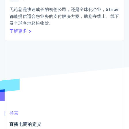
接入 125+ 种支
加密货币
Stripe Sigma
产品路线图
SaaS
付方式
自定义报告
购买
Sessions 年度大会
无论您是快速成长的初创公司，还是全球化企业，Stripe
Terminal
Data Pipeline
招聘
都能提供适合您业务的支付解决方案，助您在线上、线下
线下支付
数据同步
资讯中心
Authorization
资源
及全球各地轻松收款。
Stripe Press
Boost
按行业
了解更多
支付成功率优
应用集成
化
AI 企业
代码示例
Link
创作者经济
开发者博客
联系
加速结账
游戏
API 状态
Financial
酒店、旅游与休闲
联系销售
Connections
保险
成为合作伙伴
关联金融账户
媒体与娱乐
数据
非营利组织
专业服务
公共部门
零售
更多
Product roadmap
了解未来规划
生态系统
导言
Radar
合作伙伴
欺诈防范
直播电商的定义
Stripe App Marketplace
Atlas