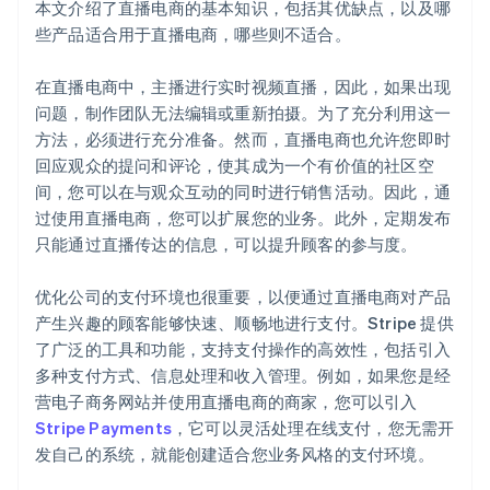
本文介绍了直播电商的基本知识，包括其优缺点，以及哪
些产品适合用于直播电商，哪些则不适合。
在直播电商中，主播进行实时视频直播，因此，如果出现
问题，制作团队无法编辑或重新拍摄。为了充分利用这一
方法，必须进行充分准备。然而，直播电商也允许您即时
回应观众的提问和评论，使其成为一个有价值的社区空
阿联酋
间，您可以在与观众互动的同时进行销售活动。因此，通
English
过使用直播电商，您可以扩展您的业务。此外，定期发布
爱尔兰
只能通过直播传达的信息，可以提升顾客的参与度。
English
爱沙尼亚
English
优化公司的支付环境也很重要，以便通过直播电商对产品
奥地利
产生兴趣的顾客能够快速、顺畅地进行支付。Stripe 提供
Deutsch
English
了广泛的工具和功能，支持支付操作的高效性，包括引入
澳大利亚
多种支付方式、信息处理和收入管理。例如，如果您是经
English
巴西
营电子商务网站并使用直播电商的商家，您可以引入
Português
English
Stripe Payments
，它可以灵活处理在线支付，您无需开
保加利亚
发自己的系统，就能创建适合您业务风格的支付环境。
English
比利时