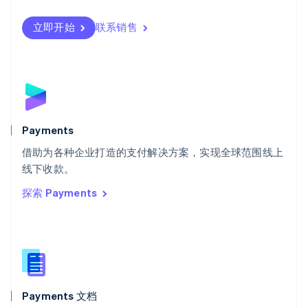
Svenska
English
瑞士
立即开始
联系销售
Deutsch
Français
Italiano
English
塞浦路斯
English
斯洛伐克
English
斯洛文尼亚
English
Italiano
Payments
泰国
ไทย
English
借助为各种企业打造的支付解决方案，实现全球范围线上
希腊
线下收款。
English
探索 Payments
西班牙
Español
English
新加坡
English
简体中文
新西兰
English
匈牙利
English
Payments 文档
意大利