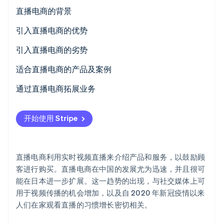
初创企业注册
日本市场的直播电商
直播电商的背景
Climate
引入直播电商的优势
碳移除
Identity
实时传达产品细节
引入直播电商的劣势
在线身份验证
与粉丝和关注者建立更紧密的关系
观众数量与销量
适合直播电商的产品及案例
轻松选择视频的时间和地点
直播视频质量和主播技能
服饰（即衣物）
通过直播电商拓展业务
化妆品和美容相关产品
Stripe Sessions 2026
开始使用 Stripe
了解 Stripe 如何为 AI 构建经济基础设施。
食品
立即观看
直播电商利用实时视频直播来介绍产品和服务，以鼓励顾
客进行购买。直播电商在中国的发展尤为迅速，并且很可
能在日本进一步扩展。这一趋势的出现，与社交媒体上可
用于视频传播的机会增加，以及自 2020 年新冠疫情以来
人们在家观看直播的习惯增长密切相关。