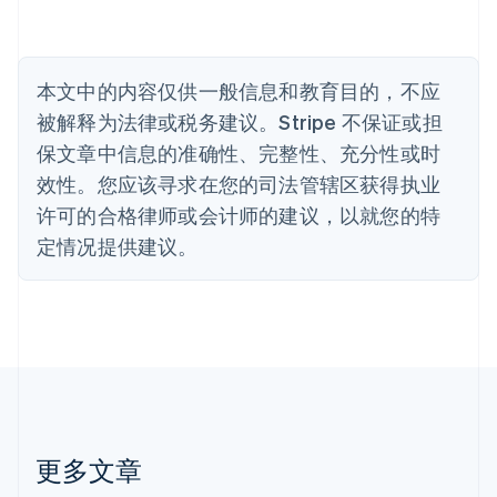
Nederlands
Français
Deutsch
English
波兰
English
丹麦
本文中的内容仅供一般信息和教育目的，不应
English
被解释为法律或税务建议。Stripe 不保证或担
德国
保文章中信息的准确性、完整性、充分性或时
Deutsch
English
法国
效性。您应该寻求在您的司法管辖区获得执业
Français
English
许可的合格律师或会计师的建议，以就您的特
芬兰
定情况提供建议。
English
Svenska
荷兰
Nederlands
English
加拿大
English
Français
捷克
English
克罗地亚
English
Italiano
拉脱维亚
更多文章
English
立陶宛