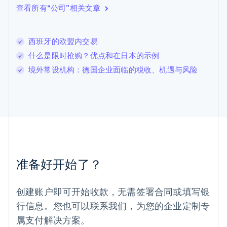
查看所有“公司”相关文章
English
列支敦士登
Deutsch
English
卢森堡
西班牙的欧盟内交易
Français
Deutsch
English
什么是限时抢购？优点和在日本的示例
罗马尼亚
境外常设机构：德国企业面临的税收、机遇与风险
English
马尔他
English
马来西亚
English
简体中文
美国
English
Español
简体中文
墨西哥
Español
English
准备好开始了？
挪威
English
葡萄牙
创建账户即可开始收款，无需签署合同或填写银
Português
English
行信息。您也可以联系我们，为您的企业定制专
日本
日本語
English
属支付解决方案。
瑞典