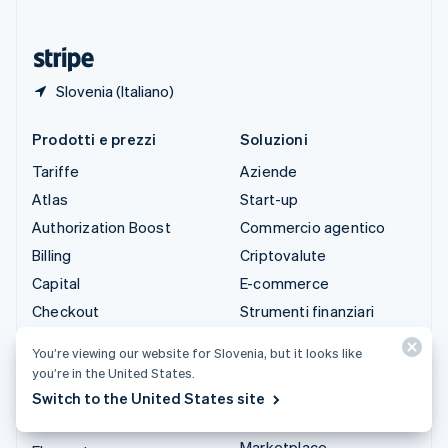
ไทย
English
Ungheria
English
Slovenia (Italiano)
Prodotti e prezzi
Soluzioni
Tariffe
Aziende
Atlas
Start-up
Authorization Boost
Commercio agentico
Billing
Criptovalute
Capital
E-commerce
Checkout
Strumenti finanziari
integrati
Climate
You’re viewing our website for Slovenia, but it looks like
Automazione per finanza
Connect
you’re in the United States.
Aziende globali
Criptovalute
Switch to the United States site
Pagamenti in-app
Data Pipeline
Marketplace