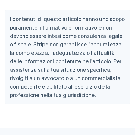
English
Austria
Deutsch
English
I contenuti di questo articolo hanno uno scopo
Belgio
puramente informativo e formativo e non
Nederlands
Français
Deutsch
English
Brasile
devono essere intesi come consulenza legale
Português
English
o fiscale. Stripe non garantisce l'accuratezza,
Bulgaria
la completezza, l'adeguatezza o l'attualità
English
Canada
delle informazioni contenute nell'articolo. Per
English
Français
assistenza sulla tua situazione specifica,
Cina continentale
简体中文
English
rivolgiti a un avvocato o a un commercialista
Cipro
competente e abilitato all'esercizio della
English
Croazia
professione nella tua giurisdizione.
English
Italiano
Danimarca
English
Emirati Arabi Uniti
English
Estonia