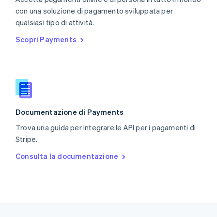
English
简体中文
con una soluzione di pagamento sviluppata per
Regno Unito
English
qualsiasi tipo di attività.
Repubblica Ceca
Scopri Payments
English
Romania
English
Singapore
English
简体中文
Slovacchia
English
Documentazione di Payments
Slovenia
English
Italiano
Trova una guida per integrare le API per i pagamenti di
Spagna
Stripe.
Español
English
Stati Uniti
Consulta la documentazione
English
Español
简体中文
Svezia
Svenska
English
Svizzera
Deutsch
Français
Italiano
English
Thailandia