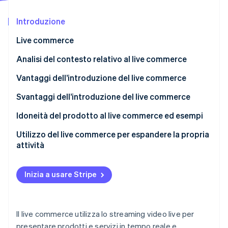
Scopri cosa ti aspetta
Introduzione
Radar
Ecosistema
Prevenzione delle frodi
Live commerce
Partner
Atlas
Stripe App Marketplace
Costituzione di start-up
Live commerce nel mercato giapponese
Analisi del contesto relativo al live commerce
Climate
Vantaggi dell’introduzione del live commerce
Rimozione del carbonio
Comunicazione dei dettagli del prodotto in tempo
Svantaggi dell’introduzione del live commerce
Identity
Verifica online dell'identità
reale
Spettatori e vendite
Idoneità del prodotto al live commerce ed esempi
Sviluppo di un rapporto più stretto con fan e
Qualità dei video live e competenza dell’emittente
Abbigliamento (ovvero capi di vestiario)
Utilizzo del live commerce per espandere la propria
follower
attività
Cosmetici e prodotti di bellezza
Facile selezione dell’ora e del luogo di un video
Stripe Sessions 2026
Alimenti
Inizia a usare Stripe
Scopri come Stripe sta costruendo l'infrastruttura economi
Guarda ora
Il live commerce utilizza lo streaming video live per
presentare prodotti e servizi in tempo reale e