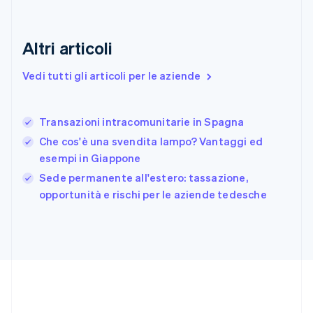
English
Finlandia
English
Svenska
Altri articoli
Francia
Français
English
Vedi tutti gli articoli per le aziende
Germania
Deutsch
English
Giappone
日本語
English
Transazioni intracomunitarie in Spagna
Gibilterra
Che cos'è una svendita lampo? Vantaggi ed
English
esempi in Giappone
Grecia
English
Sede permanente all'estero: tassazione,
India
opportunità e rischi per le aziende tedesche
English
Irlanda
English
Italia
Italiano
English
Lettonia
English
Liechtenstein