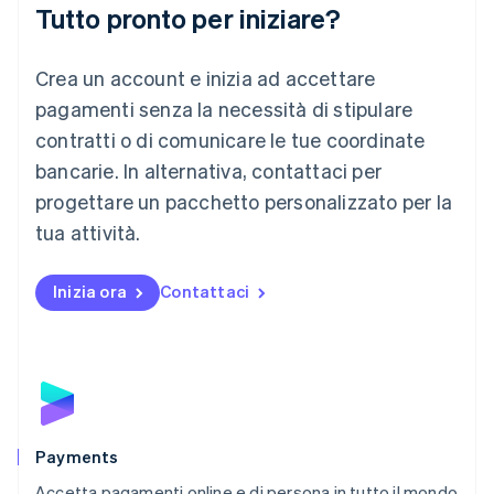
Deutsch
English
Tutto pronto per iniziare?
Lituania
English
Crea un account e inizia ad accettare
Lussemburgo
Français
Deutsch
English
pagamenti senza la necessità di stipulare
Malaysia
contratti o di comunicare le tue coordinate
English
简体中文
Malta
bancarie. In alternativa, contattaci per
English
progettare un pacchetto personalizzato per la
Messico
tua attività.
Español
English
Norvegia
English
Inizia ora
Contattaci
Nuova Zelanda
English
Paesi Bassi
Nederlands
English
Polonia
English
Portogallo
Português
English
Payments
RAS di Hong Kong, Cina
Accetta pagamenti online e di persona in tutto il mondo