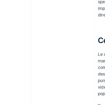
spe
imp
dir
C
Le 
mar
com
des
pui
vid
pop