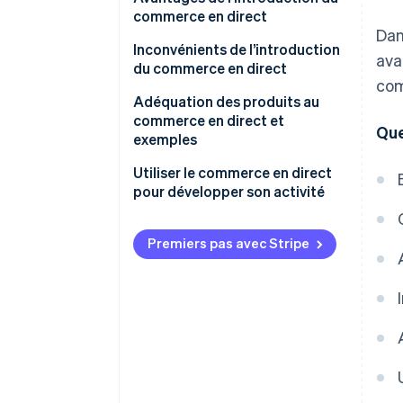
commerce en direct
Dan
Communiquer les détails du
Inconvénients de l’introduction
ava
produit en temps réel
du commerce en direct
com
Développer une relation plus
Spectateurs et ventes
Adéquation des produits au
étroite avec les abonnés et les
commerce en direct et
Que
Qualité de la vidéo en direct et
admirateurs
exemples
compétence du diffuseur
Sélectionner facilement l’heure
Vêtements
Utiliser le commerce en direct
et le lieu d’une vidéo
pour développer son activité
Cosmétiques et produits de
beauté
Premiers pas avec Stripe
Alimentation