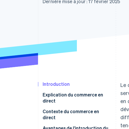
Authorization Boost
Dernière mise à jour : 17 février 2025
Optimisation des acceptations
Link
Paiements accélérés
Introduction
Le 
ser
Explication du commerce en
direct
en 
dév
Le commerce en direction dans
Contexte du commerce en
dif
le marché japonais
direct
ten
Avantages de l’introduction du