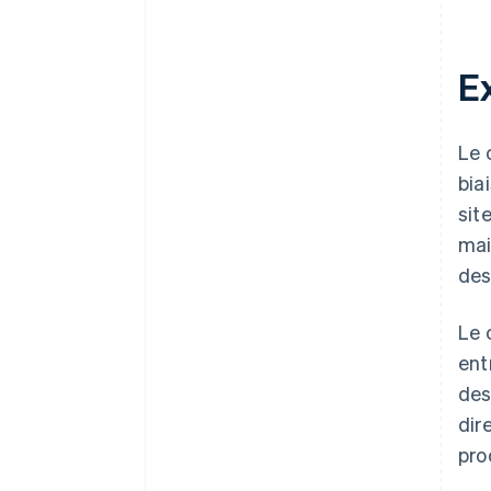
E
Le 
bia
sit
mai
des
Le 
ent
des
dir
pro