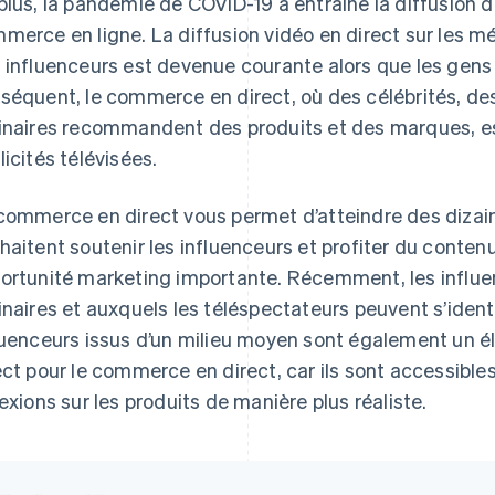
plus, la pandémie de COVID-19 a entraîné la diffusion de
merce en ligne. La diffusion vidéo en direct sur les mé
 influenceurs est devenue courante alors que les gens 
séquent, le commerce en direct, où des célébrités, de
inaires recommandent des produits et des marques, es
licités télévisées.
commerce en direct vous permet d’atteindre des dizain
haitent soutenir les influenceurs et profiter du conten
ortunité marketing importante. Récemment, les influe
inaires et auxquels les téléspectateurs peuvent s’ident
luenceurs issus d’un milieu moyen sont également un él
ect pour le commerce en direct, car ils sont accessible
lexions sur les produits de manière plus réaliste.