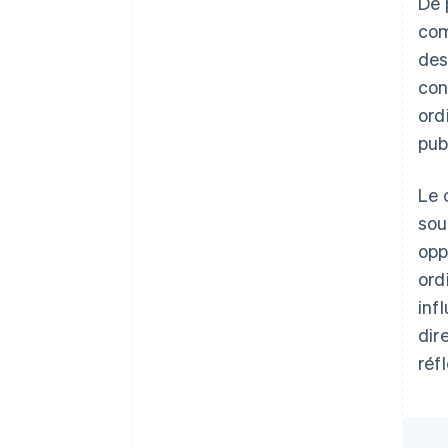
De 
com
des
con
ord
pub
Le 
sou
opp
ord
inf
dir
réf