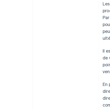
Les
pro
Par
pou
peu
ult
Il 
de 
poi
ven
En 
dir
dir
com