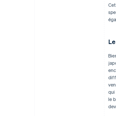
Cet
spe
éga
Le
Bie
jap
enc
dif
ven
qui
le 
dev