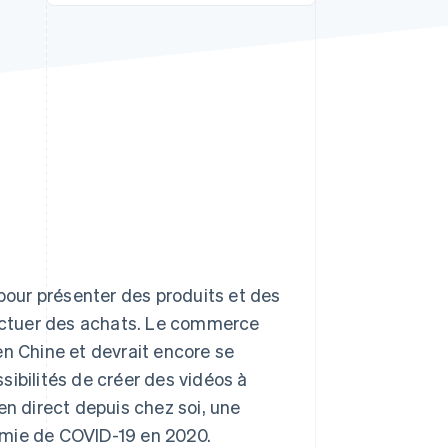
Stripe Sessions 2026
Découvrez comment
Stripe construit
l’infrastructure
économique pour l’IA.
Regarder
 pour présenter des produits et des
fectuer des achats. Le commerce
en Chine et devrait encore se
sibilités de créer des vidéos à
en direct depuis chez soi, une
émie de COVID-19 en 2020.