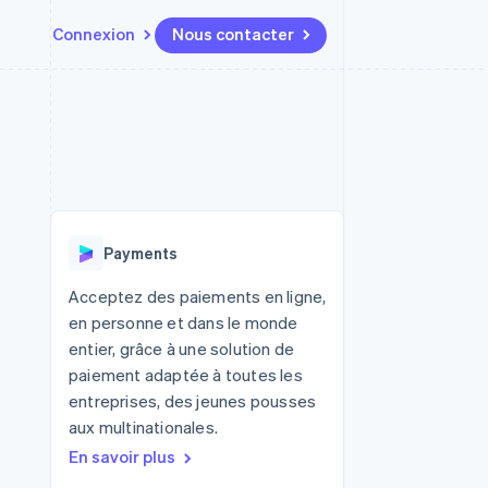
Connexion
Nous contacter
Ressources
Écosystème
Contact
t places de
Plus
Intégrations d'applications
Partenaires
Nous contacter
Product roadmap
ssions
Exemples de code
Stripe App Marketplace
Devenir partenaire
Découvrez ce qui vous attend
Blog des développeurs
r les
rs
État des API
Radar
Prévention de la fraude
Payments
Atlas
tif
Constitution d'une entreprise
Acceptez des paiements en ligne,
en personne et dans le monde
Climate
Élimination du carbone
entier, grâce à une solution de
paiement adaptée à toutes les
Identity
Vérification de l'identité
entreprises, des jeunes pousses
aux multinationales.
En savoir plus