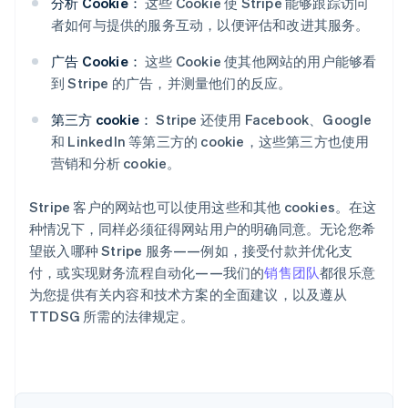
分析 Cookie：
这些 Cookie 使 Stripe 能够跟踪访问
者如何与提供的服务互动，以便评估和改进其服务。
广告 Cookie：
这些 Cookie 使其他网站的用户能够看
到 Stripe 的广告，并测量他们的反应。
阿联酋
English
第三方 cookie：
Stripe 还使用 Facebook、Google
爱尔兰
和 LinkedIn 等第三方的 cookie，这些第三方也使用
English
爱沙尼亚
营销和分析 cookie。
English
奥地利
Stripe 客户的网站也可以使用这些和其他 cookies。在这
Deutsch
English
种情况下，同样必须征得网站用户的明确同意。无论您希
澳大利亚
望嵌入哪种 Stripe 服务——例如，接受付款并优化支
English
巴西
付，或实现财务流程自动化——我们的
销售团队
都很乐意
Português
English
为您提供有关内容和技术方案的全面建议，以及遵从
保加利亚
TTDSG 所需的法律规定。
English
比利时
Nederlands
Français
Deutsch
English
波兰
English