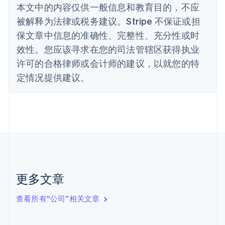
丹麦
本文中的内容仅供一般信息和教育目的，不应
English
被解释为法律或税务建议。Stripe 不保证或担
德国
保文章中信息的准确性、完整性、充分性或时
Deutsch
English
法国
效性。您应该寻求在您的司法管辖区获得执业
Français
English
许可的合格律师或会计师的建议，以就您的特
芬兰
定情况提供建议。
English
Svenska
荷兰
Nederlands
English
加拿大
English
Français
捷克
English
克罗地亚
English
Italiano
拉脱维亚
更多文章
English
立陶宛
查看所有“公司”相关文章
English
列支敦士登
Deutsch
English