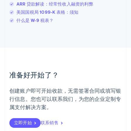
卢森堡
ARR 贷款解读：经常性收入融资的利弊
Français
Deutsch
English
美国国税局 1099-K 表格：须知
罗马尼亚
什么是 W-9 税表？
English
马尔他
English
马来西亚
English
简体中文
美国
English
Español
简体中文
墨西哥
Español
English
准备好开始了？
挪威
English
葡萄牙
创建账户即可开始收款，无需签署合同或填写银
Português
English
行信息。您也可以联系我们，为您的企业定制专
日本
日本語
English
属支付解决方案。
瑞典
Svenska
English
瑞士
立即开始
联系销售
Deutsch
Français
Italiano
English