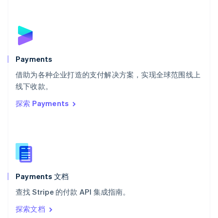
塞浦路斯
English
斯洛伐克
English
斯洛文尼亚
English
Italiano
Payments
泰国
ไทย
English
借助为各种企业打造的支付解决方案，实现全球范围线上
希腊
线下收款。
English
探索 Payments
西班牙
Español
English
新加坡
English
简体中文
新西兰
English
匈牙利
English
Payments 文档
意大利
查找 Stripe 的付款 API 集成指南。
Italiano
English
印度
探索文档
English