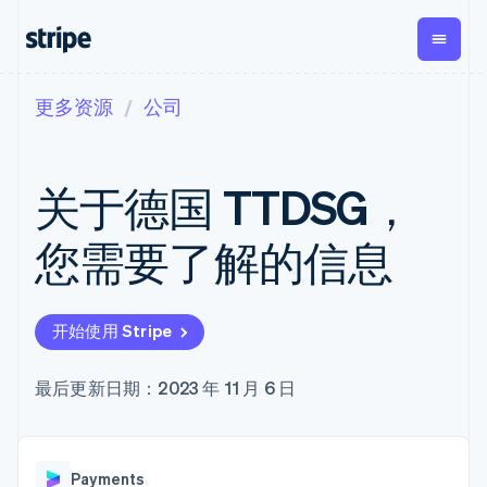
更多资源
公司
按企业阶段
文档
学习
支付
营收
资金管理
平台
易市
大型企业
Stripe 文档
博客
Payments
Billing
Treasury
初创企业
API 参考文档
客户案例
关于德国 TTDSG，
在线支付
经常性收入
Con
库与 SDK
指南
企业财务
Managed
Metronome
Stripe Apps
Payments
按用量计费
Global
平台
您需要了解的信息
备案商家解决
Payouts
Subscriptions
Capi
按应用场景
方案
平
支持
向第三方
订阅管理
Payment links
客户
指南
智能体商务
打款
Invoicing
Trea
加密货币
获取支持
无代码支付
一次性或定期
Capital
开始使用 Stripe
平
电子商务
接受线上付款
托管支持方案
企业融资
Checkout
账单
嵌入
嵌入式金融
实施预置结账流程
专业服务
预构建支付界
Crypto
Tax
融服
财务自动化
构建平台或交易市场
最后更新日期：2023 年 11 月 6 日
钱包、稳
面
销售税和增值
Iss
全球化企业
管理订阅
定币发行
Elements
税自动化
实体
应用内支付
提供按用量计费
灵活的 UI 组件
和发卡基
Crypto
Revenue
虚拟
交易市场
发行稳定币支持的支付卡
Onramp
Payment
Recognition
础设施
公司
资金管理
通过智能体配置和管理服
可嵌入的
methods
会计自动化
Payments
平台
务