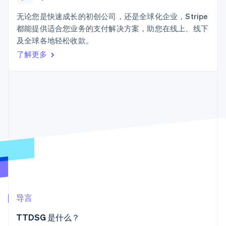
接入 125+ 种支
加密货币
Stripe Sigma
产品路线图
SaaS
付方式
自定义报告
购买
Sessions 年度大会
无论您是快速成长的初创公司，还是全球化企业，Stripe
Terminal
Data Pipeline
招聘
都能提供适合您业务的支付解决方案，助您在线上、线下
线下支付
数据同步
资讯中心
Authorization
资源
及全球各地轻松收款。
Stripe Press
Boost
按行业
了解更多
支付成功率优
应用集成
化
AI 企业
代码示例
Link
创作者经济
开发者博客
联系
加速结账
游戏
API 状态
Financial
酒店、旅游与休闲
联系销售
Connections
保险
成为合作伙伴
关联金融账户
媒体与娱乐
数据
非营利组织
专业服务
公共部门
零售
更多
Product roadmap
了解未来规划
生态系统
导言
Radar
合作伙伴
欺诈防范
TTDSG 是什么？
Stripe App Marketplace
Atlas